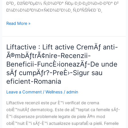
Ð²Ð¸. ÐžÑÐ²ÐµÐ½ Ñ‚Ð¾Ð²Ð° ÑÐµ Ð¸Ð·Ð¿Ð¾Ð»Ð·Ð²Ð° Ð²
Ð¼Ð½Ð¾Ð³Ð¾Ð±Ñ€Ð¾Ð¹Ð½Ð¸ Ñ‚Ð²ÑŠÑ€Ð´Ð¸
Liftactive
Read More »
:
Lift
active
Liftactive : Lift active CremÄƒ anti-
ÐšÑ€ÐµÐ¼
Ã®mbÄƒtrÃ¢nire-Recenzii-
Ð¿Ñ€Ð¾Ñ‚Ð¸Ð²
Beneficii-FuncÈ›ioneazÄƒ-De unde
ÑÑ‚Ð°Ñ€ÐµÐµÐ½Ðµ-
ÐžÑ‚Ð·Ð¸Ð²Ð¸-
sÄƒ cumpÄƒr?-PreÈ›-Sigur sau
ÐŸÐ¾Ð»Ð·Ð¸-
eficient-Romania
Ð”ÐµÐ¹ÑÑ‚Ð²Ð°-
ÐšÑŠÐ
Leave a Comment
/
Wellness
/
admin
´Ðµ
Liftactive recenzii este pur È™i verificat de crema
Ð
obiÈ™nuitÄƒ dermatolog. Este de aÈ™teptat ca femeile sÄƒ-
´Ð°
È™i disperseze problemele legate de piele Ã®n mod
ÐºÑƒÐ¿Ñ?
obiÈ™nuit È™i sÄƒ-È™i actualizeze suprafaÈ›a pielii. Femeile
-Ð¦ÐµÐ½Ð°-