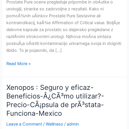
Prostate Pure ocene pregleduje pripombe in obÄutke o
urologiji, stranke so zadovoljne z rezultati. Kako ni
pomoÅ¾nih uÄinkov Prostate Pure Sestavine ali
kontraindikacij, kaÅ¾e Affirmation of Critical value. BoljÅ¡e
delovne kapsule za prostato so dejansko pregledane z
razliÄnimi strokovnimi urologi. Njihova moÄna sinteza
poskuÅ¡a oÄistiti kontaminacijo urinarnega ovoja in dvigniti
libido. To je pojasnilo, da […]
Prostate
Read More »
Pure
:
Varno
Xenopos : Seguro y eficaz-
in
Beneficios-Â¿CÃ³mo utilizar?-
uÄinkovito-
Precio-CÃ¡psula de prÃ³stata-
Prednosti-
Kako
Funciona-Mexico
uporabljati?
Leave a Comment
/
Wellness
/
admin
-