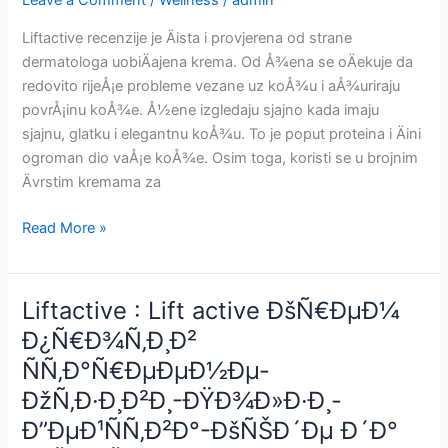
Leave a Comment
/
Wellness
/
admin
Funciona-
Â¿DÃ³nde
Liftactive recenzije je Äista i provjerena od strane
comprar?
dermatologa uobiÄajena krema. Od Å¾ena se oÄekuje da
-
redovito rijeÅ¡e probleme vezane uz koÅ¾u i aÅ¾uriraju
Precio-
povrÅ¡inu koÅ¾e. Å½ene izgledaju sjajno kada imaju
Seguro
sjajnu, glatku i elegantnu koÅ¾u. To je poput proteina i Äini
o
ogroman dio vaÅ¡e koÅ¾e. Osim toga, koristi se u brojnim
efectivo-
Ävrstim kremama za
Spain
Liftactive
Read More »
:
Lift
active
Liftactive : Lift active ÐšÑ€ÐµÐ¼
Krema
Ð¿Ñ€Ð¾Ñ‚Ð¸Ð²
protiv
ÑÑ‚Ð°Ñ€ÐµÐµÐ½Ðµ-
starenja-
Recenzije-
ÐžÑ‚Ð·Ð¸Ð²Ð¸-ÐŸÐ¾Ð»Ð·Ð¸-
Prednosti-
Ð”ÐµÐ¹ÑÑ‚Ð²Ð°-ÐšÑŠÐ´Ðµ Ð´Ð°
Djeluje-