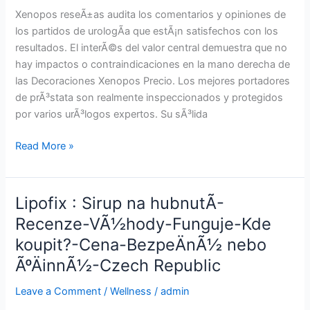
Cena-
Xenopos reseÃ±as audita los comentarios y opiniones de
Kapsula
los partidos de urologÃ­a que estÃ¡n satisfechos con los
za
resultados. El interÃ©s del valor central demuestra que no
prostato-
hay impactos o contraindicaciones en la mano derecha de
Deluje-
las Decoraciones Xenopos Precio. Los mejores portadores
Slovenia
de prÃ³stata son realmente inspeccionados y protegidos
por varios urÃ³logos expertos. Su sÃ³lida
Xenopos
Read More »
:
Seguro
y
Lipofix : Sirup na hubnutÃ­-
eficaz-
Recenze-VÃ½hody-Funguje-Kde
Beneficios-
koupit?-Cena-BezpeÄnÃ½ nebo
Â¿CÃ³mo
utilizar?
ÃºÄinnÃ½-Czech Republic
-
Leave a Comment
/
Wellness
/
admin
Precio-