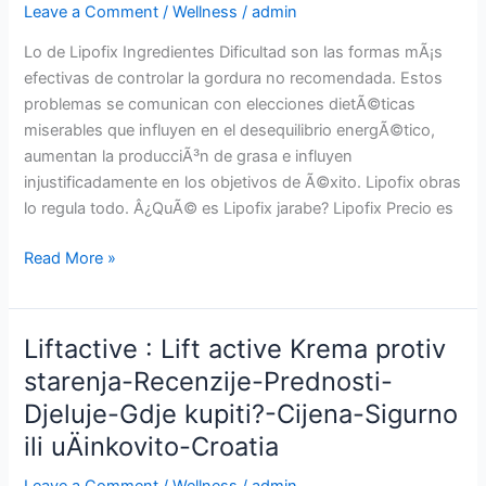
Leave a Comment
/
Wellness
/
admin
koupit?
-
Lo de Lipofix Ingredientes Dificultad son las formas mÃ¡s
Cena-
efectivas de controlar la gordura no recomendada. Estos
BezpeÄnÃ½
problemas se comunican con elecciones dietÃ©ticas
nebo
miserables que influyen en el desequilibrio energÃ©tico,
ÃºÄinnÃ½-
aumentan la producciÃ³n de grasa e influyen
Czech
injustificadamente en los objetivos de Ã©xito. Lipofix obras
Republic
lo regula todo. Â¿QuÃ© es Lipofix jarabe? Lipofix Precio es
Lipofix
Read More »
:
Jarabe
para
Liftactive : Lift active Krema protiv
bajar
starenja-Recenzije-Prednosti-
de
Djeluje-Gdje kupiti?-Cijena-Sigurno
peso-
ReseÃ±as-
ili uÄinkovito-Croatia
Beneficios-