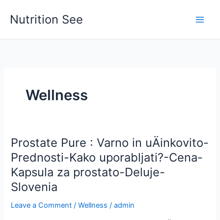
Skip
Nutrition See
to
Main
content
Men
Wellness
Prostate Pure : Varno in uÄinkovito-
Prednosti-Kako uporabljati?-Cena-
Kapsula za prostato-Deluje-
Slovenia
Leave a Comment
/
Wellness
/
admin