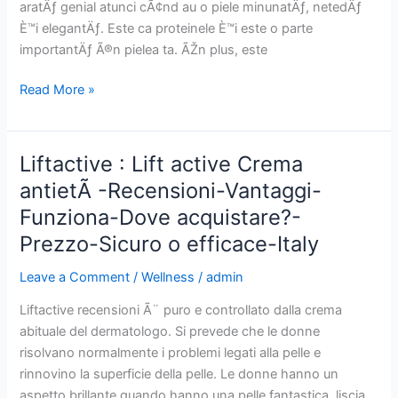
aratÄƒ genial atunci cÃ¢nd au o piele minunatÄƒ, netedÄƒ
Ð‘ÐµÐ·Ð¾Ð¿Ð°ÑÐ½Ð¾
È™i elegantÄƒ. Este ca proteinele È™i este o parte
Ð¸Ð»Ð¸
importantÄƒ Ã®n pielea ta. ÃŽn plus, este
ÐµÑ„ÐµÐºÑ‚Ð¸Ð²Ð½Ð¾-
Bulgaria
Liftactive
Read More »
:
Lift
active
Liftactive : Lift active Crema
CremÄƒ
antietÃ -Recensioni-Vantaggi-
anti-
Funziona-Dove acquistare?-
Ã®mbÄƒtrÃ¢nire-
Recenzii-
Prezzo-Sicuro o efficace-Italy
Beneficii-
Leave a Comment
/
Wellness
/
admin
FuncÈ›ioneazÄƒ-
De
Liftactive recensioni Ã¨ puro e controllato dalla crema
unde
abituale del dermatologo. Si prevede che le donne
sÄƒ
risolvano normalmente i problemi legati alla pelle e
cumpÄƒr?
rinnovino la superficie della pelle. Le donne hanno un
-
aspetto brillante quando hanno una pelle fantastica, liscia