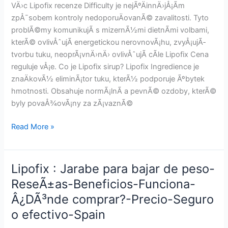
CÃ¡psula
VÄ›c Lipofix recenze Difficulty je nejÃºÄinnÄ›jÅ¡Ã­m
de
zpÅ¯sobem kontroly nedoporuÄovanÃ© zavalitosti. Tyto
prÃ³stata-
problÃ©my komunikujÃ­ s mizernÃ½mi dietnÃ­mi volbami,
Funciona-
kterÃ© ovlivÅˆujÃ­ energetickou nerovnovÃ¡hu, zvyÅ¡ujÃ­
Mexico
tvorbu tuku, neoprÃ¡vnÄ›nÄ› ovlivÅˆujÃ­ cÃ­le Lipofix Cena
reguluje vÅ¡e. Co je Lipofix sirup? Lipofix Ingredience je
znaÄkovÃ½ eliminÃ¡tor tuku, kterÃ½ podporuje Ãºbytek
hmotnosti. Obsahuje normÃ¡lnÃ­ a pevnÃ© ozdoby, kterÃ©
byly povaÅ¾ovÃ¡ny za zÃ¡vaznÃ©
Lipofix
Read More »
:
Sirup
na
Lipofix : Jarabe para bajar de peso-
hubnutÃ­-
ReseÃ±as-Beneficios-Funciona-
Recenze-
Â¿DÃ³nde comprar?-Precio-Seguro
VÃ½hody-
Funguje-
o efectivo-Spain
Kde