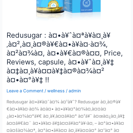
Redusugar : à¤•à¥ˆà¤ªà¥à¤¸à¥
‚à¤²,à¤¸à¤®à¥€à¤•à¥à¤·à¤¾,
à¤²à¤¾à¤­, à¤•à¥€à¤®à¤¤, Price,
Reviews, capsule, à¤•à¥ˆà¤¸à¥‡
à¤‡à¤¸à¥à¤¤à¥‡à¤®à¤¾à¤²
à¤•à¤°à¥‡ !!
Leave a Comment
/
wellness
/
admin
Redusugar à¤•à¥à¤¯à¤¾ à¤¹à¥ˆ? Redusugar à¤¸à¤®à¥
€à¤•à¥à¤·à¤¾ à¤à¤• à¤•à¥à¤°à¤¾à¤‚à¤¤à¤
¿à¤•à¤¾à¤°à¥€ à¤¸à¥‚à¤¤à¥à¤° à¤¹à¥ˆ à¤œà¤¿à¤¸à¥‡
à¤¤à¥€à¤¨ à¤•à¥à¤·à¥‡à¤¤à¥à¤°à¥‹à¤‚ – à¤°à¤•à¥à¤
¤à¤šà¤¾à¤ª, à¤°à¤•à¥à¤¤ à¤¸à¥à¤¤à¤° à¤”à¤° à¤