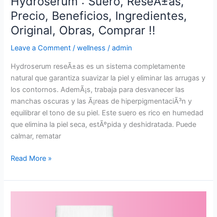
Hydroserum : Suero, ReseÃ±as,
Precio, Beneficios, Ingredientes,
Original, Obras, Comprar !!
Leave a Comment
/
wellness
/
admin
Hydroserum reseÃ±as es un sistema completamente
natural que garantiza suavizar la piel y eliminar las arrugas y
los contornos. AdemÃ¡s, trabaja para desvanecer las
manchas oscuras y las Ã¡reas de hiperpigmentaciÃ³n y
equilibrar el tono de su piel. Este suero es rico en humedad
que elimina la piel seca, estÃºpida y deshidratada. Puede
calmar, rematar
Hydroserum
Read More »
:
Suero,
ReseÃ±as,
Precio,
Beneficios,