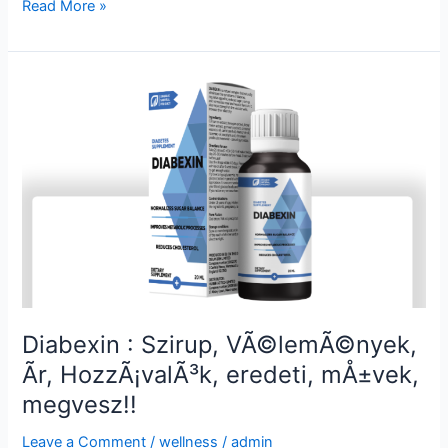
Ultraven
Read More »
:
krÃ©m,
Recenze,
Cena,
Ingredience,
VÃ½hody,
OriginÃ¡l,
funguje,
Koupit
!!
Diabexin : Szirup, VÃ©lemÃ©nyek,
Ãr, HozzÃ¡valÃ³k, eredeti, mÅ±vek,
megvesz!!
Leave a Comment
/
wellness
/
admin