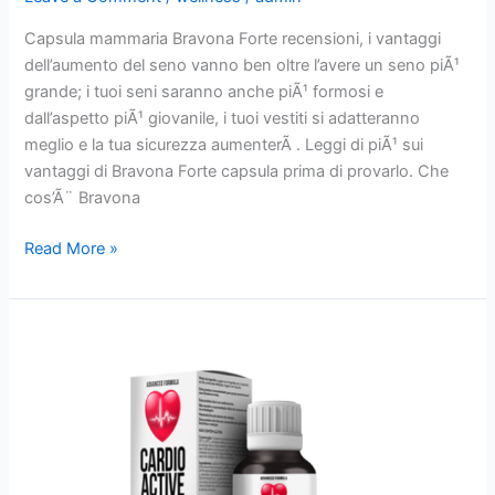
Capsula mammaria Bravona Forte recensioni, i vantaggi
dell’aumento del seno vanno ben oltre l’avere un seno piÃ¹
grande; i tuoi seni saranno anche piÃ¹ formosi e
dall’aspetto piÃ¹ giovanile, i tuoi vestiti si adatteranno
meglio e la tua sicurezza aumenterÃ . Leggi di piÃ¹ sui
vantaggi di Bravona Forte capsula prima di provarlo. Che
cos’Ã¨ Bravona
Bravona
Read More »
Forte
:
Capsula,
Recensioni,
Prezzo,
Ingredienti,
lavori,
originale,
Acquistare