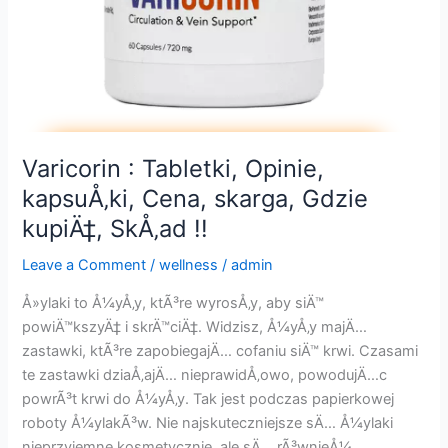
Varicorin : Tabletki, Opinie,
kapsuÅ‚ki, Cena, skarga, Gdzie
kupiÄ‡, SkÅ‚ad !!
Leave a Comment
/
wellness
/
admin
Å»ylaki to Å¼yÅ‚y, ktÃ³re wyrosÅ‚y, aby siÄ™
powiÄ™kszyÄ‡ i skrÄ™ciÄ‡. Widzisz, Å¼yÅ‚y majÄ…
zastawki, ktÃ³re zapobiegajÄ… cofaniu siÄ™ krwi. Czasami
te zastawki dziaÅ‚ajÄ… nieprawidÅ‚owo, powodujÄ…c
powrÃ³t krwi do Å¼yÅ‚y. Tak jest podczas papierkowej
roboty Å¼ylakÃ³w. Nie najskuteczniejsze sÄ… Å¼ylaki
nieprzyjemne kosmetycznie, ale sÄ… rÃ³wnieÅ¼