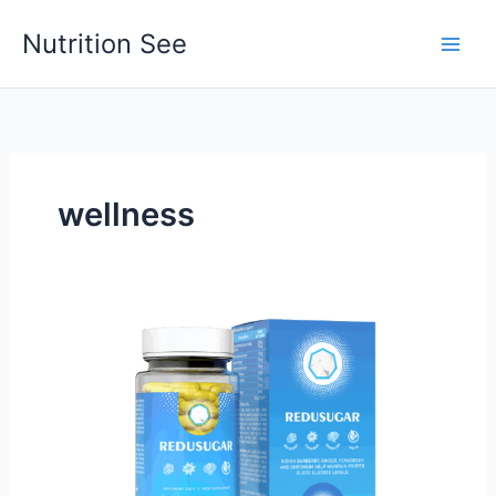
Skip
Nutrition See
to
Main
content
Men
wellness