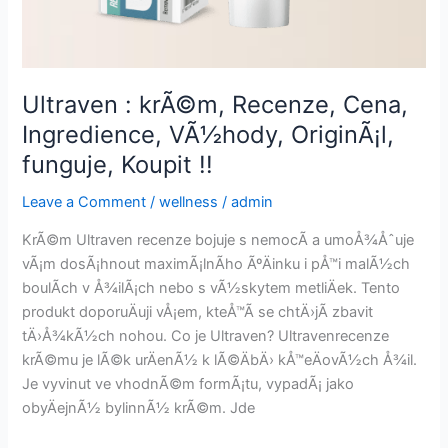
Ultraven : krÃ©m, Recenze, Cena,
Ingredience, VÃ½hody, OriginÃ¡l,
funguje, Koupit !!
Leave a Comment
/
wellness
/
admin
KrÃ©m Ultraven recenze bojuje s nemocÃ­ a umoÅ¾Åˆuje
vÃ¡m dosÃ¡hnout maximÃ¡lnÃ­ho ÃºÄinku i pÅ™i malÃ½ch
boulÃ­ch v Å¾ilÃ¡ch nebo s vÃ½skytem metliÄek. Tento
produkt doporuÄuji vÅ¡em, kteÅ™Ã­ se chtÄ›jÃ­ zbavit
tÄ›Å¾kÃ½ch nohou. Co je Ultraven? Ultravenrecenze
krÃ©mu je lÃ©k urÄenÃ½ k lÃ©ÄbÄ› kÅ™eÄovÃ½ch Å¾il.
Je vyvinut ve vhodnÃ©m formÃ¡tu, vypadÃ¡ jako
obyÄejnÃ½ bylinnÃ½ krÃ©m. Jde