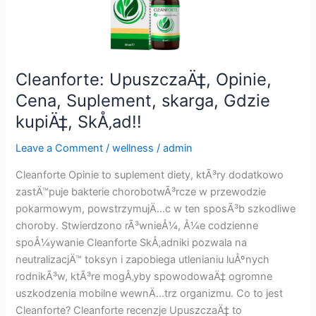
¤,
Price,
Reviews,
capsule,
Cleanforte: UpuszczaÄ‡, Opinie,
à¤•à¥ˆà¤¸à¥‡
Cena, Suplement, skarga, Gdzie
à¤‡à¤¸à¥à¤
¤à¥‡à¤®à¤¾à¤²
kupiÄ‡, SkÅ‚ad!!
à¤•à¤
Leave a Comment
/
wellness
/
admin
°à¥‡
!!
Cleanforte Opinie to suplement diety, ktÃ³ry dodatkowo
zastÄ™puje bakterie chorobotwÃ³rcze w przewodzie
pokarmowym, powstrzymujÄ…c w ten sposÃ³b szkodliwe
choroby. Stwierdzono rÃ³wnieÅ¼, Å¼e codzienne
spoÅ¼ywanie Cleanforte SkÅ‚adniki pozwala na
neutralizacjÄ™ toksyn i zapobiega utlenianiu luÅºnych
rodnikÃ³w, ktÃ³re mogÅ‚yby spowodowaÄ‡ ogromne
uszkodzenia mobilne wewnÄ…trz organizmu. Co to jest
Cleanforte? Cleanforte recenzje UpuszczaÄ‡ to