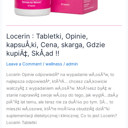
Locerin : Tabletki, Opinie,
kapsuÅ‚ki, Cena, skarga, Gdzie
kupiÄ‡, SkÅ‚ad !!
Leave a Comment
/
wellness
/
admin
Locerin Opinie odpowiedÅº na wypadanie wÅ‚osÃ³w, to
najlepsza odpowiedÅº, ktÃ³rÄ… chcesz caÅ‚kowicie
walczyÄ‡ z wypadaniem wÅ‚osÃ³w. MoÅ¼esz byÄ‡ w
stanie naprawiÄ‡ swoje wÅ‚osy do tego, jak wyglÄ…daÅ‚y
piÄ™Ä‡ lat temu, ale teraz nie za duÅ¼o po tym. SÄ… to
mieszki wÅ‚osowe, ktÃ³re moÅ¼na obudziÄ‡ dziÄ™ki
suplementacji dietetycznej i klinicznej. Co to jest Locerin?
Locerin Tabletki