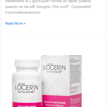
trattamento di 2 giorni puÃ² fornire un rapido sollievo
quando ne hai piÃ¹ bisogno. Che cos’Ã¨ Cystonette?
Cystonetterecensioni
Cystonette
Read More »
:
Capsula,
Recensioni,
Prezzo,
Ingredienti,
originale,
lavori,
Acquistare
!!