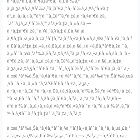
à¸²à¸à¸²à¸£à¸‹à¸¶à¸¡à¹€à¸¨à¸£à¹‰à¸²
à¸¡à¸§à¸¥à¸à¸¥à¹‰à¸²à¸¡à¹€à¸™à¸·à¹‰à¸­à¸¥à¸”à¸¥à¸‡
à¹„à¸‚à¸¡à¸±à¸™à¹ƒà¸™à¸£à¹ˆà¸²à¸‡à¸à¸²à¸¢à¹€à¸žà¸
´à¹ˆà¸¡à¸‚à¸¶à¹‰à¸™ à¹à¸£à¸‡à¸‚à¸±à¸šà¸—
à¸²à¸‡à¹€à¸žà¸¨à¸¥à¸”à¸¥à¸‡ à¸£à¸§à¸¡à¸–
à¸¶à¸‡à¸›à¸±à¸à¸«à¸²à¹ƒà¸™à¸à¸²à¸£à¸£à¸±à¸à¸©à¸²à¹à¸¥à¸°à¸à¸²
à¸£à¹à¸‚à¹‡à¸‡à¸•à¸±à¸§à¸‚à¸­à¸‡à¸­à¸§à¸±à¸¢à¸§à¸°à¹€à¸žà¸¨à¸—
à¸µà¹ˆà¸œà¸¹à¹‰à¸Šà¸²à¸¢à¸ªà¸²à¸¡à¸²à¸£à¸–à¸£à¸±à¸šà¸¡à¸·à¸­
à¹€à¸žà¸·à¹ˆà¸­à¸„à¸‡à¸à¸²à¸£à¹à¸‚à¹‡à¸‡à¸•à¸±à¸§à¸‚à¸­à¸‡à¸­
à¸§à¸±à¸¢à¸§à¸°à¹€à¸žà¸¨à¹„à¸§à¹‰à¹„à¸”à¹‰ à¹€à¸¡à¸·à¹ˆà¸­
à¸œà¸¹à¹‰à¸Šà¸²à¸¢à¹€à¸«à¸¥à¹ˆà¸²à¸™à¸µà¹‰à¹ƒà¸Šà¹‰à¸œà
¸¥à¸´à¸•à¸ à¸±à¸“à¸‘à¹Œà¹€à¸ªà¸£à¸´à¸¡à¸­
à¸²à¸«à¸²à¸£à¸ªà¸³à¸«à¸£à¸±à¸šà¸œà¸¹à¹‰à¸Šà¸²à¸¢à¹€à¸›à¹‡à¸
™à¸›à¸£à¸°à¸ˆà¸³ à¸žà¸§à¸à¹€à¸‚à¸²à¸ˆà¸°à¸ªà¸²à¸¡à¸²à¸£à¸–
à¹à¸à¹‰à¹„à¸‚à¸›à¸±à¸à¸«à¸²à¹€à¸«à¸¥à¹ˆà¸²à¸™à¸µà¹‰à¹„à¸”à¹
‰à¸­à¸¢à¹ˆà¸²à¸‡à¸‡à¹ˆà¸²à¸¢à¸”à¸²à¸¢
à¸œà¸¹à¹‰à¸Šà¸²à¸¢à¸ªà¹ˆà¸§à¸™à¹ƒà¸«à¸à¹ˆà¸ˆà¸°à¸¡à¸µà¸£à¸°
à¸”à¸±à¸šà¸®à¸­à¸£à¹Œà¹‚à¸¡à¸™à¹€à¸—à¸ªà¹‚à¸—à¸ªà¹€à¸•à¸­