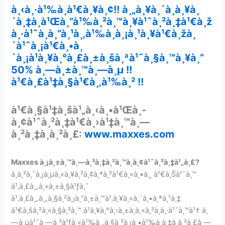
à¸‹à¸·à¹‰à¸­à¹€à¸¥à¸¢!!
à¸„à¸¥à¸´à¸à¸¥à¸
´à¸‡à¸à¹Œà¸”à¹‰à¸²à¸™à¸¥à¹ˆà¸²à¸‡à¹€à¸ž
à¸·à¹ˆà¸­à¸”à¸¹à¸‚à¹‰à¸­à¸¡à¸¹à¸¥à¹€à¸žà¸
´à¹ˆà¸¡à¹€à¸•à¸
´à¸¡à¹à¸¥à¸°à¸£à¸±à¸šà¸ªà¹ˆà¸§à¸™à¸¥à¸”
50%
à¸—à¸±à¸™à¸—à¸µ !!
à¹€à¸£à¹‡à¸§à¹€à¸‚à¹‰à¸² !!
à¹€à¸§à¹‡à¸šà¹„à¸‹à¸•à¹Œà¸­
à¸¢à¹ˆà¸²à¸‡à¹€à¸›à¹‡à¸™à¸—
à¸²à¸‡à¸à¸²à¸£:
www.maxxes.com
Maxxes à¸¡à¸±à¸™à¸—à¸³à¸‡à¸²à¸™à¸­à¸¢à¹ˆà¸²à¸‡à¹„à¸£?
à¸­à¸²à¸ˆà¸¡à¸µà¸«à¸¥à¸²à¸¢à¸ªà¸²à¹€à¸«à¸•à¸¸ à¹€à¸Šà¹ˆà¸™
à¹‚à¸£à¸„à¸«à¸±à¸§à¹ƒà¸ˆ
à¹‚à¸£à¸„à¸„à¸§à¸²à¸¡à¸”à¸±à¸™à¹‚à¸¥à¸«à¸´à¸•à¸ªà¸¹à¸‡
à¹€à¸šà¸²à¸«à¸§à¸²à¸™ à¹à¸¥à¸°à¸›à¸±à¸à¸«à¸²à¸­à¸·à¹ˆà¸™à¹† à¸
—à¸µà¹ˆà¸—à¸³à¹ƒà¸«à¹‰à¸„à¸§à¸²à¸¡à¸•à¹‰à¸­à¸‡à¸à¸²à¸£à¸—