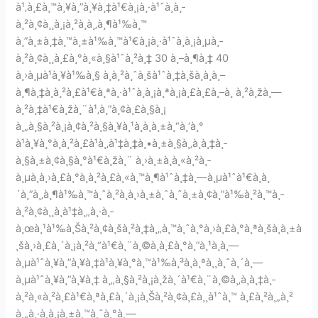
à¹‚à¸£à¸™à¸¥à¸”à¸¥à¸‡à¹€à¸¡à¸·à¹ˆà¸­à¸­
à¸²à¸¢à¸¸à¸¡à¸²à¸à¸‚à¸¶à¹‰à¸™
à¸”à¸±à¸‡à¸™à¸±à¹‰à¸™à¹€à¸¡à¸·à¹ˆà¸­à¸¡à¸µà¸­
à¸²à¸¢à¸¸à¸£à¸°à¸«à¸§à¹ˆà¸²à¸‡ 30 à¸–à¸¶à¸‡ 40
à¸›à¸µà¹à¸¥à¹‰à¸§ à¸­à¸²à¸ˆà¸šà¹ˆà¸‡à¸šà¸­à¸à¸–
à¸¶à¸‡à¸à¸²à¸£à¹€à¸ªà¸·à¹ˆà¸­à¸¡à¸ªà¸¡à¸£à¸£à¸–à¸ à¸²à¸žà¸—
à¸²à¸‡à¹€à¸žà¸¨à¹‚à¸”à¸¢à¸£à¸§à¸¡
à¸„à¸§à¸²à¸¡à¸¢à¸²à¸§à¸¥à¸¹à¸à¸­à¸±à¸“à¸‘à¸°
à¹à¸¥à¸°à¸à¸²à¸£à¹à¸‚à¹‡à¸‡à¸•à¸±à¸§à¸‚à¸­à¸‡à¸­
à¸§à¸±à¸¢à¸§à¸°à¹€à¸žà¸¨ à¸›à¸±à¸à¸«à¸²à¸­
à¸µà¸à¸›à¸£à¸°à¸à¸²à¸£à¸«à¸™à¸¶à¹ˆà¸‡à¸—à¸µà¹ˆà¹€à¸à¸
´à¸”à¸‚à¸¶à¹‰à¸™à¸ˆà¸²à¸à¸›à¸±à¸ˆà¸ˆà¸±à¸¢à¸”à¹‰à¸²à¸™à¸­
à¸²à¸¢à¸¸à¸à¹‡à¸„à¸·à¸­
à¸œà¸¹à¹‰à¸Šà¸²à¸¢à¸šà¸²à¸‡à¸„à¸™à¸ˆà¸°à¸›à¸£à¸°à¸ªà¸šà¸à¸±à
¸šà¸›à¸£à¸´à¸¡à¸²à¸“à¹€à¸¨à¸©à¸à¸£à¸°à¸”à¸¹à¸à¸—
à¸µà¹ˆà¸¥à¸”à¸¥à¸‡à¹à¸¥à¸°à¸™à¹‰à¸³à¸­à¸ªà¸¸à¸ˆà¸´à¸—
à¸µà¹ˆà¸¥à¸”à¸¥à¸‡ à¸„à¸§à¸²à¸¡à¸žà¸´à¹€à¸¨à¸©à¸‚à¸­à¸‡à¸­
à¸²à¸«à¸²à¸£à¹€à¸ªà¸£à¸´à¸¡à¸Šà¸²à¸¢à¸£à¸¸à¹ˆà¸™ à¸£à¸²à¸„à¸²
à¸„à¸·à¸­à¸¡à¸±à¸™à¸ˆà¸°à¸—