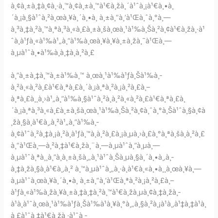
à¸¢à¸±à¸‡à¸¢à¸·à¸™à¸¢à¸±à¸™à¹€à¸žà¸´à¹ˆà¸¡à¹€à¸•à¸
´à¸¡à¸§à¹ˆà¸²à¸œà¸¥à¸´à¸•à¸ à¸±à¸“à¸‘à¹Œà¸ˆà¸°à¸—
à¸³à¸‡à¸²à¸™à¸ªà¸³à¸«à¸£à¸±à¸šà¸œà¸¹à¹‰à¸Šà¸²à¸¢à¹€à¸žà¸·à¹
ˆà¸­à¹ƒà¸«à¹‰à¹„à¸”à¹‰à¸œà¸¥à¸¥à¸±à¸žà¸˜à¹Œà¸—
à¸µà¹ˆà¸•à¹‰à¸­à¸‡à¸à¸²à¸£
à¸”à¸±à¸‡à¸™à¸±à¹‰à¸™ à¸œà¸¹à¹‰à¹ƒà¸Šà¹‰à¸­
à¸²à¸«à¸²à¸£à¹€à¸ªà¸£à¸´à¸¡à¸ªà¸²à¸¡à¸²à¸£à¸–
à¸ªà¸£à¸¸à¸›à¹„à¸”à¹‰à¸§à¹ˆà¸²à¸­à¸²à¸«à¸²à¸£à¹€à¸ªà¸£à¸
´à¸¡à¸ªà¸³à¸«à¸£à¸±à¸šà¸œà¸¹à¹‰à¸Šà¸²à¸¢à¸ˆà¸°à¸Šà¹ˆà¸§à¸¢à
¸žà¸§à¸à¹€à¸‚à¸²à¹„à¸”à¹‰à¸­
à¸¢à¹ˆà¸²à¸‡à¸¡à¸²à¸à¹ƒà¸™à¸à¸²à¸£à¸¡à¸µà¸›à¸£à¸°à¸ªà¸šà¸à¸²à¸£
à¸“à¹Œà¸—à¸²à¸‡à¹€à¸žà¸¨à¸—à¸µà¹ˆà¸”à¸µà¸—
à¸µà¹ˆà¸ªà¸¸à¸”à¸à¸±à¸šà¸„à¸¹à¹ˆà¸Šà¸µà¸§à¸´à¸•à¸‚à¸­
à¸‡à¸žà¸§à¸à¹€à¸‚à¸² à¸™à¸µà¹ˆà¸„à¸·à¸­à¹€à¸«à¸•à¸¸à¸œà¸¥à¸—
à¸µà¹ˆà¸œà¸¥à¸´à¸•à¸ à¸±à¸“à¸‘à¹Œà¸ªà¸²à¸¡à¸²à¸£à¸–
à¹ƒà¸«à¹‰à¸žà¸¥à¸±à¸‡à¸‡à¸²à¸™à¹€à¸žà¸µà¸¢à¸‡à¸žà¸­
à¹à¸à¹ˆà¸œà¸¹à¹‰à¹ƒà¸Šà¹‰à¹à¸¥à¸°à¸„à¸§à¸²à¸¡à¹à¸‚à¹‡à¸‡à¹à¸
à¸£à¹ˆà¸‡à¹€à¸žà¸·à¹ˆà¸­