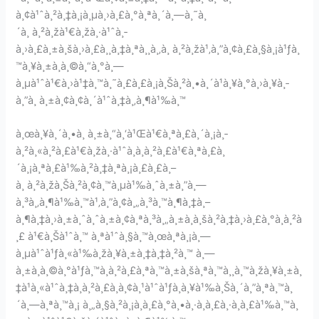
à¸¢à¹ˆà¸²à¸‡à¸¡à¸µà¸›à¸£à¸°à¸ªà¸´à¸—à¸˜à¸
´à¸ à¸²à¸žà¹€à¸žà¸·à¹ˆà¸­
à¸›à¸£à¸±à¸šà¸›à¸£à¸¸à¸‡à¸ªà¸¸à¸‚à¸ à¸²à¸žà¹‚à¸”à¸¢à¸£à¸§à¸¡à¹ƒà¸
™à¸¥à¸±à¸à¸©à¸“à¸°à¸—
à¸µà¹ˆà¹€à¸›à¹‡à¸™à¸˜à¸£à¸£à¸¡à¸Šà¸²à¸•à¸´à¹à¸¥à¸°à¸›à¸¥à¸­
à¸”à¸ à¸±à¸¢à¸¢à¸´à¹ˆà¸‡à¸‚à¸¶à¹‰à¸™
à¸œà¸¥à¸´à¸•à¸ à¸±à¸“à¸‘à¹Œà¹€à¸ªà¸£à¸´à¸¡à¸­
à¸²à¸«à¸²à¸£à¹€à¸žà¸·à¹ˆà¸­à¸à¸²à¸£à¹€à¸ªà¸£à¸
´à¸¡à¸ªà¸£à¹‰à¸²à¸‡à¸ªà¸¡à¸£à¸£à¸–
à¸ à¸²à¸žà¸Šà¸²à¸¢à¸™à¸µà¹‰à¸ˆà¸±à¸”à¸—
à¸³à¸‚à¸¶à¹‰à¸™à¹‚à¸”à¸¢à¸„à¸³à¸™à¸¶à¸‡à¸–
à¸¶à¸‡à¸›à¸±à¸ˆà¸ˆà¸±à¸¢à¸ªà¸³à¸„à¸±à¸à¸šà¸²à¸‡à¸›à¸£à¸°à¸à¸²à
¸£ à¹€à¸Šà¹ˆà¸™ à¸ªà¹ˆà¸§à¸™à¸œà¸ªà¸¡à¸—
à¸µà¹ˆà¹ƒà¸«à¹‰à¸žà¸¥à¸±à¸‡à¸‡à¸²à¸™ à¸—
à¸±à¸à¸©à¸°à¹ƒà¸™à¸à¸²à¸£à¸ªà¸™à¸±à¸šà¸ªà¸™à¸¸à¸™à¸žà¸¥à¸±à¸
‡à¹à¸«à¹ˆà¸‡à¸à¸²à¸£à¸­à¸¢à¸¹à¹ˆà¹ƒà¸à¸¥à¹‰à¸Šà¸´à¸”à¸ªà¸™à¸
´à¸—à¸ªà¸™à¸¡ à¸„à¸§à¸²à¸¡à¸à¸£à¸°à¸•à¸·à¸­à¸£à¸·à¸­à¸£à¹‰à¸™à¸