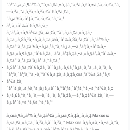
´à¹ˆà¸¡à¸‚à¸¶à¹‰à¸™à¸«à¸¥à¸±à¸‡à¸ˆà¸²à¸à¸£à¸±à¸šà¸›à¸£à¸°à¸
—à¸²à¸™à¸­à¸²à¸«à¸²à¸£à¹€à¸ªà¸£à¸
´à¸¡à¹€à¸›à¹‡à¸™à¸›à¸£à¸°à¸ˆà¸³
à¹ƒà¸«à¹‰à¹€à¸¥à¸·à¸­
à¸”à¹„à¸«à¸¥à¹€à¸§à¸µà¸¢à¸™à¹„à¸›à¸¢à¸±à¸‡à¸­
à¸‡à¸„à¸Šà¸²à¸•à¸‚à¸­à¸‡à¸œà¸¹à¹‰à¸Šà¸²à¸¢à¹„à¸”à¹‰à¸­
à¸¢à¹ˆà¸²à¸‡à¹€à¸«à¸¡à¸²à¸°à¸ªà¸¡ à¸—à¸³à¹ƒà¸«à¹‰à¸­
à¸§à¸±à¸¢à¸§à¸°à¹€à¸žà¸¨à¹à¸‚à¹‡à¸‡à¸•à¸±à¸§à¹„à¸”à¹‰à¸­
à¸¢à¹ˆà¸²à¸‡à¹à¸¡à¹ˆà¸™à¸¢à¸³
à¸Šà¹ˆà¸§à¸¢à¹€à¸žà¸´à¹ˆà¸¡à¸„à¸§à¸²à¸¡à¸ à¸²à¸„à¸ à¸¹à¸¡à¸
´à¹ƒà¸ˆà¹ƒà¸™à¸•à¸™à¹€à¸­à¸‡à¸‚à¸­à¸‡à¸œà¸¹à¹‰à¸Šà¸²à¸¢
à¹€à¸žà¸
´à¹ˆà¸¡à¸„à¸§à¸²à¸¡à¸¡à¸±à¹ˆà¸™à¹ƒà¸ˆà¹ƒà¸™à¸•à¸™à¹€à¸­à¸‡
à¸›à¸£à¸°à¸ªà¸´à¸—à¸˜à¸´à¸ à¸²à¸žà¸—à¸²à¸‡à¹€à¸žà¸¨à¸—
à¸µà¹ˆà¸¢à¸²à¸§à¸™à¸²à¸™
à¸œà¸¥à¸‚à¹‰à¸²à¸‡à¹€à¸„à¸µà¸¢à¸‡à¸‚à¸­à¸‡ Maxxes:
à¸«à¸¥à¸±à¸‡à¸ˆà¸²à¸à¸­à¹ˆà¸²à¸™ Maxxes à¸§à¸±à¸•à¸–à¸¸à¸”à¸
´à¸š à¹à¸¥à¹‰à¸§ à¸œà¸¹à¹‰à¹ƒà¸Šà¹‰à¸ˆà¸°à¸—