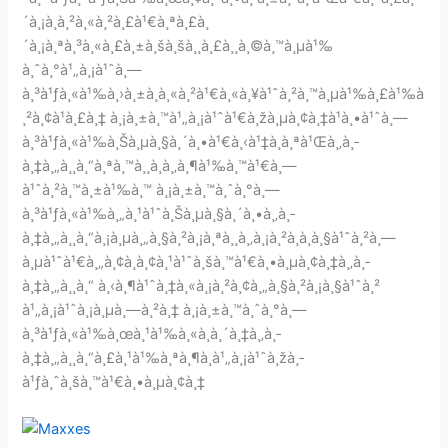
´à¸¡à¸­à¸²à¸«à¸²à¸£à¹€à¸ªà¸£à¸
´à¸¡à¸ªà¸³à¸«à¸£à¸±à¸šà¸šà¸¸à¸£à¸¸à¸©à¸™à¸µà¹‰
à¸ˆà¸°à¹„à¸¡à¹ˆà¸—
à¸³à¹ƒà¸«à¹‰à¸›à¸±à¸à¸«à¸²à¹€à¸«à¸¥à¹ˆà¸²à¸™à¸µà¹‰à¸£à¹‰à
¸²à¸¢à¹à¸£à¸‡ à¸¡à¸±à¸™à¹„à¸¡à¹ˆà¹€à¸žà¸µà¸¢à¸‡à¹à¸•à¹ˆà¸—
à¸³à¹ƒà¸«à¹‰à¸Šà¸µà¸§à¸´à¸•à¹€à¸‹à¹‡à¸à¸ªà¹Œà¸‚à¸­
à¸‡à¸„à¸¸à¸“à¸ªà¸™à¸¸à¸à¸‚à¸¶à¹‰à¸™à¹€à¸—
à¹ˆà¸²à¸™à¸±à¹‰à¸™ à¸¡à¸±à¸™à¸ˆà¸°à¸—
à¸³à¹ƒà¸«à¹‰à¸„à¸¹à¹ˆà¸Šà¸µà¸§à¸´à¸•à¸‚à¸­
à¸‡à¸„à¸¸à¸“à¸¡à¸µà¸„à¸§à¸²à¸¡à¸ªà¸¸à¸‚à¸¡à¸²à¸à¸à¸§à¹ˆà¸²à¸—
à¸µà¹ˆà¹€à¸„à¸¢à¸­à¸¢à¸¹à¹ˆà¸šà¸™à¹€à¸•à¸µà¸¢à¸‡à¸‚à¸­
à¸‡à¸„à¸¸à¸“ à¸‹à¸¶à¹ˆà¸‡à¸«à¸¡à¸²à¸¢à¸„à¸§à¸²à¸¡à¸§à¹ˆà¸²
à¹„à¸¡à¹ˆà¸¡à¸µà¸—à¸²à¸‡ à¸¡à¸±à¸™à¸ˆà¸°à¸—
à¸³à¹ƒà¸«à¹‰à¸œà¸¹à¹‰à¸«à¸à¸´à¸‡à¸‚à¸­
à¸‡à¸„à¸¸à¸“à¸£à¸¹à¹‰à¸ªà¸¶à¸à¹„à¸¡à¹ˆà¸žà¸­
à¹ƒà¸ˆà¸šà¸™à¹€à¸•à¸µà¸¢à¸‡