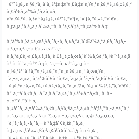
´à¹ˆà¸¡à¸„à¸§à¸²à¸¡à¹à¸‚à¹‡à¸‡à¹à¸£à¸‡à¹à¸¥à¸°à¸žà¸¥à¸±à¸‡à¸à¸²
à¸£à¹€à¸‚à¹‰à¸²à¸žà¸±à¸
à¹à¸¥à¸°à¸„à¸§à¸²à¸¡à¸¡à¸±à¹ˆà¸™à¹ƒà¸ˆà¹ƒà¸™à¸•à¸™à¹€à¸­
à¸‡à¸¡à¸²à¸à¸‚à¸¶à¹‰à¸™à¸ à¸²à¸¢à¹ƒà¸™à¸«à¹‰à¸­à¸‡
à¸”à¹‰à¸§à¸¢à¸œà¸¥à¸´à¸•à¸ à¸±à¸“à¸‘à¹Œà¹€à¸ªà¸£à¸´à¸¡à¸­
à¸²à¸«à¸²à¸£à¹€à¸žà¸·à¹ˆà¸­
à¸à¸²à¸£à¸›à¸£à¸±à¸šà¸›à¸£à¸¸à¸‡à¸œà¸¹à¹‰à¸Šà¸²à¸¢à¸™à¸±à¸š
à¹„à¸¡à¹ˆà¸–à¹‰à¸§à¸™à¸—à¸µà¹ˆà¸¡à¸µà¸­
à¸¢à¸¹à¹ˆà¹ƒà¸™à¸›à¸±à¸ˆà¸ˆà¸¸à¸šà¸±à¸™ à¸œà¸¥à¸
´à¸•à¸ à¸±à¸“à¸‘à¹Œà¹€à¸ªà¸£à¸´à¸¡à¸­à¸²à¸«à¸²à¸£à¹€à¸ªà¸£à¸
´à¸¡à¸ªà¸³à¸«à¸£à¸±à¸šà¸šà¸¸à¸£à¸¸à¸©à¸™à¸µà¹‰à¹‚à¸”à¸”à¹€à¸”
à¹ˆà¸™à¹à¸¢à¸à¸ˆà¸²à¸à¸­à¸²à¸«à¸²à¸£à¹€à¸ªà¸£à¸´à¸¡à¸­
à¸·à¹ˆà¸™à¹† à¸—
à¸µà¹ˆà¸„à¸¥à¹‰à¸²à¸¢à¸„à¸¥à¸¶à¸‡à¸à¸±à¸™à¹ƒà¸™à¸•à¸¥à¸²à¸”
à¸™à¸­à¸à¸ˆà¸²à¸à¹à¸à¹‰à¸›à¸±à¸à¸«à¸²à¸„à¸§à¸²à¸¡à¸œà¸
´à¸”à¸›à¸à¸•à¸´à¸—à¸²à¸‡à¹€à¸žà¸¨à¸‚à¸­
à¸‡à¸œà¸¹à¹‰à¸Šà¸²à¸¢à¹à¸¥à¹‰à¸§ à¸œà¸¥à¸
´à¸•à¸ à¸±à¸“à¸‘à¹Œà¸¢à¸±à¸‡à¸—à¸³à¸‡à¸²à¸™à¸­