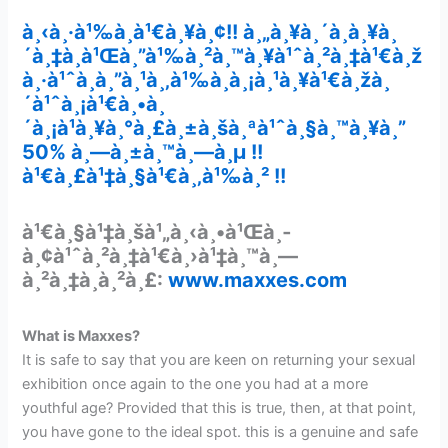
à¸‹à¸·à¹‰à¸­à¹€à¸¥à¸¢!!
à¸„à¸¥à¸´à¸à¸¥à¸
´à¸‡à¸à¹Œà¸”à¹‰à¸²à¸™à¸¥à¹ˆà¸²à¸‡à¹€à¸ž
à¸·à¹ˆà¸­à¸”à¸¹à¸‚à¹‰à¸­à¸¡à¸¹à¸¥à¹€à¸žà¸
´à¹ˆà¸¡à¹€à¸•à¸
´à¸¡à¹à¸¥à¸°à¸£à¸±à¸šà¸ªà¹ˆà¸§à¸™à¸¥à¸”
50%
à¸—à¸±à¸™à¸—à¸µ !!
à¹€à¸£à¹‡à¸§à¹€à¸‚à¹‰à¸² !!
à¹€à¸§à¹‡à¸šà¹„à¸‹à¸•à¹Œà¸­
à¸¢à¹ˆà¸²à¸‡à¹€à¸›à¹‡à¸™à¸—
à¸²à¸‡à¸à¸²à¸£:
www.maxxes.com
What is Maxxes?
It is safe to say that you are keen on returning your sexual
exhibition once again to the one you had at a more
youthful age? Provided that this is true, then, at that point,
you have gone to the ideal spot. this is a genuine and safe