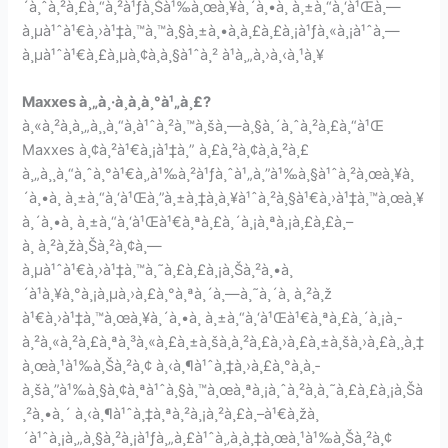
´à¸ˆà¸²à¸£à¸“à¸²à¹ƒà¸Šà¹‰à¸œà¸¥à¸´à¸•à¸ à¸±à¸“à¸‘à¹Œà¸—
à¸µà¹ˆà¹€à¸›à¹‡à¸™à¸™à¸§à¸±à¸•à¸à¸£à¸£à¸¡à¹ƒà¸«à¸¡à¹ˆà¸—
à¸µà¹ˆà¹€à¸£à¸µà¸¢à¸à¸§à¹ˆà¸² à¹à¸„à¸›à¸‹à¸¹à¸¥
Maxxes à¸„à¸·à¸­à¸­à¸°à¹„à¸£?
à¸«à¸²à¸à¸„à¸¸à¸“à¸­à¹ˆà¸²à¸™à¸šà¸—à¸§à¸´à¸ˆà¸²à¸£à¸“à¹Œ
Maxxes à¸¢à¸²à¹€à¸¡à¹‡à¸” à¸£à¸²à¸¢à¸à¸²à¸£
à¸„à¸¸à¸“à¸ˆà¸°à¹€à¸‚à¹‰à¸²à¹ƒà¸ˆà¹„à¸”à¹‰à¸§à¹ˆà¸²à¸œà¸¥à¸
´à¸•à¸ à¸±à¸“à¸‘à¹Œà¸”à¸±à¸‡à¸à¸¥à¹ˆà¸²à¸§à¹€à¸›à¹‡à¸™à¸œà¸¥
à¸´à¸•à¸ à¸±à¸“à¸‘à¹Œà¹€à¸ªà¸£à¸´à¸¡à¸ªà¸¡à¸£à¸£à¸–
à¸ à¸²à¸žà¸Šà¸²à¸¢à¸—
à¸µà¹ˆà¹€à¸›à¹‡à¸™à¸˜à¸£à¸£à¸¡à¸Šà¸²à¸•à¸
´à¹à¸¥à¸°à¸¡à¸µà¸›à¸£à¸°à¸ªà¸´à¸—à¸˜à¸´à¸ à¸²à¸ž
à¹€à¸›à¹‡à¸™à¸œà¸¥à¸´à¸•à¸ à¸±à¸“à¸‘à¹Œà¹€à¸ªà¸£à¸´à¸¡à¸­
à¸²à¸«à¸²à¸£à¸ªà¸³à¸«à¸£à¸±à¸šà¸à¸²à¸£à¸›à¸£à¸±à¸šà¸›à¸£à¸¸à¸‡
à¸œà¸¹à¹‰à¸Šà¸²à¸¢ à¸‹à¸¶à¹ˆà¸‡à¸›à¸£à¸°à¸à¸­
à¸šà¸”à¹‰à¸§à¸¢à¸ªà¹ˆà¸§à¸™à¸œà¸ªà¸¡à¸ˆà¸²à¸à¸˜à¸£à¸£à¸¡à¸Šà
¸²à¸•à¸´ à¸‹à¸¶à¹ˆà¸‡à¸ªà¸²à¸¡à¸²à¸£à¸–à¹€à¸žà¸
´à¹ˆà¸¡à¸„à¸§à¸²à¸¡à¹ƒà¸„à¸£à¹ˆà¸‚à¸­à¸‡à¸œà¸¹à¹‰à¸Šà¸²à¸¢