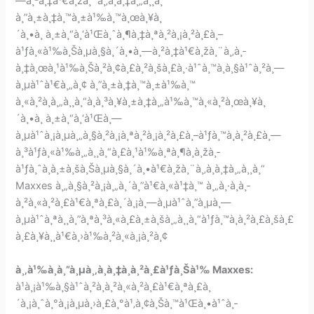
—à¸²à¸‡à¹€à¸žà¸¨à¸‚à¸­à¸‡à¸„à¸¸à¸“
à¸”à¸±à¸‡à¸™à¸±à¹‰à¸™à¸œà¸¥à¸
´à¸•à¸ à¸±à¸“à¸‘à¹Œà¸ˆà¸¶à¸‡à¸ªà¸²à¸¡à¸²à¸£à¸–
à¹ƒà¸«à¹‰à¸Šà¸µà¸§à¸´à¸•à¸—à¸²à¸‡à¹€à¸žà¸¨à¸‚à¸­
à¸‡à¸œà¸¹à¹‰à¸Šà¸²à¸¢à¸£à¸²à¸šà¸£à¸·à¹ˆà¸™à¸à¸§à¹ˆà¸²à¸—
à¸µà¹ˆà¹€à¸„à¸¢ à¸”à¸±à¸‡à¸™à¸±à¹‰à¸™
à¸«à¸²à¸à¸„à¸¸à¸“à¸à¸³à¸¥à¸±à¸‡à¸„à¹‰à¸™à¸«à¸²à¸œà¸¥à¸
´à¸•à¸ à¸±à¸“à¸‘à¹Œà¸—
à¸µà¹ˆà¸¡à¸µà¸„à¸§à¸²à¸¡à¸ªà¸²à¸¡à¸²à¸£à¸–à¹ƒà¸™à¸à¸²à¸£à¸—
à¸³à¹ƒà¸«à¹‰à¸„à¸¸à¸“à¸£à¸¹à¹‰à¸ªà¸¶à¸à¸žà¸­
à¹ƒà¸ˆà¸à¸±à¸šà¸Šà¸µà¸§à¸´à¸•à¹€à¸žà¸¨à¸‚à¸­à¸‡à¸„à¸¸à¸“
Maxxes à¸„à¸§à¸²à¸¡à¸„à¸´à¸”à¹€à¸«à¹‡à¸™ à¸„à¸·à¸­à¸­
à¸²à¸«à¸²à¸£à¹€à¸ªà¸£à¸´à¸¡à¸—à¸µà¹ˆà¸”à¸µà¸—
à¸µà¹ˆà¸ªà¸¸à¸”à¸ªà¸³à¸«à¸£à¸±à¸šà¸„à¸¸à¸“à¹ƒà¸™à¸à¸²à¸£à¸šà¸£
à¸£à¸¥à¸¸à¹€à¸›à¹‰à¸²à¸«à¸¡à¸²à¸¢
à¸‚à¹‰à¸­à¸”à¸µà¸‚à¸­à¸‡à¸à¸²à¸£à¹ƒà¸Šà¹‰ Maxxes:
à¹à¸¡à¹‰à¸§à¹ˆà¸²à¸­à¸²à¸«à¸²à¸£à¹€à¸ªà¸£à¸
´à¸¡à¸ˆà¸°à¸¡à¸µà¸›à¸£à¸°à¹‚à¸¢à¸Šà¸™à¹Œà¸•à¹ˆà¸­