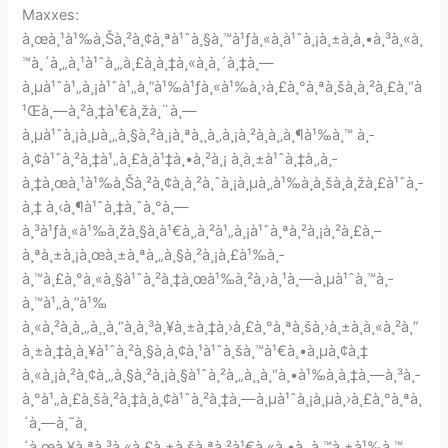
Maxxes:
à¸œà¸¹à¹‰à¸Šà¸²à¸¢à¸ªà¹ˆà¸§à¸™à¹ƒà¸«à¸à¹ˆà¸¡à¸±à¸à¸•à¸³à¸«à¸
™à¸´à¸„à¸¹à¹ˆà¸„à¸£à¸­à¸‡à¸«à¸à¸´à¸‡à¸—
à¸µà¹ˆà¹„à¸¡à¹ˆà¹„à¸”à¹‰à¹ƒà¸«à¹‰à¸›à¸£à¸°à¸ªà¸šà¸à¸²à¸£à¸“à
¹Œà¸—à¸²à¸‡à¹€à¸žà¸¨à¸—
à¸µà¹ˆà¸¡à¸µà¸„à¸§à¸²à¸¡à¸ªà¸¸à¸‚à¸¡à¸²à¸à¸‚à¸¶à¹‰à¸™ à¸­
à¸¢à¹ˆà¸²à¸‡à¹„à¸£à¸à¹‡à¸•à¸²à¸¡ à¸à¸±à¹ˆà¸‡à¸‚à¸­
à¸‡à¸œà¸¹à¹‰à¸Šà¸²à¸¢à¸­à¸²à¸ˆà¸¡à¸µà¸‚à¹‰à¸­à¸šà¸à¸žà¸£à¹ˆà¸­
à¸‡ à¸‹à¸¶à¹ˆà¸‡à¸ˆà¸°à¸—
à¸³à¹ƒà¸«à¹‰à¸žà¸§à¸à¹€à¸‚à¸²à¹„à¸¡à¹ˆà¸ªà¸²à¸¡à¸²à¸£à¸–
à¸ªà¸±à¸¡à¸œà¸±à¸ªà¸„à¸§à¸²à¸¡à¸£à¹‰à¸­
à¸™à¸£à¸°à¸«à¸§à¹ˆà¸²à¸‡à¸œà¹‰à¸²à¸›à¸¹à¸—à¸µà¹ˆà¸™à¸­
à¸™à¹„à¸”à¹‰
à¸«à¸²à¸à¸„à¸¸à¸“à¸à¸³à¸¥à¸±à¸‡à¸›à¸£à¸°à¸ªà¸šà¸›à¸±à¸à¸«à¸²à¸”
à¸±à¸‡à¸à¸¥à¹ˆà¸²à¸§à¸­à¸¢à¸¹à¹ˆà¸šà¸™à¹€à¸•à¸µà¸¢à¸‡
à¸«à¸¡à¸²à¸¢à¸„à¸§à¸²à¸¡à¸§à¹ˆà¸²à¸„à¸¸à¸“à¸•à¹‰à¸­à¸‡à¸—à¸³à¸­
à¸°à¹„à¸£à¸šà¸²à¸‡à¸­à¸¢à¹ˆà¸²à¸‡à¸—à¸µà¹ˆà¸¡à¸µà¸›à¸£à¸°à¸ªà¸
´à¸—à¸˜à¸
´à¸œà¸¥à¸ªà¸³à¸«à¸£à¸±à¸šà¸ªà¸²à¹€à¸«à¸•à¸¸à¸™à¸±à¹‰à¸™