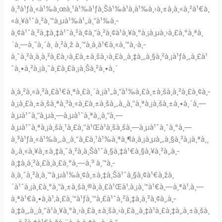
à¸³à¹ƒà¸«à¹‰à¸œà¸¹à¹‰à¹ƒà¸Šà¹‰à¹à¸à¹‰à¸›à¸±à¸à¸«à¸²à¹€à¸
«à¸¥à¹ˆà¸²à¸™à¸µà¹‰à¹„à¸”à¹‰à¸­
à¸¢à¹ˆà¸²à¸‡à¸‡à¹ˆà¸²à¸¢à¸”à¸²à¸¢à¹à¸¥à¸°à¸¡à¸µà¸›à¸£à¸°à¸ªà¸
´à¸—à¸˜à¸´à¸ à¸²à¸ž à¸™à¸­à¸à¹€à¸«à¸™à¸·à¸­
à¸ˆà¸²à¸à¸à¸²à¸£à¸›à¸£à¸±à¸šà¸›à¸£à¸¸à¸‡à¸„à¸§à¸²à¸¡à¹ƒà¸„à¸£à¹
ˆà¸•à¸²à¸¡à¸˜à¸£à¸£à¸¡à¸Šà¸²à¸•à¸´
à¸­à¸²à¸«à¸²à¸£à¹€à¸ªà¸£à¸´à¸¡à¹„à¸”à¹‰à¸£à¸±à¸šà¸à¸²à¸£à¸¢à¸­
à¸¡à¸£à¸±à¸šà¸ªà¸³à¸«à¸£à¸±à¸šà¸„à¸¸à¸“à¸ªà¸¡à¸šà¸±à¸•à¸´à¸—
à¸µà¹ˆà¸”à¸µà¸—à¸µà¹ˆà¸ªà¸¸à¸”à¸—
à¸µà¹ˆà¸ªà¸¡à¸šà¸¹à¸£à¸“à¹Œà¹à¸šà¸šà¸—à¸µà¹ˆà¸ˆà¸°à¸—
à¸³à¹ƒà¸«à¹‰à¸„à¸¸à¸“à¸£à¸¹à¹‰à¸ªà¸¶à¸à¸¡à¸µà¸„à¸§à¸²à¸¡à¸ªà¸¸
à¸‚à¸«à¸¥à¸±à¸‡à¸ˆà¸²à¸à¸Šà¹ˆà¸§à¸‡à¹€à¸§à¸¥à¸²à¸‚à¸­
à¸‡à¸à¸²à¸£à¸à¸£à¸°à¸—à¸³ à¸™à¸­
à¸à¸ˆà¸²à¸à¸™à¸µà¹‰à¸¢à¸±à¸‡à¸Šà¹ˆà¸§à¸¢à¹€à¸žà¸
´à¹ˆà¸¡à¸£à¸°à¸”à¸±à¸šà¸®à¸­à¸£à¹Œà¹‚à¸¡à¸™à¹€à¸—à¸ªà¹‚à¸—
à¸ªà¹€à¸•à¸­à¹‚à¸£à¸™à¹ƒà¸™à¸£à¹ˆà¸²à¸‡à¸à¸²à¸¢à¸‚à¸­
à¸‡à¸„à¸¸à¸“à¹à¸¥à¸°à¸›à¸£à¸±à¸šà¸›à¸£à¸¸à¸‡à¹à¸£à¸‡à¸‚à¸±à¸šà¸