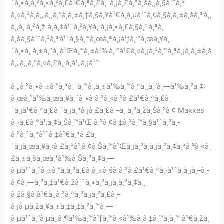
´à¸•à¸­à¸²à¸«à¸²à¸£à¹€à¸ªà¸£à¸´à¸¡à¸£à¸°à¸šà¸¸à¸§à¹ˆà¸²
à¸«à¸²à¸à¸„à¸¸à¸“à¸à¸±à¸‡à¸§à¸¥à¹€à¸à¸µà¹ˆà¸¢à¸§à¸à¸±à¸šà¸ªà¸¸
à¸‚à¸ à¸²à¸ž à¸­à¸¢à¹ˆà¸²à¸¥à¸·à¸¡à¸•à¸£à¸§à¸ˆà¸ªà¸­
à¸šà¸§à¹ˆà¸²à¸ªà¹ˆà¸§à¸™à¸œà¸ªà¸¡à¹ƒà¸™à¸œà¸¥à¸
´à¸•à¸ à¸±à¸“à¸‘à¹Œà¸™à¸±à¹‰à¸™à¹€à¸«à¸¡à¸²à¸°à¸ªà¸¡à¸à¸±à¸š
à¸„à¸¸à¸“à¸«à¸£à¸·à¸­à¹„à¸¡à¹ˆ
à¸„à¸³à¸•à¸±à¸”à¸ªà¸´à¸™à¸‚à¸±à¹‰à¸™à¸ªà¸¸à¸”à¸—à¹‰à¸²à¸¢:
à¸œà¸¹à¹‰à¸œà¸¥à¸´à¸•à¸­à¸²à¸«à¸²à¸£à¹€à¸ªà¸£à¸
´à¸¡à¹€à¸ªà¸£à¸´à¸¡à¸ªà¸¡à¸£à¸£à¸–à¸ à¸²à¸žà¸Šà¸²à¸¢ Maxxes
à¸›à¸£à¸°à¹‚à¸¢à¸Šà¸™à¹Œ à¸²à¸¢à¸‡à¸²à¸™à¸§à¹ˆà¸²à¸­
à¸²à¸ˆà¸ªà¹ˆà¸‡à¹€à¸ªà¸£à¸
´à¸¡à¸œà¸¥à¸›à¸£à¸°à¹‚à¸¢à¸Šà¸™à¹Œà¸¡à¸²à¸à¸¡à¸²à¸¢à¸ªà¸³à¸«à¸
£à¸±à¸šà¸œà¸¹à¹‰à¸Šà¸²à¸¢à¸—
à¸µà¹ˆà¸ˆà¸±à¸”à¸à¸²à¸£à¸à¸±à¸šà¸à¸²à¸£à¹€à¸ªà¸·à¹ˆà¸­à¸¡à¸–à¸­
à¸¢à¸—à¸²à¸‡à¹€à¸žà¸¨à¸•à¸²à¸¡à¸­à¸²à¸¢à¸¸
à¸žà¸§à¸à¹€à¸‚à¸²à¸ªà¸²à¸¡à¸²à¸£à¸–
à¸¡à¸µà¸žà¸¥à¸±à¸‡à¸‡à¸²à¸™à¸—
à¸µà¹ˆà¸”à¸µà¸‚à¸¶à¹‰à¸™à¹ƒà¸™à¸«à¹‰à¸­à¸‡à¸™à¸­à¸™ à¹€à¸žà¸