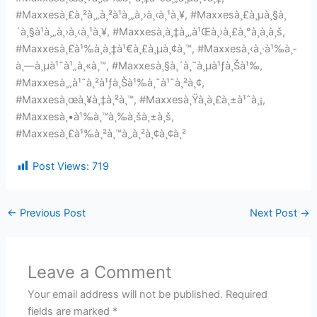
#Maxxesà¸£à¸²à¸„à¸²à¹à¸„à¸›à¸‹à¸¹à¸¥, #Maxxesà¸£à¸µà¸§à¸
´à¸§à¹à¸„à¸›à¸‹à¸¹à¸¥, #Maxxesà¸­à¸‡à¸„à¹Œà¸›à¸£à¸°à¸à¸­à¸š,
#Maxxesà¸£à¹‰à¸­à¸‡à¹€à¸£à¸µà¸¢à¸™, #Maxxesà¸‹à¸·à¹‰à¸­
à¸—à¸µà¹ˆà¹„à¸«à¸™, #Maxxesà¸§à¸´à¸˜à¸µà¹ƒà¸Šà¹‰,
#Maxxesà¸„à¹ˆà¸²à¹ƒà¸Šà¹‰à¸ˆà¹ˆà¸²à¸¢,
#Maxxesà¸œà¸¥à¸‡à¸²à¸™, #Maxxesà¸Ÿà¸­à¸£à¸±à¹ˆà¸¡,
#Maxxesà¸•à¹‰à¸™à¸‰à¸šà¸±à¸š,
#Maxxesà¸£à¹‰à¸²à¸™à¸‚à¸²à¸¢à¸¢à¸²
Post Views:
719
←
Previous Post
Next Post
→
Leave a Comment
Your email address will not be published.
Required
fields are marked
*