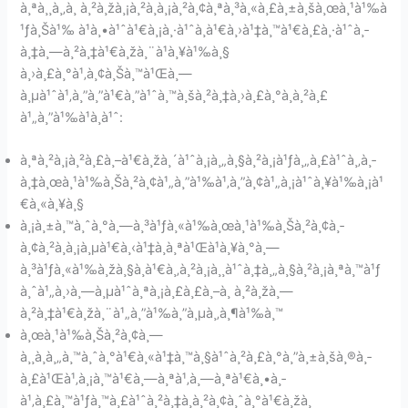
à¸ªà¸¸à¸‚à¸ à¸²à¸žà¸¡à¸²à¸à¸¡à¸²à¸¢à¸ªà¸³à¸«à¸£à¸±à¸šà¸œà¸¹à¹‰à
¹ƒà¸Šà¹‰ à¹à¸•à¹ˆà¹€à¸¡à¸·à¹ˆà¸­à¹€à¸›à¹‡à¸™à¹€à¸£à¸·à¹ˆà¸­
à¸‡à¸—à¸²à¸‡à¹€à¸žà¸¨à¹à¸¥à¹‰à¸§
à¸›à¸£à¸°à¹‚à¸¢à¸Šà¸™à¹Œà¸—
à¸µà¹ˆà¹‚à¸”à¸”à¹€à¸”à¹ˆà¸™à¸šà¸²à¸‡à¸›à¸£à¸°à¸à¸²à¸£
à¹„à¸”à¹‰à¹à¸à¹ˆ:
à¸ªà¸²à¸¡à¸²à¸£à¸–à¹€à¸žà¸´à¹ˆà¸¡à¸„à¸§à¸²à¸¡à¹ƒà¸„à¸£à¹ˆà¸‚à¸­
à¸‡à¸œà¸¹à¹‰à¸Šà¸²à¸¢à¹„à¸”à¹‰à¹‚à¸”à¸¢à¹„à¸¡à¹ˆà¸¥à¹‰à¸¡à¹
€à¸«à¸¥à¸§
à¸¡à¸±à¸™à¸ˆà¸°à¸—à¸³à¹ƒà¸«à¹‰à¸œà¸¹à¹‰à¸Šà¸²à¸¢à¸­
à¸¢à¸²à¸à¸¡à¸µà¹€à¸‹à¹‡à¸à¸ªà¹Œà¹à¸¥à¸°à¸—
à¸³à¹ƒà¸«à¹‰à¸žà¸§à¸à¹€à¸‚à¸²à¸¡à¸¸à¹ˆà¸‡à¸„à¸§à¸²à¸¡à¸ªà¸™à¹ƒ
à¸ˆà¹„à¸›à¸—à¸µà¹ˆà¸ªà¸¡à¸£à¸£à¸–à¸ à¸²à¸žà¸—
à¸²à¸‡à¹€à¸žà¸¨à¹„à¸”à¹‰à¸”à¸µà¸‚à¸¶à¹‰à¸™
à¸œà¸¹à¹‰à¸Šà¸²à¸¢à¸—
à¸¸à¸à¸„à¸™à¸ˆà¸°à¹€à¸«à¹‡à¸™à¸§à¹ˆà¸²à¸£à¸°à¸”à¸±à¸šà¸®à¸­
à¸£à¹Œà¹‚à¸¡à¸™à¹€à¸—à¸ªà¹‚à¸—à¸ªà¹€à¸•à¸­
à¹‚à¸£à¸™à¹ƒà¸™à¸£à¹ˆà¸²à¸‡à¸à¸²à¸¢à¸ˆà¸°à¹€à¸žà¸