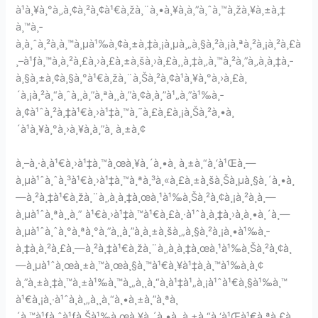
à¹à¸¥à¸°à¸‚à¸¢à¸²à¸¢à¹€à¸žà¸¨à¸•à¸¥à¸­à¸”à¸ˆà¸™à¸žà¸¥à¸±à¸‡
à¸™à¸­
à¸à¸ˆà¸²à¸à¸™à¸µà¹‰à¸¢à¸±à¸‡à¸¡à¸µà¸„à¸§à¸²à¸¡à¸ªà¸²à¸¡à¸²à¸£à
¸–à¹ƒà¸™à¸à¸²à¸£à¸›à¸£à¸±à¸šà¸›à¸£à¸¸à¸‡à¸‚à¸™à¸²à¸”à¸‚à¸­à¸‡à¸­
à¸§à¸±à¸¢à¸§à¸°à¹€à¸žà¸¨à¸Šà¸²à¸¢à¹à¸¥à¸°à¸›à¸£à¸
´à¸¡à¸²à¸“à¸ˆà¸¸à¸”à¸ªà¸¸à¸”à¸¢à¸­à¸”à¹„à¸”à¹‰à¸­
à¸¢à¹ˆà¸²à¸‡à¹€à¸›à¹‡à¸™à¸˜à¸£à¸£à¸¡à¸Šà¸²à¸•à¸
´à¹à¸¥à¸°à¸›à¸¥à¸­à¸”à¸ à¸±à¸¢
à¸–à¸·à¸­à¹€à¸›à¹‡à¸™à¸œà¸¥à¸´à¸•à¸ à¸±à¸“à¸‘à¹Œà¸—
à¸µà¹ˆà¸ˆà¸³à¹€à¸›à¹‡à¸™à¸ªà¸³à¸«à¸£à¸±à¸šà¸Šà¸µà¸§à¸´à¸•à¸
—à¸²à¸‡à¹€à¸žà¸¨à¸‚à¸­à¸‡à¸œà¸¹à¹‰à¸Šà¸²à¸¢à¸¡à¸²à¸à¸—
à¸µà¹ˆà¸ªà¸¸à¸” à¹€à¸›à¹‡à¸™à¹€à¸£à¸·à¹ˆà¸­à¸‡à¸›à¸à¸•à¸´à¸—
à¸µà¹ˆà¸ˆà¸°à¸ªà¸°à¸”à¸¸à¸”à¸à¸±à¸šà¸„à¸§à¸²à¸¡à¸•à¹‰à¸­
à¸‡à¸à¸²à¸£à¸—à¸²à¸‡à¹€à¸žà¸¨à¸‚à¸­à¸‡à¸œà¸¹à¹‰à¸Šà¸²à¸¢à¸
—à¸µà¹ˆà¸œà¸±à¸™à¸œà¸§à¸™à¹€à¸¥à¹‡à¸à¸™à¹‰à¸­à¸¢
à¸”à¸±à¸‡à¸™à¸±à¹‰à¸™à¸„à¸¸à¸“à¸à¹‡à¹„à¸¡à¹ˆà¹€à¸§à¹‰à¸™
à¹€à¸¡à¸·à¹ˆà¸­à¸„à¸¸à¸“à¸•à¸±à¸”à¸ªà¸
´à¸™à¹ƒà¸ˆà¹ƒà¸Šà¹‰à¸œà¸¥à¸´à¸•à¸ à¸±à¸“à¸‘à¹Œà¹€à¸ªà¸£à¸