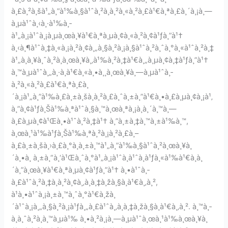
à¸£à¸²à¸šà¹„à¸”à¹‰à¸§à¹ˆà¸²à¸­à¸²à¸«à¸²à¸£à¹€à¸ªà¸£à¸´à¸¡à¸—
à¸µà¹ˆà¸‹à¸·à¹‰à¸­
à¹„à¸¡à¹ˆà¸¡à¸µà¸œà¸¥à¹€à¸ªà¸µà¸¢à¸«à¸²à¸¢à¹ƒà¸”à¹†
à¸‹à¸¶à¹ˆà¸‡à¸«à¸¡à¸²à¸¢à¸„à¸§à¸²à¸¡à¸§à¹ˆà¸²à¸ˆà¸°à¸«à¹ˆà¸²à¸‡
à¹„à¸à¸¥à¸ˆà¸²à¸à¸œà¸¥à¸‚à¹‰à¸²à¸‡à¹€à¸„à¸µà¸¢à¸‡à¹ƒà¸”à¹†
à¸™à¸µà¹ˆà¸„à¸·à¸­à¹€à¸«à¸•à¸¸à¸œà¸¥à¸—à¸µà¹ˆà¸­
à¸²à¸«à¸²à¸£à¹€à¸ªà¸£à¸
´à¸¡à¹„à¸”à¹‰à¸£à¸±à¸šà¸à¸²à¸£à¸ˆà¸±à¸”à¹€à¸•à¸£à¸µà¸¢à¸¡à¹‚
à¸”à¸¢à¹ƒà¸Šà¹‰à¸ªà¹ˆà¸§à¸™à¸œà¸ªà¸¡à¸­à¸´à¸™à¸—
à¸£à¸µà¸¢à¹Œà¸•à¹ˆà¸²à¸‡à¹† à¸”à¸±à¸‡à¸™à¸±à¹‰à¸™,
à¸œà¸¹à¹‰à¹ƒà¸Šà¹‰à¸ªà¸²à¸¡à¸²à¸£à¸–
à¸£à¸±à¸šà¸›à¸£à¸°à¸à¸±à¸™à¹„à¸”à¹‰à¸§à¹ˆà¸²à¸œà¸¥à¸
´à¸•à¸ à¸±à¸“à¸‘à¹Œà¸ˆà¸°à¹„à¸¡à¹ˆà¸à¹ˆà¸­à¹ƒà¸«à¹‰à¹€à¸à¸
´à¸”à¸œà¸¥à¹€à¸ªà¸µà¸¢à¹ƒà¸”à¹† à¸•à¹ˆà¸­
à¸£à¹ˆà¸²à¸‡à¸à¸²à¸¢à¸‚à¸­à¸‡à¸žà¸§à¸à¹€à¸‚à¸²,
à¹à¸•à¹ˆà¸¡à¸±à¸™à¸ˆà¸°à¹€à¸žà¸
´à¹ˆà¸¡à¸„à¸§à¸²à¸¡à¹ƒà¸„à¸£à¹ˆà¸‚à¸­à¸‡à¸žà¸§à¸à¹€à¸‚à¸². à¸™à¸­
à¸à¸ˆà¸²à¸à¸™à¸µà¹‰ à¸•à¸²à¸¡à¸—à¸µà¹ˆà¸œà¸¹à¹‰à¸œà¸¥à¸