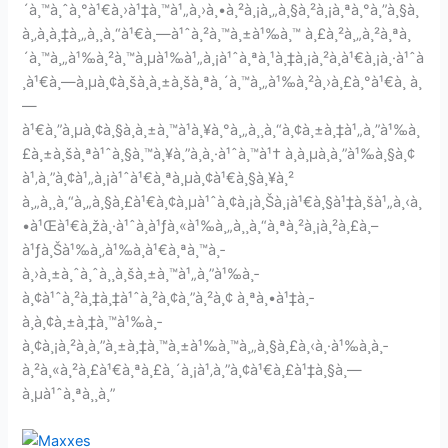
´à¸™à¸ˆà¸°à¹€à¸›à¹‡à¸™à¹„à¸›à¸•à¸²à¸¡à¸„à¸§à¸²à¸¡à¸ªà¸°à¸”à¸§à¸
à¸‚à¸­à¸‡à¸„à¸¸à¸“à¹€à¸—à¹ˆà¸²à¸™à¸±à¹‰à¸™ à¸£à¸²à¸„à¸²à¸ªà¸
´à¸™à¸„à¹‰à¸²à¸™à¸µà¹‰à¹„à¸¡à¹ˆà¸ªà¸¹à¸‡à¸¡à¸²à¸à¹€à¸¡à¸·à¹ˆà
¸­à¹€à¸—à¸µà¸¢à¸šà¸à¸±à¸šà¸ªà¸´à¸™à¸„à¹‰à¸²à¸›à¸£à¸°à¹€à¸ à¸
—
à¹€à¸”à¸µà¸¢à¸§à¸à¸±à¸™à¹à¸¥à¸°à¸„à¸¸à¸“à¸¢à¸±à¸‡à¹„à¸”à¹‰à¸
£à¸±à¸šà¸ªà¹ˆà¸§à¸™à¸¥à¸”à¸­à¸·à¹ˆà¸™à¹† à¸­à¸µà¸à¸”à¹‰à¸§à¸¢
à¹‚à¸”à¸¢à¹„à¸¡à¹ˆà¹€à¸ªà¸µà¸¢à¹€à¸§à¸¥à¸²
à¸„à¸¸à¸“à¸„à¸§à¸£à¹€à¸¢à¸µà¹ˆà¸¢à¸¡à¸Šà¸¡à¹€à¸§à¹‡à¸šà¹„à¸‹à¸
•à¹Œà¹€à¸žà¸·à¹ˆà¸­à¹ƒà¸«à¹‰à¸„à¸¸à¸“à¸ªà¸²à¸¡à¸²à¸£à¸–
à¹ƒà¸Šà¹‰à¸‚à¹‰à¸­à¹€à¸ªà¸™à¸­
à¸›à¸±à¸ˆà¸ˆà¸¸à¸šà¸±à¸™à¹„à¸”à¹‰à¸­
à¸¢à¹ˆà¸²à¸‡à¸‡à¹ˆà¸²à¸¢à¸”à¸²à¸¢ à¸ªà¸•à¹‡à¸­
à¸à¸¢à¸±à¸‡à¸™à¹‰à¸­
à¸¢à¸¡à¸²à¸à¸”à¸±à¸‡à¸™à¸±à¹‰à¸™à¸„à¸§à¸£à¸‹à¸·à¹‰à¸­à¸­
à¸²à¸«à¸²à¸£à¹€à¸ªà¸£à¸´à¸¡à¹‚à¸”à¸¢à¹€à¸£à¹‡à¸§à¸—
à¸µà¹ˆà¸ªà¸¸à¸”