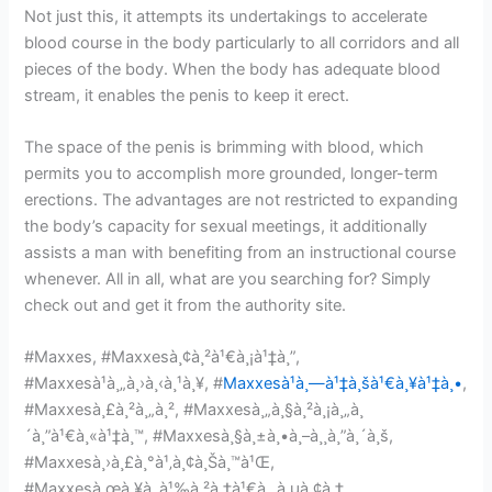
Not just this, it attempts its undertakings to accelerate
blood course in the body particularly to all corridors and all
pieces of the body. When the body has adequate blood
stream, it enables the penis to keep it erect.
The space of the penis is brimming with blood, which
permits you to accomplish more grounded, longer-term
erections. The advantages are not restricted to expanding
the body’s capacity for sexual meetings, it additionally
assists a man with benefiting from an instructional course
whenever. All in all, what are you searching for? Simply
check out and get it from the authority site.
#Maxxes, #Maxxesà¸¢à¸²à¹€à¸¡à¹‡à¸”,
#Maxxesà¹à¸„à¸›à¸‹à¸¹à¸¥, #
Maxxesà¹à¸—à¹‡à¸šà¹€à¸¥à¹‡à¸•
,
#Maxxesà¸£à¸²à¸„à¸², #Maxxesà¸„à¸§à¸²à¸¡à¸„à¸
´à¸”à¹€à¸«à¹‡à¸™, #Maxxesà¸§à¸±à¸•à¸–à¸¸à¸”à¸´à¸š,
#Maxxesà¸›à¸£à¸°à¹‚à¸¢à¸Šà¸™à¹Œ,
#Maxxesà¸œà¸¥à¸‚à¹‰à¸²à¸‡à¹€à¸„à¸µà¸¢à¸‡,