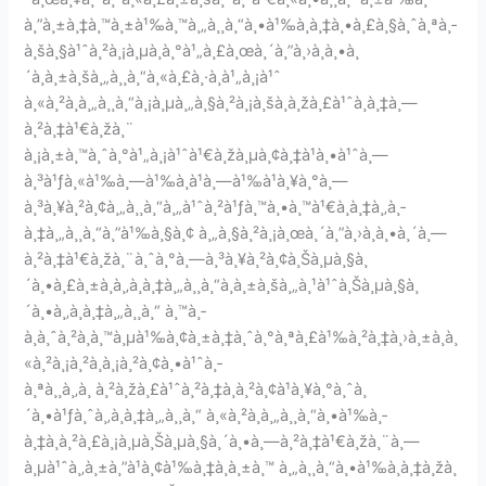
à¸”à¸±à¸‡à¸™à¸±à¹‰à¸™à¸„à¸¸à¸“à¸•à¹‰à¸­à¸‡à¸•à¸£à¸§à¸ˆà¸ªà¸­
à¸šà¸§à¹ˆà¸²à¸¡à¸µà¸­à¸°à¹„à¸£à¸œà¸´à¸”à¸›à¸à¸•à¸
´à¸à¸±à¸šà¸„à¸¸à¸“à¸«à¸£à¸·à¸­à¹„à¸¡à¹ˆ
à¸«à¸²à¸à¸„à¸¸à¸“à¸¡à¸µà¸„à¸§à¸²à¸¡à¸šà¸à¸žà¸£à¹ˆà¸­à¸‡à¸—
à¸²à¸‡à¹€à¸žà¸¨
à¸¡à¸±à¸™à¸ˆà¸°à¹„à¸¡à¹ˆà¹€à¸žà¸µà¸¢à¸‡à¹à¸•à¹ˆà¸—
à¸³à¹ƒà¸«à¹‰à¸—à¹‰à¸­à¹à¸—à¹‰à¹à¸¥à¸°à¸—
à¸³à¸¥à¸²à¸¢à¸„à¸¸à¸“à¸„à¹ˆà¸²à¹ƒà¸™à¸•à¸™à¹€à¸­à¸‡à¸‚à¸­
à¸‡à¸„à¸¸à¸“à¸”à¹‰à¸§à¸¢ à¸„à¸§à¸²à¸¡à¸œà¸´à¸”à¸›à¸à¸•à¸´à¸—
à¸²à¸‡à¹€à¸žà¸¨à¸ˆà¸°à¸—à¸³à¸¥à¸²à¸¢à¸Šà¸µà¸§à¸
´à¸•à¸£à¸±à¸à¸‚à¸­à¸‡à¸„à¸¸à¸“à¸à¸±à¸šà¸„à¸¹à¹ˆà¸Šà¸µà¸§à¸
´à¸•à¸‚à¸­à¸‡à¸„à¸¸à¸“ à¸™à¸­
à¸à¸ˆà¸²à¸à¸™à¸µà¹‰à¸¢à¸±à¸‡à¸ˆà¸°à¸ªà¸£à¹‰à¸²à¸‡à¸›à¸±à¸à¸
«à¸²à¸¡à¸²à¸à¸¡à¸²à¸¢à¸•à¹ˆà¸­
à¸ªà¸¸à¸‚à¸ à¸²à¸žà¸£à¹ˆà¸²à¸‡à¸à¸²à¸¢à¹à¸¥à¸°à¸ˆà¸
´à¸•à¹ƒà¸ˆà¸‚à¸­à¸‡à¸„à¸¸à¸“ à¸«à¸²à¸à¸„à¸¸à¸“à¸•à¹‰à¸­
à¸‡à¸à¸²à¸£à¸¡à¸µà¸Šà¸µà¸§à¸´à¸•à¸—à¸²à¸‡à¹€à¸žà¸¨à¸—
à¸µà¹ˆà¸‚à¸±à¸”à¹à¸¢à¹‰à¸‡à¸à¸±à¸™ à¸„à¸¸à¸“à¸•à¹‰à¸­à¸‡à¸žà¸