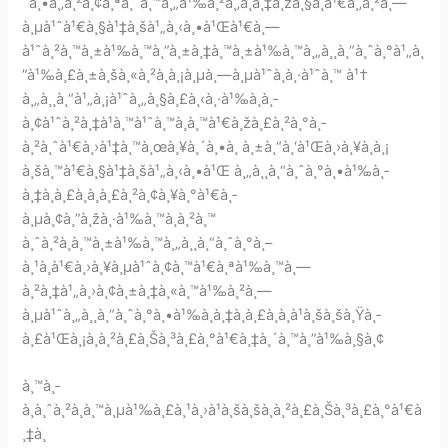
´à¸•à¸‚à¸²à¸¢à¸ªà¸´à¸™à¸„à¹‰à¸²à¸‚à¸­à¸‡à¸žà¸§à¸à¹€à¸‚à¸²à¸—
à¸µà¹ˆà¹€à¸§à¹‡à¸šà¹„à¸‹à¸•à¹Œà¹€à¸—
à¹ˆà¸²à¸™à¸±à¹‰à¸™à¸”à¸±à¸‡à¸™à¸±à¹‰à¸™à¸„à¸¸à¸“à¸ˆà¸°à¹„à¸
”à¹‰à¸£à¸±à¸šà¸«à¸²à¸à¸¡à¸µà¸—à¸µà¹ˆà¸­à¸·à¹ˆà¸™ à¹†
à¸„à¸¸à¸“à¹„à¸¡à¹ˆà¸„à¸§à¸£à¸‹à¸·à¹‰à¸­à¸­
à¸¢à¹ˆà¸²à¸‡à¹à¸™à¹ˆà¸™à¸­à¸™à¹€à¸žà¸£à¸²à¸°à¸­
à¸²à¸ˆà¹€à¸›à¹‡à¸™à¸œà¸¥à¸´à¸•à¸ à¸±à¸“à¸‘à¹Œà¸›à¸¥à¸­à¸¡
à¸šà¸™à¹€à¸§à¹‡à¸šà¹„à¸‹à¸•à¹Œ à¸„à¸¸à¸“à¸ˆà¸°à¸•à¹‰à¸­
à¸‡à¸à¸£à¸­à¸à¸£à¸²à¸¢à¸¥à¸°à¹€à¸­
à¸µà¸¢à¸”à¸žà¸·à¹‰à¸™à¸à¸²à¸™
à¸ˆà¸²à¸à¸™à¸±à¹‰à¸™à¸„à¸¸à¸“à¸ˆà¸°à¸–
à¸¹à¸à¹€à¸›à¸¥à¸µà¹ˆà¸¢à¸™à¹€à¸ªà¹‰à¸™à¸—
à¸²à¸‡à¹„à¸›à¸¢à¸±à¸‡à¸«à¸™à¹‰à¸²à¸—
à¸µà¹ˆà¸„à¸¸à¸“à¸ˆà¸°à¸•à¹‰à¸­à¸‡à¸à¸£à¸­à¸à¹à¸šà¸šà¸Ÿà¸­
à¸£à¹Œà¸¡à¸à¸²à¸£à¸Šà¸³à¸£à¸°à¹€à¸‡à¸´à¸™à¸”à¹‰à¸§à¸¢
à¸™à¸­
à¸à¸ˆà¸²à¸à¸™à¸µà¹‰à¸£à¸¹à¸›à¹à¸šà¸šà¸à¸²à¸£à¸Šà¸³à¸£à¸°à¹€à
¸‡à¸