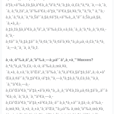
à¹ƒà¸«à¹‰à¸žà¸§à¸à¹€à¸‚à¸²à¹à¸ªà¸”à¸‡à¸›à¸£à¸°à¸ªà¸´à¸—à¸˜à¸
´à¸ à¸²à¸žà¹„à¸”à¹‰à¹€à¸›à¹‡à¸™à¹€à¸§à¸¥à¸²à¸™à¸²à¸™ à¸™à¸­
à¸à¸ˆà¸²à¸à¸ˆà¸°à¸Šà¹ˆà¸§à¸¢à¹ƒà¸«à¹‰à¸„à¸¹à¹ˆà¸Šà¸µà¸§à¸
´à¸•à¸‚à¸­
à¸‡à¸žà¸§à¸à¹€à¸‚à¸²à¹„à¸”à¹‰à¸£à¸±à¸šà¸ˆà¸¸à¸”à¸ªà¸¸à¸”à¸¢à¸­
à¸”à¸­
à¸¢à¹ˆà¸²à¸‡à¸‡à¹ˆà¸²à¸¢à¸”à¸²à¸¢à¹à¸¥à¸°à¸¡à¸µà¸›à¸£à¸°à¸ªà¸
´à¸—à¸˜à¸´à¸ à¸²à¸ž.
à¸‹à¸·à¹‰à¸­à¹„à¸”à¹‰à¸—à¸µà¹ˆà¹„à¸«à¸™ Maxxes?
à¸ªà¸²à¸¡à¸²à¸£à¸–à¸‹à¸·à¹‰à¸­à¸œà¸¥à¸
´à¸•à¸ à¸±à¸“à¸‘à¹Œà¹„à¸”à¹‰à¸ˆà¸²à¸à¹€à¸§à¹‡à¸šà¹„à¸‹à¸•à¹
Œà¸­à¸¢à¹ˆà¸²à¸‡à¹€à¸›à¹‡à¸™à¸—à¸²à¸‡à¸à¸²à¸£à¸šà¸™à¸­à¸
´à¸™à¹€à¸—à¸­
à¸£à¹Œà¹€à¸™à¹‡à¸•à¹à¸¥à¸°à¸„à¸¸à¸“à¹€à¸žà¸µà¸¢à¸‡à¹à¸„à¹ˆà
¹€à¸›à¸´à¸”à¸­à¸´à¸™à¹€à¸—à¸­
à¸£à¹Œà¹€à¸™à¹‡à¸•à¹€à¸žà¸·à¹ˆà¸­à¸ªà¸±à¹ˆà¸‡à¸‹à¸·à¹‰à¸­
à¸œà¸¥à¸´à¸•à¸ à¸±à¸“à¸‘à¹Œà¸™à¸µà¹‰ à¸œà¸¹à¹‰à¸œà¸¥à¸