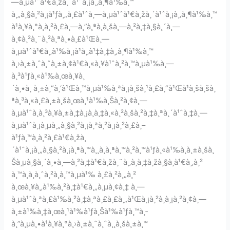
—à¸µà¹ˆà¹€à¸žà¸´à¹ˆà¸¡à¸‚à¸¶à¹‰à¸™
à¸„à¸§à¸²à¸¡à¹ƒà¸„à¸£à¹ˆà¸—à¸µà¹ˆà¹€à¸žà¸´à¹ˆà¸¡à¸‚à¸¶à¹‰à¸™
à¹à¸¥à¸°à¸à¸²à¸£à¸—à¸”à¸ªà¸­à¸šà¸—à¸²à¸‡à¸§à¸´à¸—
à¸¢à¸²à¸¨à¸²à¸ªà¸•à¸£à¹Œà¸—
à¸µà¹ˆà¹€à¸‚à¹‰à¸¡à¹à¸‚à¹‡à¸‡à¸‚à¸¶à¹‰à¸™
à¸›à¸±à¸ˆà¸ˆà¸±à¸¢à¹€à¸«à¸¥à¹ˆà¸²à¸™à¸µà¹‰à¸—
à¸³à¹ƒà¸«à¹‰à¸œà¸¥à¸
´à¸•à¸ à¸±à¸“à¸‘à¹Œà¸™à¸µà¹‰à¸ªà¸¡à¸šà¸¹à¸£à¸“à¹Œà¹à¸šà¸šà¸
ªà¸³à¸«à¸£à¸±à¸šà¸œà¸¹à¹‰à¸Šà¸²à¸¢à¸—
à¸µà¹ˆà¸à¸³à¸¥à¸±à¸‡à¸¡à¸­à¸‡à¸«à¸²à¸šà¸²à¸‡à¸ªà¸´à¹ˆà¸‡à¸—
à¸µà¹ˆà¸¡à¸µà¸„à¸§à¸²à¸¡à¸ªà¸²à¸¡à¸²à¸£à¸–
à¹ƒà¸™à¸à¸²à¸£à¹€à¸žà¸
´à¹ˆà¸¡à¸„à¸§à¸²à¸¡à¸ªà¸™à¸¸à¸à¸ªà¸™à¸²à¸™à¹ƒà¸«à¹‰à¸à¸±à¸šà¸
Šà¸µà¸§à¸´à¸•à¸—à¸²à¸‡à¹€à¸žà¸¨à¸‚à¸­à¸‡à¸žà¸§à¸à¹€à¸‚à¸²
à¸™à¸­à¸à¸ˆà¸²à¸à¸™à¸µà¹‰ à¸£à¸²à¸„à¸²
à¸œà¸¥à¸‚à¹‰à¸²à¸‡à¹€à¸„à¸µà¸¢à¸‡ à¸—
à¸µà¹ˆà¸ªà¸£à¹‰à¸²à¸‡à¸ªà¸£à¸£à¸„à¹Œà¸¡à¸²à¸à¸¡à¸²à¸¢à¸—
à¸±à¹‰à¸‡à¸œà¸¹à¹‰à¹ƒà¸Šà¹‰à¹ƒà¸™à¸­
à¸”à¸µà¸•à¹à¸¥à¸°à¸›à¸±à¸ˆà¸ˆà¸¸à¸šà¸±à¸™