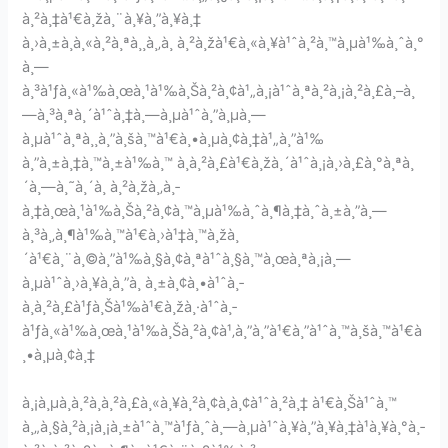
à¸²à¸‡à¹€à¸žà¸¨à¸¥à¸”à¸¥à¸‡
à¸›à¸±à¸à¸«à¸²à¸ªà¸¸à¸‚à¸ à¸²à¸žà¹€à¸«à¸¥à¹ˆà¸²à¸™à¸µà¹‰à¸ˆà¸°
à¸—
à¸³à¹ƒà¸«à¹‰à¸œà¸¹à¹‰à¸Šà¸²à¸¢à¹„à¸¡à¹ˆà¸ªà¸²à¸¡à¸²à¸£à¸–à¸
—à¸³à¸ªà¸´à¹ˆà¸‡à¸—à¸µà¹ˆà¸”à¸µà¸—
à¸µà¹ˆà¸ªà¸¸à¸”à¸šà¸™à¹€à¸•à¸µà¸¢à¸‡à¹„à¸”à¹‰
à¸”à¸±à¸‡à¸™à¸±à¹‰à¸™ à¸à¸²à¸£à¹€à¸žà¸´à¹ˆà¸¡à¸›à¸£à¸°à¸ªà¸
´à¸—à¸˜à¸´à¸ à¸²à¸žà¸‚à¸­
à¸‡à¸œà¸¹à¹‰à¸Šà¸²à¸¢à¸™à¸µà¹‰à¸ˆà¸¶à¸‡à¸ˆà¸±à¸”à¸—
à¸³à¸‚à¸¶à¹‰à¸™à¹€à¸›à¹‡à¸™à¸žà¸
´à¹€à¸¨à¸©à¸”à¹‰à¸§à¸¢à¸ªà¹ˆà¸§à¸™à¸œà¸ªà¸¡à¸—
à¸µà¹ˆà¸›à¸¥à¸­à¸”à¸ à¸±à¸¢à¸•à¹ˆà¸­
à¸à¸²à¸£à¹ƒà¸Šà¹‰à¹€à¸žà¸·à¹ˆà¸­
à¹ƒà¸«à¹‰à¸œà¸¹à¹‰à¸Šà¸²à¸¢à¹‚à¸”à¸”à¹€à¸”à¹ˆà¸™à¸šà¸™à¹€à
¸•à¸µà¸¢à¸‡
à¸¡à¸µà¸­à¸²à¸à¸²à¸£à¸«à¸¥à¸²à¸¢à¸­à¸¢à¹ˆà¸²à¸‡ à¹€à¸Šà¹ˆà¸™
à¸„à¸§à¸²à¸¡à¸¡à¸±à¹ˆà¸™à¹ƒà¸ˆà¸—à¸µà¹ˆà¸¥à¸”à¸¥à¸‡à¹à¸¥à¸°à¸­