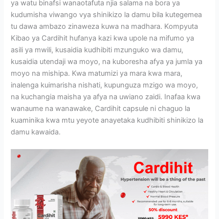
ya watu binafsi wanaotafuta njia salama na bora ya
kudumisha viwango vya shinikizo la damu bila kutegemea
tu dawa ambazo zinaweza kuwa na madhara. Kompyuta
Kibao ya Cardihit hufanya kazi kwa upole na mifumo ya
asili ya mwili, kusaidia kudhibiti mzunguko wa damu,
kusaidia utendaji wa moyo, na kuboresha afya ya jumla ya
moyo na mishipa. Kwa matumizi ya mara kwa mara,
inalenga kuimarisha nishati, kupunguza mzigo wa moyo,
na kuchangia maisha ya afya na uwiano zaidi. Inafaa kwa
wanaume na wanawake, Cardihit capsule ni chaguo la
kuaminika kwa mtu yeyote anayetaka kudhibiti shinikizo la
damu kawaida.