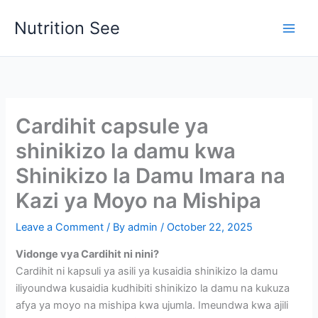
Skip
Nutrition See
to
Main
content
Men
Cardihit capsule ya
shinikizo la damu kwa
Shinikizo la Damu Imara na
Kazi ya Moyo na Mishipa
Leave a Comment
/ By
admin
/
October 22, 2025
Vidonge vya Cardihit ni nini?
Cardihit ni kapsuli ya asili ya kusaidia shinikizo la damu
iliyoundwa kusaidia kudhibiti shinikizo la damu na kukuza
afya ya moyo na mishipa kwa ujumla. Imeundwa kwa ajili