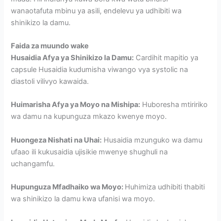
wanaotafuta mbinu ya asili, endelevu ya udhibiti wa
shinikizo la damu.
Faida za muundo wake
Husaidia Afya ya Shinikizo la Damu:
Cardihit mapitio ya
capsule Husaidia kudumisha viwango vya systolic na
diastoli vilivyo kawaida.
Huimarisha Afya ya Moyo na Mishipa:
Huboresha mtiririko
wa damu na kupunguza mkazo kwenye moyo.
Huongeza Nishati na Uhai:
Husaidia mzunguko wa damu
ufaao ili kukusaidia ujisikie mwenye shughuli na
uchangamfu.
Hupunguza Mfadhaiko wa Moyo:
Huhimiza udhibiti thabiti
wa shinikizo la damu kwa ufanisi wa moyo.