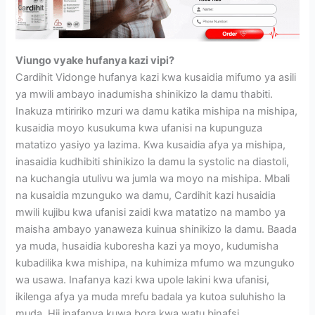
Viungo vyake hufanya kazi vipi?
Cardihit Vidonge hufanya kazi kwa kusaidia mifumo ya asili
ya mwili ambayo inadumisha shinikizo la damu thabiti.
Inakuza mtiririko mzuri wa damu katika mishipa na mishipa,
kusaidia moyo kusukuma kwa ufanisi na kupunguza
matatizo yasiyo ya lazima. Kwa kusaidia afya ya mishipa,
inasaidia kudhibiti shinikizo la damu la systolic na diastoli,
na kuchangia utulivu wa jumla wa moyo na mishipa. Mbali
na kusaidia mzunguko wa damu, Cardihit kazi husaidia
mwili kujibu kwa ufanisi zaidi kwa matatizo na mambo ya
maisha ambayo yanaweza kuinua shinikizo la damu. Baada
ya muda, husaidia kuboresha kazi ya moyo, kudumisha
kubadilika kwa mishipa, na kuhimiza mfumo wa mzunguko
wa usawa. Inafanya kazi kwa upole lakini kwa ufanisi,
ikilenga afya ya muda mrefu badala ya kutoa suluhisho la
muda. Hii inafanya kuwa bora kwa watu binafsi