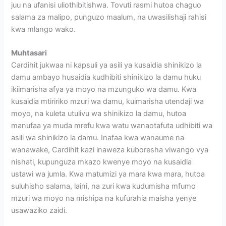
juu na ufanisi uliothibitishwa. Tovuti rasmi hutoa chaguo
salama za malipo, punguzo maalum, na uwasilishaji rahisi
kwa mlango wako.
Muhtasari
Cardihit jukwaa ni kapsuli ya asili ya kusaidia shinikizo la
damu ambayo husaidia kudhibiti shinikizo la damu huku
ikiimarisha afya ya moyo na mzunguko wa damu. Kwa
kusaidia mtiririko mzuri wa damu, kuimarisha utendaji wa
moyo, na kuleta utulivu wa shinikizo la damu, hutoa
manufaa ya muda mrefu kwa watu wanaotafuta udhibiti wa
asili wa shinikizo la damu. Inafaa kwa wanaume na
wanawake, Cardihit kazi inaweza kuboresha viwango vya
nishati, kupunguza mkazo kwenye moyo na kusaidia
ustawi wa jumla. Kwa matumizi ya mara kwa mara, hutoa
suluhisho salama, laini, na zuri kwa kudumisha mfumo
mzuri wa moyo na mishipa na kufurahia maisha yenye
usawaziko zaidi.