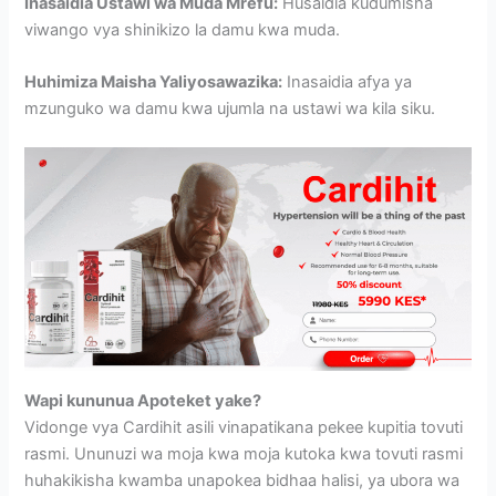
Inasaidia Ustawi wa Muda Mrefu:
Husaidia kudumisha
viwango vya shinikizo la damu kwa muda.
Huhimiza Maisha Yaliyosawazika:
Inasaidia afya ya
mzunguko wa damu kwa ujumla na ustawi wa kila siku.
Wapi kununua Apoteket yake?
Vidonge vya Cardihit asili vinapatikana pekee kupitia tovuti
rasmi. Ununuzi wa moja kwa moja kutoka kwa tovuti rasmi
huhakikisha kwamba unapokea bidhaa halisi, ya ubora wa