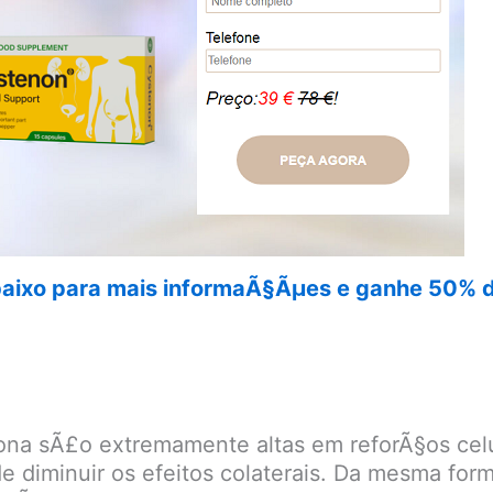
abaixo para mais informaÃ§Ãµes e ganhe 50% de
a sÃ£o extremamente altas em reforÃ§os celula
de diminuir os efeitos colaterais. Da mesma for