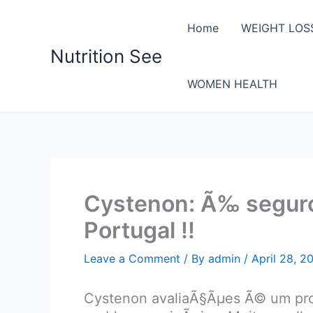
Skip
to
Home
WEIGHT LOS
content
Nutrition See
WOMEN HEALTH
Cystenon: Ã‰ seguro
Portugal !!
Leave a Comment
/ By
admin
/
April 28, 2
Cystenon avaliaÃ§Ãµes Ã© um produ