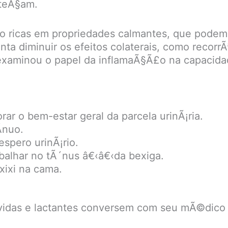
nteÃ§am.
 ricas em propriedades calmantes, que podem 
nta diminuir os efeitos colaterais, como recorr
xaminou o papel da inflamaÃ§Ã£o na capacidade
ar o bem-estar geral da parcela urinÃ¡ria.
­nuo.
spero urinÃ¡rio.
alhar no tÃ´nus â€‹â€‹da bexiga.
 xixi na cama.
idas e lactantes conversem com seu mÃ©dico d