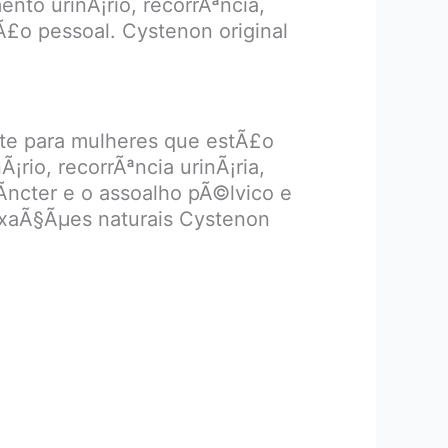
nto urinÃ¡rio, recorrÃªncia,
Ã£o pessoal. Cystenon original
te para mulheres que estÃ£o
¡rio, recorrÃªncia urinÃ¡ria,
Ã­ncter e o assoalho pÃ©lvico e
fixaÃ§Ãµes naturais Cystenon