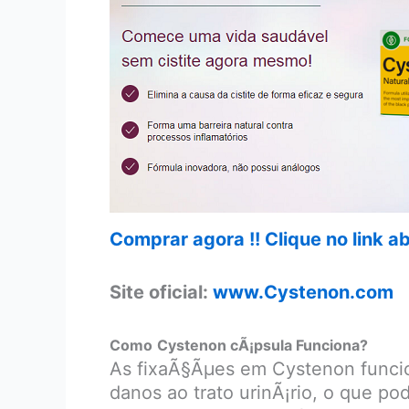
Comprar agora !! Clique no link 
Site oficial:
www.Cystenon.com
Como
Cystenon cÃ¡psula Funciona?
As fixaÃ§Ãµes em Cystenon funcion
danos ao trato urinÃ¡rio, o que po