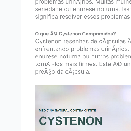
problemas urinÃ¡rios. Muitas mulh
seriedade ou enurese noturna. Iss
significa resolver esses problema
O que Ã© Cystenon Comprimidos?
Cystenon resenhas de cÃ¡psulas Ã
enfrentando problemas urinÃ¡rios. 
enurese noturna ou outros problem
tornÃ¡-los mais firmes. Este Ã© u
preÃ§o da cÃ¡psula.