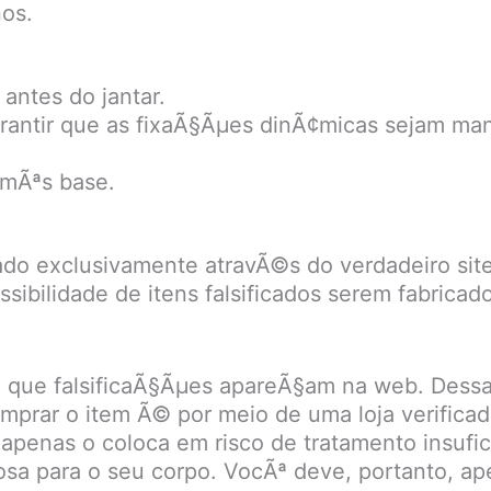
os.
antes do jantar.
arantir que as fixaÃ§Ãµes dinÃ¢micas sejam ma
 mÃªs base.
o exclusivamente atravÃ©s do verdadeiro site 
ssibilidade de itens falsificados serem fabrica
el que falsificaÃ§Ãµes apareÃ§am na web. Dess
omprar o item Ã© por meio de uma loja verifica
 apenas o coloca em risco de tratamento insufi
sa para o seu corpo. VocÃª deve, portanto, apen