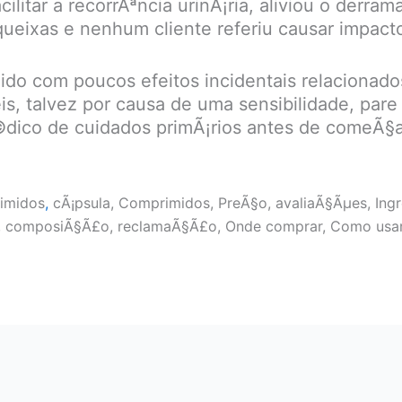
ilitar a recorrÃªncia urinÃ¡ria, aliviou o derra
eixas e nenhum cliente referiu causar impacto
do com poucos efeitos incidentais relacionad
eis, talvez por causa de uma sensibilidade, pa
dico de cuidados primÃ¡rios antes de comeÃ§a
imidos
,
cÃ¡psula, Comprimidos, PreÃ§o, avaliaÃ§Ãµes, Ingred
, composiÃ§Ã£o, reclamaÃ§Ã£o, Onde comprar, Como usar, c