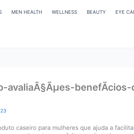
S
MEN HEALTH
WELLNESS
BEAUTY
EYE CA
-avaliaÃ§Ãµes-benefÃ­cios-
023
to caseiro para mulheres que ajuda a facilitar