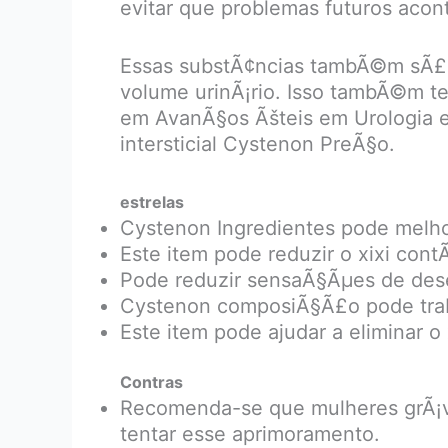
evitar que problemas futuros aco
Essas substÃ¢ncias tambÃ©m sÃ£o
volume urinÃ¡rio. Isso tambÃ©m te
em AvanÃ§os Ãšteis em Urologia e
intersticial Cystenon PreÃ§o.
estrelas
Cystenon Ingredientes pode melhor
Este item pode reduzir o xixi contÃ
Pode reduzir sensaÃ§Ãµes de dese
Cystenon composiÃ§Ã£o pode trab
Este item pode ajudar a eliminar o
Contras
Recomenda-se que mulheres grÃ¡v
tentar esse aprimoramento.