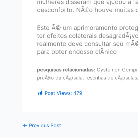
mulheres disseram que ajudou a fac
desconforto. NÃ£o houve muitas qu
Este Ã© um aprimoramento protegi
ter efeitos colaterais desagradÃ¡v
realmente deve consultar seu mÃ©
para obter endosso clÃ­nico
pesquisas relacionadas:
Cyste non Compr
preÃ§o da cÃ¡psula, resenhas de cÃ¡psulas
Post Views:
479
←
Previous Post