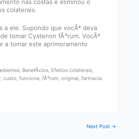
mamento nas costas e eliminou o
s colaterais.
os a ele. Supondo que vocÃª deva
re de tomar Cystenon fÃ³rum. VocÃª
r a tomar este aprimoramento
ientes, BenefÃ­cios, Efeitos colaterais,
usto, funciona, fÃ³rum, original, farmacia
Next Post
→