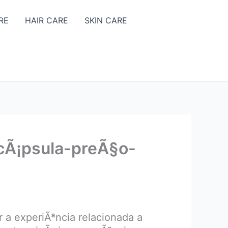
RE
HAIR CARE
SKIN CARE
cÃ¡psula-preÃ§o-
 a experiÃªncia relacionada a