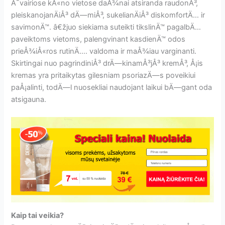
Ä¯vairiose kÅ«no vietose daÅ¾nai atsiranda raudonÅ³,
pleiskanojanÄiÅ³ dÄ—miÅ³, sukelianÄiÅ³ diskomfortÄ… ir
savimonÄ™. â€žjuo siekiama suteikti tikslinÄ™ pagalbÄ…
paveiktoms vietoms, palengvinant kasdienÄ™ odos
prieÅ¾iÅ«ros rutinÄ…. valdoma ir maÅ¾iau varginanti.
Skirtingai nuo pagrindiniÅ³ drÄ—kinamÅ³jÅ³ kremÅ³, Å¡is
kremas yra pritaikytas gilesniam psoriazÄ—s poveikiui
paÅ¡alinti, todÄ—l nuosekliai naudojant laikui bÄ—gant oda
atsigauna.
Kaip tai veikia?