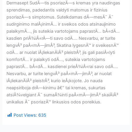
Dermasept SudÄ—tis psoriazÄ—s kremas yra naudingas
sprendimas, padedantis valdyti matomus ir fizinius
psoriazÄ—s simptomus. Sutelkdamas dÄ—mesÄ¯ Ä¯
sudirginimo malÅ¡inimÄ… ir sveikos odos atsinaujinimo
palaikymÄ…, jis suteikia vartotojams paprastÄ… bÅ«dÄ…
kasdien priÅ¾iÅ«rÄ—ti savo odÄ…. Nesvarbu, ar turite
lengvÅ³ paÅ«mÄ—jimÅ³, Skatina lygesnÄ™ ir sveikesnÄ™
odÄ… ar nuolat iÅ¡liekanÄiÅ³ pleistrÅ³, jis gali pasiÅ«lyti
komfortÄ… ir palaikyti odÄ…, suteikia vartotojams
paprastÄ… bÅ«dÄ… kasdienei prieÅ¾iÅ«rai savo odÄ….
Nesvarbu, ar turite lengvÅ³ paÅ«mÄ—jimÅ³, ar nuolat
iÅ¡liekanÄiÅ³ pleistrÅ³, kurio ieÅ¡kojote. Jo nauda
neapsiriboja drÄ—kinimu â€“ tai kremas, sukurtas
atsiÅ¾velgiant Ä¯ sumaÅ¾inti paÅ«mÄ—jimÅ³ skaiÄiÅ³
unikalius Ä¯ psoriazÄ™ linkusios odos poreikius.
Post Views:
635