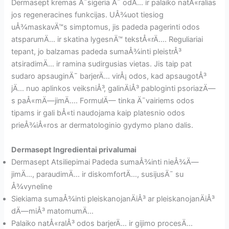
Dermasept kremas Ä¯sigeria Ä¯ odÄ… ir palaiko natÅ«ralias
jos regeneracines funkcijas. UÅ¾uot tiesiog
uÅ¾maskavÄ™s simptomus, jis padeda pagerinti odos
atsparumÄ… ir skatina lygesnÄ™ tekstÅ«rÄ…. Reguliariai
tepant, jo balzamas padeda sumaÅ¾inti pleistrÅ³
atsiradimÄ… ir ramina sudirgusias vietas. Jis taip pat
sudaro apsauginÄ¯ barjerÄ… virÅ¡ odos, kad apsaugotÅ³
jÄ… nuo aplinkos veiksniÅ³, galinÄiÅ³ pabloginti psoriazÄ—
s paÅ«mÄ—jimÄ…. FormulÄ— tinka Ä¯vairiems odos
tipams ir gali bÅ«ti naudojama kaip platesnio odos
prieÅ¾iÅ«ros ar dermatologinio gydymo plano dalis.
Dermasept Ingredientai privalumai
Dermasept Atsiliepimai Padeda sumaÅ¾inti nieÅ¾Ä—
jimÄ…, paraudimÄ… ir diskomfortÄ…, susijusÄ¯ su
Å¾vyneline
Siekiama sumaÅ¾inti pleiskanojanÄiÅ³ ar pleiskanojanÄiÅ³
dÄ—miÅ³ matomumÄ…
Palaiko natÅ«ralÅ³ odos barjerÄ… ir gijimo procesÄ…