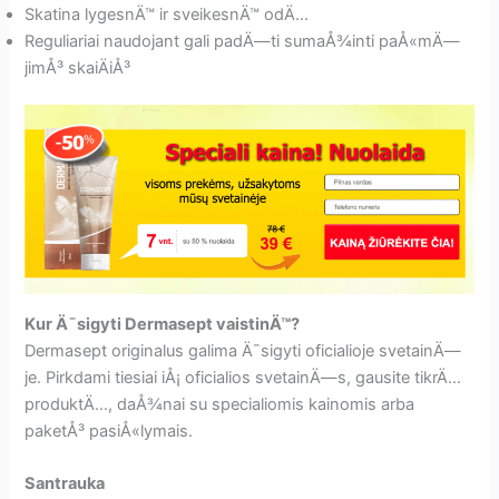
Skatina lygesnÄ™ ir sveikesnÄ™ odÄ…
Reguliariai naudojant gali padÄ—ti sumaÅ¾inti paÅ«mÄ—
jimÅ³ skaiÄiÅ³
Kur Ä¯sigyti Dermasept vaistinÄ™?
Dermasept originalus galima Ä¯sigyti oficialioje svetainÄ—
je. Pirkdami tiesiai iÅ¡ oficialios svetainÄ—s, gausite tikrÄ…
produktÄ…, daÅ¾nai su specialiomis kainomis arba
paketÅ³ pasiÅ«lymais.
Santrauka