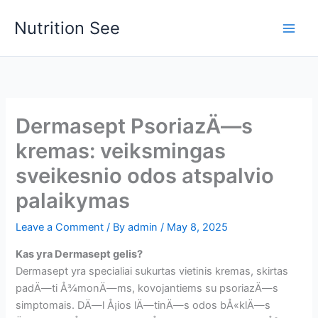
Skip
Nutrition See
to
Main
content
Men
Dermasept PsoriazÄ—s
kremas: veiksmingas
sveikesnio odos atspalvio
palaikymas
Leave a Comment
/ By
admin
/
May 8, 2025
Kas yra Dermasept gelis?
Dermasept yra specialiai sukurtas vietinis kremas, skirtas
padÄ—ti Å¾monÄ—ms, kovojantiems su psoriazÄ—s
simptomais. DÄ—l Å¡ios lÄ—tinÄ—s odos bÅ«klÄ—s