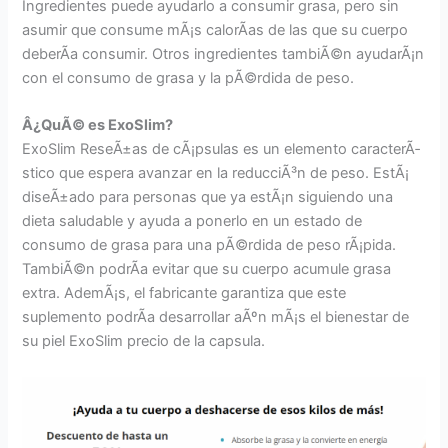
Ingredientes puede ayudarlo a consumir grasa, pero sin
asumir que consume mÃ¡s calorÃ­as de las que su cuerpo
deberÃ­a consumir. Otros ingredientes tambiÃ©n ayudarÃ¡n
con el consumo de grasa y la pÃ©rdida de peso.
Â¿QuÃ© es ExoSlim?
ExoSlim ReseÃ±as de cÃ¡psulas es un elemento caracterÃ­
stico que espera avanzar en la reducciÃ³n de peso. EstÃ¡
diseÃ±ado para personas que ya estÃ¡n siguiendo una
dieta saludable y ayuda a ponerlo en un estado de
consumo de grasa para una pÃ©rdida de peso rÃ¡pida.
TambiÃ©n podrÃ­a evitar que su cuerpo acumule grasa
extra. AdemÃ¡s, el fabricante garantiza que este
suplemento podrÃ­a desarrollar aÃºn mÃ¡s el bienestar de
su piel ExoSlim precio de la capsula.