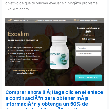
objetivo de que te puedan evaluar sin ningÃºn problema
ExoSlim costo.
Comprar ahora !! Â¡Haga clic en el enlace
a continuaciÃ³n para obtener mÃ¡s
informaciÃ³n y obtenga un 50% de