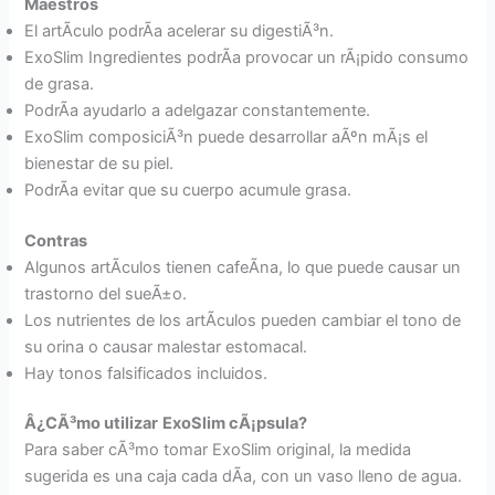
Maestros
El artÃ­culo podrÃ­a acelerar su digestiÃ³n.
ExoSlim Ingredientes podrÃ­a provocar un rÃ¡pido consumo
de grasa.
PodrÃ­a ayudarlo a adelgazar constantemente.
ExoSlim composiciÃ³n puede desarrollar aÃºn mÃ¡s el
bienestar de su piel.
PodrÃ­a evitar que su cuerpo acumule grasa.
Contras
Algunos artÃ­culos tienen cafeÃ­na, lo que puede causar un
trastorno del sueÃ±o.
Los nutrientes de los artÃ­culos pueden cambiar el tono de
su orina o causar malestar estomacal.
Hay tonos falsificados incluidos.
Â¿CÃ³mo utilizar
ExoSlim cÃ¡psula?
Para saber cÃ³mo tomar ExoSlim original, la medida
sugerida es una caja cada dÃ­a, con un vaso lleno de agua.