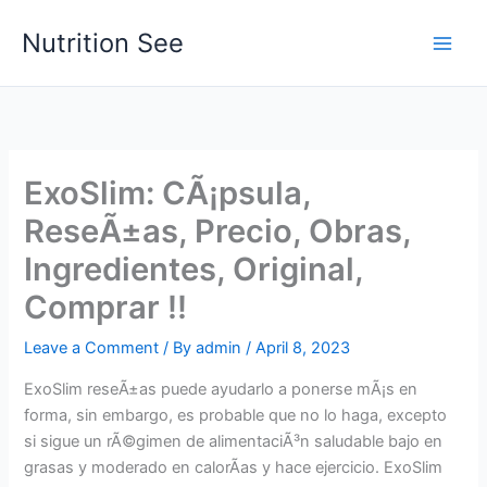
Skip
Nutrition See
to
Main
content
Men
ExoSlim: CÃ¡psula,
ReseÃ±as, Precio, Obras,
Ingredientes, Original,
Comprar !!
Leave a Comment
/ By
admin
/
April 8, 2023
ExoSlim reseÃ±as puede ayudarlo a ponerse mÃ¡s en
forma, sin embargo, es probable que no lo haga, excepto
si sigue un rÃ©gimen de alimentaciÃ³n saludable bajo en
grasas y moderado en calorÃ­as y hace ejercicio. ExoSlim