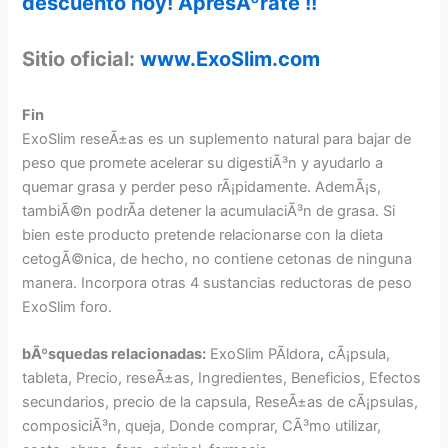
descuento hoy! ApresÃºrate !!
Sitio oficial:
www.ExoSlim.com
Fin
ExoSlim reseÃ±as es un suplemento natural para bajar de
peso que promete acelerar su digestiÃ³n y ayudarlo a
quemar grasa y perder peso rÃ¡pidamente. AdemÃ¡s,
tambiÃ©n podrÃ­a detener la acumulaciÃ³n de grasa. Si
bien este producto pretende relacionarse con la dieta
cetogÃ©nica, de hecho, no contiene cetonas de ninguna
manera. Incorpora otras 4 sustancias reductoras de peso
ExoSlim foro.
bÃºsquedas relacionadas:
ExoSlim PÃ­ldora
,
cÃ¡psula,
tableta, Precio, reseÃ±as, Ingredientes, Beneficios, Efectos
secundarios, precio de la capsula, ReseÃ±as de cÃ¡psulas,
composiciÃ³n, queja, Donde comprar, CÃ³mo utilizar,