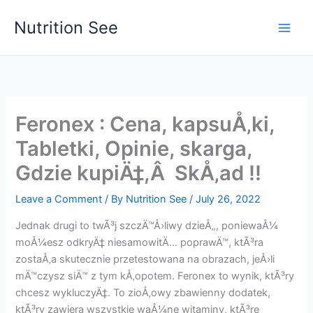
Skip
Nutrition See
to
Main
content
Men
Feronex : Cena, kapsuÅ‚ki,
Tabletki, Opinie, skarga,
Gdzie kupiÄ‡,Â SkÅ‚ad !!
Leave a Comment
/ By
Nutrition See
/
July 26, 2022
Jednak drugi to twÃ³j szczÄ™Å›liwy dzieÅ„, poniewaÅ¼
moÅ¼esz odkryÄ‡ niesamowitÄ… poprawÄ™, ktÃ³ra
zostaÅ‚a skutecznie przetestowana na obrazach, jeÅ›li
mÄ™czysz siÄ™ z tym kÅ‚opotem. Feronex to wynik, ktÃ³ry
chcesz wykluczyÄ‡. To zioÅ‚owy zbawienny dodatek,
ktÃ³ry zawiera wszystkie waÅ¼ne witaminy, ktÃ³re