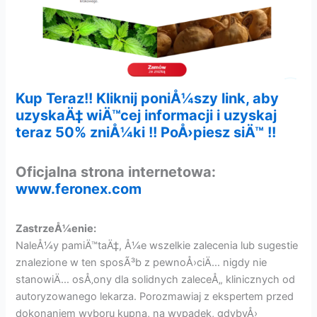
Kup Teraz!! Kliknij poniÅ¼szy link, aby
uzyskaÄ‡ wiÄ™cej informacji i uzyskaj
teraz 50% zniÅ¼ki !! PoÅ›piesz siÄ™ !!
Oficjalna strona internetowa:
www.feronex.com
ZastrzeÅ¼enie:
NaleÅ¼y pamiÄ™taÄ‡, Å¼e wszelkie zalecenia lub sugestie
znalezione w ten sposÃ³b z pewnoÅ›ciÄ… nigdy nie
stanowiÄ… osÅ‚ony dla solidnych zaleceÅ„ klinicznych od
autoryzowanego lekarza. Porozmawiaj z ekspertem przed
dokonaniem wyboru kupna, na wypadek, gdybyÅ›