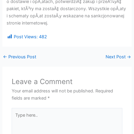
o dostawie i opÅ‚atach, potwierdziÄ‡ zakup i przeÅ¼yÄ‡
pakiet, ktÃ³ry ma zostaÄ‡ dostarczony. Wszystkie opÅ‚aty
i schematy opÅ‚at zostaÅ‚y wskazane na sankcjonowanej
stronie internetowej.
Post Views:
482
←
Previous Post
Next Post
→
Leave a Comment
Your email address will not be published.
Required
fields are marked
*
Type
here..