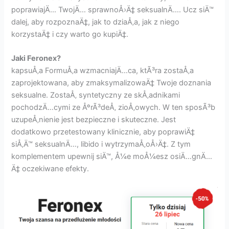
poprawiajÄ… TwojÄ… sprawnoÅ›Ä‡ seksualnÄ…. Ucz siÄ™
dalej, aby rozpoznaÄ‡, jak to dziaÅ‚a, jak z niego
korzystaÄ‡ i czy warto go kupiÄ‡.
Jaki Feronex?
kapsuÅ‚a FormuÅ‚a wzmacniajÄ…ca, ktÃ³ra zostaÅ‚a
zaprojektowana, aby zmaksymalizowaÄ‡ Twoje doznania
seksualne. ZostaÅ‚ syntetyczny ze skÅ‚adnikami
pochodzÄ…cymi ze ÅºrÃ³deÅ‚ zioÅ‚owych. W ten sposÃ³b
uzupeÅ‚nienie jest bezpieczne i skuteczne. Jest
dodatkowo przetestowany klinicznie, aby poprawiÄ‡
siÅ‚Ä™ seksualnÄ…, libido i wytrzymaÅ‚oÅ›Ä‡. Z tym
komplementem upewnij siÄ™, Å¼e moÅ¼esz osiÄ…gnÄ…
Ä‡ oczekiwane efekty.