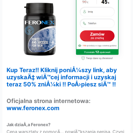
Kup Teraz!! Kliknij poniÅ¼szy link, aby
uzyskaÄ‡ wiÄ™cej informacji i uzyskaj
teraz 50% zniÅ¼ki !! PoÅ›piesz siÄ™ !!
Oficjalna strona internetowa:
www.feronex.com
Jak dziaÅ‚a Feronex?
Cena warsztaty z pomocÄ… powiÄ™kszania penisa. Czyni