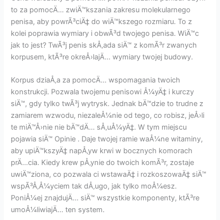
to za pomocÄ… zwiÄ™kszania zakresu molekularnego
penisa, aby powrÃ³ciÄ‡ do wiÄ™kszego rozmiaru. To z
kolei poprawia wymiary i obwÃ³d twojego penisa. WiÄ™c
jak to jest? TwÃ³j penis skÅ‚ada siÄ™ z komÃ³r zwanych
korpusem, ktÃ³re okreÅ›lajÄ… wymiary twojej budowy.
Korpus dziaÅ‚a za pomocÄ… wspomagania twoich
konstrukcji. Pozwala twojemu penisowi Å¼yÄ‡ i kurczy
siÄ™, gdy tylko twÃ³j wytrysk. Jednak bÄ™dzie to trudne z
zamiarem wzwodu, niezaleÅ¼nie od tego, co robisz, jeÅ›li
te miÄ™Å›nie nie bÄ™dÄ… sÅ‚uÅ¼yÄ‡. W tym miejscu
pojawia siÄ™ Opinie . Daje twojej ramie waÅ¼ne witaminy,
aby upiÄ™kszyÄ‡ napÅ‚yw krwi w bocznych komorach
prÄ…cia. Kiedy krew pÅ‚ynie do twoich komÃ³r, zostaje
uwiÄ™ziona, co pozwala ci wstawaÄ‡ i rozkoszowaÄ‡ siÄ™
wspÃ³Å‚Å¼yciem tak dÅ‚ugo, jak tylko moÅ¼esz.
PoniÅ¼ej znajdujÄ… siÄ™ wszystkie komponenty, ktÃ³re
umoÅ¼liwiajÄ… ten system.