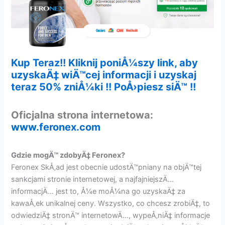
Kup Teraz!! Kliknij poniÅ¼szy link, aby
uzyskaÄ‡ wiÄ™cej informacji i uzyskaj
teraz 50% zniÅ¼ki !! PoÅ›piesz siÄ™ !!
Oficjalna strona internetowa:
www.feronex.com
Gdzie mogÄ™ zdobyÄ‡ Feronex?
Feronex SkÅ‚ad jest obecnie udostÄ™pniany na objÄ™tej
sankcjami stronie internetowej, a najfajniejszÄ…
informacjÄ… jest to, Å¼e moÅ¼na go uzyskaÄ‡ za
kawaÅ‚ek unikalnej ceny. Wszystko, co chcesz zrobiÄ‡, to
odwiedziÄ‡ stronÄ™ internetowÄ…, wypeÅ‚niÄ‡ informacje