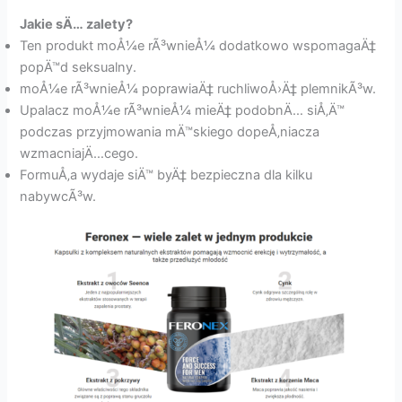
Jakie sÄ… zalety?
Ten produkt moÅ¼e rÃ³wnieÅ¼ dodatkowo wspomagaÄ‡
popÄ™d seksualny.
moÅ¼e rÃ³wnieÅ¼ poprawiaÄ‡ ruchliwoÅ›Ä‡ plemnikÃ³w.
Upalacz moÅ¼e rÃ³wnieÅ¼ mieÄ‡ podobnÄ… siÅ‚Ä™
podczas przyjmowania mÄ™skiego dopeÅ‚niacza
wzmacniajÄ…cego.
FormuÅ‚a wydaje siÄ™ byÄ‡ bezpieczna dla kilku
nabywcÃ³w.