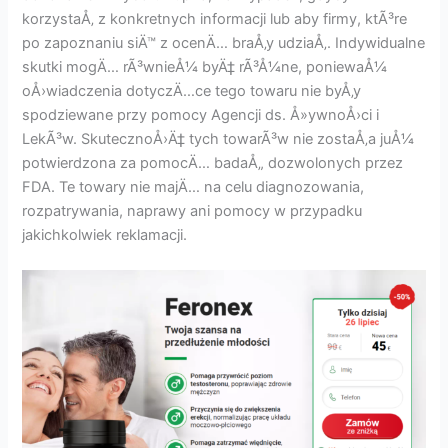
korzystaÅ‚ z konkretnych informacji lub aby firmy, ktÃ³re
po zapoznaniu siÄ™ z ocenÄ… braÅ‚y udziaÅ‚. Indywidualne
skutki mogÄ… rÃ³wnieÅ¼ byÄ‡ rÃ³Å¼ne, poniewaÅ¼
oÅ›wiadczenia dotyczÄ…ce tego towaru nie byÅ‚y
spodziewane przy pomocy Agencji ds. Å»ywnoÅ›ci i
LekÃ³w. SkutecznoÅ›Ä‡ tych towarÃ³w nie zostaÅ‚a juÅ¼
potwierdzona za pomocÄ… badaÅ„ dozwolonych przez
FDA. Te towary nie majÄ… na celu diagnozowania,
rozpatrywania, naprawy ani pomocy w przypadku
jakichkolwiek reklamacji.