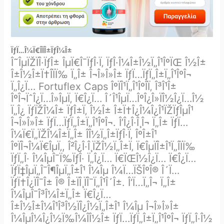
ÏƒÏ…Î¼Ï€Î­ÏÎ±ÏƒÎ¼Î±
Î˜ÎµÏŽÏÎ·ÏƒÎ± ÎµÏ€Î¯ÏƒÎ·Ï‚ ÏƒÎ·Î¼Î±Î½Ï„Î¹ÎºÏŒ Î½Î±
Î±Î½Î±Ï†Î­ÏÏ‰ Ï„Î± Î¬Î»Î»Î± ÏƒÏ…ÏƒÏ„Î±Ï„Î¹ÎºÎ¬
Ï„Î¿Ï… Fortuflex Caps ÎºÏÎ¹Ï„Î¹ÎºÎ­Ï‚ Î³Î¹Î±
ÎºÎ¬ÏˆÎ¿Ï…Î»ÎµÏ‚ Ï€Î¿Ï… Î´Î¹ÎµÏ…ÎºÎ¿Î»ÏÎ½Î¿Ï…Î½
Ï„Î¿ ÏƒÏŽÎ¼Î± ÏƒÎ±Ï‚ Î½Î± Î±Ï†Î¿Î¼Î¿Î¹ÏŽÏƒÎµÎ¹
Î¬Î»Î»Î± ÏƒÏ…ÏƒÏ„Î±Ï„Î¹ÎºÎ¬. Î’Î¿Î·Î¸Î¬ Ï„Î± ÏƒÏ…
Î¼Ï€Ï„ÏŽÎ¼Î±Ï„Î± Î­Î½Ï„Î±ÏƒÎ·Ï‚ ÎºÎ±Î¹
ÎºÏÎ¬Î¼Ï€ÎµÏ‚, Î²Î¿Î·Î¸ÏŽÎ½Ï„Î±Ï‚ Ï€ÎµÏÎ±Î¹Ï„Î­ÏÏ‰
ÏƒÏ„Î· Î¼ÎµÎ¯Ï‰ÏƒÎ· Ï„Î¿Ï… Ï€ÏŒÎ½Î¿Ï… Ï€Î¿Ï…
ÏƒÏ‡ÎµÏ„Î¯Î¶ÎµÏ„Î±Î¹ Î¼Îµ Î¼Ï…ÏŠÎºÎ® Î´Ï…
ÏƒÏ†Î¿ÏÎ¯Î± Î® Î±ÏÎ¸ÏÎ¯Ï„Î¹Î´Î±. Î‘Ï…Ï„Î¬ Ï„Î±
Î¼ÎµÎ¯Î³Î¼Î±Ï„Î± Ï€Î¿Ï…
Î±Î½Î±Î¼Î¹Î³Î½ÏÎ¿Î½Ï„Î±Î¹ Î¼Îµ Î¬Î»Î»Î±
Î¼ÎµÎ¼Î¿Î½Ï‰Î¼Î­Î½Î± ÏƒÏ…ÏƒÏ„Î±Ï„Î¹ÎºÎ¬ ÏƒÏ„Î·Î½