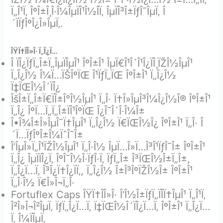
Ï„Î¹Ï‚ ÎºÎ±Î¸Î·Î¼ÎµÏÎ¹Î½Î­Ï‚ ÎµÏÎ³Î±ÏƒÎ¯ÎµÏ‚ Î
´ÏÏƒÎºÎ¿Î»ÎµÏ‚.
ÎŸÏ†Î­Î»Î· Ï„Î¿Ï…
Î ÏÎ¿ÏƒÏ„Î±Ï„ÎµÏÎµÎ¹ ÎºÎ±Î¹ ÎµÏ€Î¹Î´Î¹Î¿ÏÎ¸ÏŽÎ½ÎµÎ¹
Ï„Î¿Î½ Î¼Ï…ÏŠÎºÏŒ Î¹ÏƒÏ„ÏŒ ÎºÎ±Î¹ Ï„Î¿Î½
Ï‡ÏŒÎ½Î´ÏÎ¿
ÎšÎ±Ï„Î±Ï€ÏÎ±Î°Î½ÎµÎ¹ Ï„Î· Ï†Î»ÎµÎ³Î¼Î¿Î½Î® ÎºÎ±Î¹
Ï„Î¿ ÎºÏ…Ï„Ï„Î±ÏÎ¹ÎºÏŒ Î¿Î¯Î´Î·Î¼Î±
Î•Î¾Î±Î»ÎµÎ¯Ï†ÎµÎ¹ Ï„Î¿Î½ Ï€ÏŒÎ½Î¿ ÎºÎ±Î¹ Ï„Î· Î
´Ï…ÏƒÎºÎ±Î¼ÏˆÎ¯Î±
Î’ÎµÎ»Ï„Î¹ÏŽÎ½ÎµÎ¹ Ï„Î·Î½ ÎµÏ…Î»Ï…Î³Î¹ÏƒÎ¯Î± ÎºÎ±Î¹
Ï„Î¿ ÎµÏÏÎ¿Ï‚ ÎºÎ¯Î½Î·ÏƒÎ·Ï‚ ÏƒÏ„Î± Î³ÏŒÎ½Î±Ï„Î±,
Ï„Î¿Ï…Ï‚ Î³Î¿Ï†Î¿ÏÏ‚, Ï„Î¿Î½ Î±Î³ÎºÏŽÎ½Î± ÎºÎ±Î¹
Ï„Î·Î½ Ï€Î»Î¬Ï„Î·
Fortuflex Caps ÎŸÏ†Î­Î»Î· Î‘Î½Î±ÏƒÏ„ÏÎ­Ï†ÎµÎ¹ Ï„Î¹Ï‚
Î²Î»Î¬Î²ÎµÏ‚ ÏƒÏ„Î¿Ï…Ï‚ Ï‡ÏŒÎ½Î´ÏÎ¿Ï…Ï‚ ÎºÎ±Î¹ Ï„Î¿Ï…
Ï‚ Î¼ÏÎµÏ‚