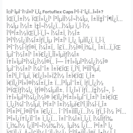
Î¤Î¹ ÎµÎ¯Î½Î±Î¹ Ï„Î¿ Fortuflex Caps ÎºÎ¬ÏˆÎ¿Ï…Î»Î±?
ÎŒÏ„Î±Î½ ÏŒÎ»Î¿Î¹ Î³ÎµÏÎ½Î¬Î¼Îµ, Î±ÏÏ‡Î¯Î¶Î¿Ï…
Î¼Îµ Î½Î± Ï‡Î¬Î½Î¿Ï…Î¼Îµ Ï„Î·Î½
Î¹ÎºÎ±Î½ÏŒÏ„Î·Ï„Î¬ Î¼Î±Ï‚ Î½Î±
ÎºÎ¹Î½Î¿ÏÎ¼Î±ÏƒÏ„Îµ ÎºÎ±Î¹ Ï„Î¿ ÎµÏÏÎ¿Ï‚ Ï„Î·Ï‚
ÎºÎ¯Î½Î·ÏƒÎ®Ï‚ Î¼Î±Ï‚. Î£Ï…Î½Î®Î¸Ï‰Ï‚, Î±Ï…Ï„ÏŒ
ÎµÎ¯Î½Î±Î¹ Î±Ï€Î¿Ï„Î­Î»ÎµÏƒÎ¼Î±
Ï†Î»ÎµÎ³Î¼Î¿Î½Î®Ï‚. Î— Ï†Î»ÎµÎ³Î¼Î¿Î½Î®
ÎµÎ¯Î½Î±Î¹ Î¼Î¯Î± Î±Ï€ÏŒ Ï„Î¹Ï‚ ÎºÏÏÎ¹ÎµÏ‚
Î±Î¹Ï„Î¯ÎµÏ‚ Ï€Î¿Î»Î»ÏŽÎ½ Î±Ï€ÏŒ Ï„Î±
Ï€ÏÎ¿Î²Î»Î®Î¼Î±Ï„Î± Ï…Î³ÎµÎ¯Î±Ï‚ ÏƒÏ„Î¿Î½
ÎºÏŒÏƒÎ¼Î¿ ÏƒÎ®Î¼ÎµÏÎ±. Î Î¿Î»Ï ÏƒÏ…Ï‡Î½Î¬, Î·
Ï†Î»ÎµÎ³Î¼Î¿Î½Î® Ï€ÏÎ¿ÎºÎ±Î»ÎµÎ¯Ï„Î±Î¹ Î±Ï€ÏŒ
Ï„Î¿Î¾Î¯Î½ÎµÏ‚ ÎºÎ±Î¹ Î±Î½ÎµÏ€Î¹Î¸ÏÎ¼Î·Ï„Î±
Î²Î±ÎºÏ„Î®ÏÎ¹Î± Ï€Î¿Ï… Î´Î¹Î±ÏÏÎ­Î¿Ï…Î½ ÏƒÏ„Î·Î½ ÎºÏ…
ÎºÎ»Î¿Ï†Î¿ÏÎ¯Î± Ï„Î¿Ï… Î±Î¯Î¼Î±Ï„Î¿Ï‚ Î¼Î­ÏƒÏ‰
Ï„Ï‰Î½ Î¿ÏÎ³Î¬Î½Ï‰Î½, ÎµÎ¾ Î¿Ï… ÎºÎ±Î¹ Î¿
ÏŒÏÎ¿Ï‚ Â«Î£ÏÎ½Î´ÏÎ¿Î¼Î¿ Î”Î¹Î±ÏÏÎ¿Î®Ï‚ Î•Î½Ï„Î­