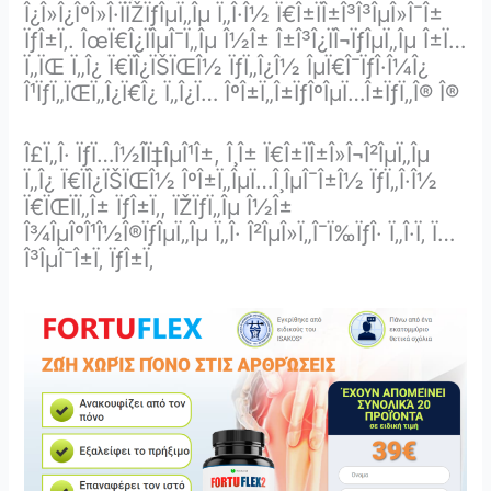
Î¿Î»Î¿ÎºÎ»Î·ÏÏŽÏƒÎµÏ„Îµ Ï„Î·Î½ Ï€Î±ÏÎ±Î³Î³ÎµÎ»Î¯Î±
ÏƒÎ±Ï‚. ÎœÏ€Î¿ÏÎµÎ¯Ï„Îµ Î½Î± Î±Î³Î¿ÏÎ¬ÏƒÎµÏ„Îµ Î±Ï…
Ï„ÏŒ Ï„Î¿ Ï€ÏÎ¿ÏŠÏŒÎ½ ÏƒÏ„Î¿Î½ ÎµÏ€Î¯ÏƒÎ·Î¼Î¿
Î¹ÏƒÏ„ÏŒÏ„Î¿Ï€Î¿ Ï„Î¿Ï… ÎºÎ±Ï„Î±ÏƒÎºÎµÏ…Î±ÏƒÏ„Î® Î®
Î£Ï„Î· ÏƒÏ…Î½Î­Ï‡ÎµÎ¹Î±, Î¸Î± Ï€Î±ÏÎ±Î»Î¬Î²ÎµÏ„Îµ
Ï„Î¿ Ï€ÏÎ¿ÏŠÏŒÎ½ ÎºÎ±Ï„ÎµÏ…Î¸ÎµÎ¯Î±Î½ ÏƒÏ„Î·Î½
Ï€ÏŒÏÏ„Î± ÏƒÎ±Ï‚, ÏŽÏƒÏ„Îµ Î½Î±
Î¾ÎµÎºÎ¹Î½Î®ÏƒÎµÏ„Îµ Ï„Î· Î²ÎµÎ»Ï„Î¯Ï‰ÏƒÎ· Ï„Î·Ï‚ Ï…
Î³ÎµÎ¯Î±Ï‚ ÏƒÎ±Ï‚