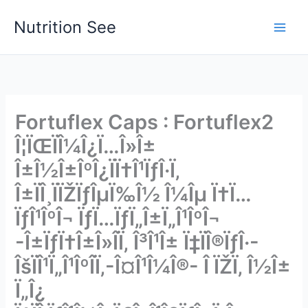
Skip
Nutrition See
to
Main
content
Men
Fortuflex Caps : Fortuflex2
Î¦ÏŒÏÎ¼Î¿Ï…Î»Î±
Î±Î½Î±ÎºÎ¿ÏÏ†Î¹ÏƒÎ·Ï‚
Î±ÏÎ¸ÏÏŽÏƒÎµÏ‰Î½ Î¼Îµ Ï†Ï…
ÏƒÎ¹ÎºÎ¬ ÏƒÏ…ÏƒÏ„Î±Ï„Î¹ÎºÎ¬
-Î±ÏƒÏ†Î±Î»Î­Ï‚ Î³Î¹Î± Ï‡ÏÎ®ÏƒÎ·-
ÎšÏÎ¹Ï„Î¹ÎºÎ­Ï‚-Î¤Î¹Î¼Î®- Î ÏŽÏ‚ Î½Î±
Ï„Î¿