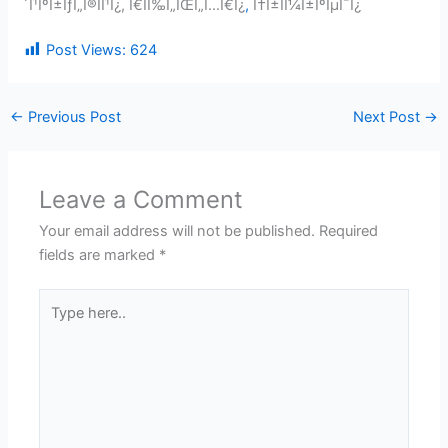
´Î¹ÎºÎ±ÏƒÏ„Î®ÏÎ¹Î¿, Ï€ÏÏ‰Ï„ÏŒÏ„Ï…Ï€Î¿
,
Ï†Î±ÏÎ¼Î±ÎºÎµÎ¯Î¿
Post Views:
624
←
Previous Post
Next Post
→
Leave a Comment
Your email address will not be published.
Required
fields are marked
*
Type
here..