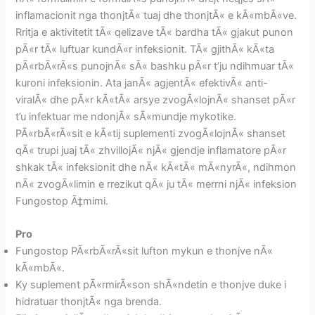
inflamacionit nga thonjtÃ« tuaj dhe thonjtÃ« e kÃ«mbÃ«ve.
Rritja e aktivitetit tÃ« qelizave tÃ« bardha tÃ« gjakut punon
pÃ«r tÃ« luftuar kundÃ«r infeksionit. TÃ« gjithÃ« kÃ«ta
pÃ«rbÃ«rÃ«s punojnÃ« sÃ« bashku pÃ«r t’ju ndihmuar tÃ«
kuroni infeksionin. Ata janÃ« agjentÃ« efektivÃ« anti-
viralÃ« dhe pÃ«r kÃ«tÃ« arsye zvogÃ«lojnÃ« shanset pÃ«r
t’u infektuar me ndonjÃ« sÃ«mundje mykotike.
PÃ«rbÃ«rÃ«sit e kÃ«tij suplementi zvogÃ«lojnÃ« shanset
qÃ« trupi juaj tÃ« zhvillojÃ« njÃ« gjendje inflamatore pÃ«r
shkak tÃ« infeksionit dhe nÃ« kÃ«tÃ« mÃ«nyrÃ«, ndihmon
nÃ« zvogÃ«limin e rrezikut qÃ« ju tÃ« merrni njÃ« infeksion
Fungostop Ã‡mimi.
Pro
Fungostop PÃ«rbÃ«rÃ«sit lufton mykun e thonjve nÃ«
kÃ«mbÃ«.
Ky suplement pÃ«rmirÃ«son shÃ«ndetin e thonjve duke i
hidratuar thonjtÃ« nga brenda.