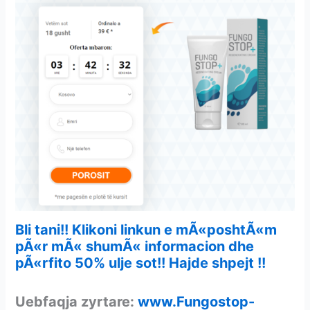
Bli tani!! Klikoni linkun e mÃ«poshtÃ«m
pÃ«r mÃ« shumÃ« informacion dhe
pÃ«rfito 50% ulje sot!! Hajde shpejt !!
Uebfaqja zyrtare:
www.Fungostop-