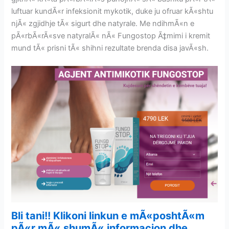
luftuar kundÃ«r infeksionit mykotik, duke ju ofruar kÃ«shtu
njÃ« zgjidhje tÃ« sigurt dhe natyrale. Me ndihmÃ«n e
pÃ«rbÃ«rÃ«sve natyralÃ« nÃ« Fungostop Ã‡mimi i kremit
mund tÃ« prisni tÃ« shihni rezultate brenda disa javÃ«sh.
Bli tani!! Klikoni linkun e mÃ«poshtÃ«m
pÃ«r mÃ« shumÃ« informacion dhe