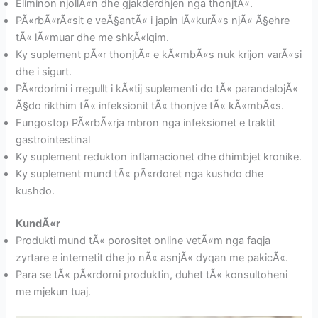
Eliminon njollÃ«n dhe gjakderdhjen nga thonjtÃ«.
PÃ«rbÃ«rÃ«sit e veÃ§antÃ« i japin lÃ«kurÃ«s njÃ« Ã§ehre
tÃ« lÃ«muar dhe me shkÃ«lqim.
Ky suplement pÃ«r thonjtÃ« e kÃ«mbÃ«s nuk krijon varÃ«si
dhe i sigurt.
PÃ«rdorimi i rregullt i kÃ«tij suplementi do tÃ« parandalojÃ«
Ã§do rikthim tÃ« infeksionit tÃ« thonjve tÃ« kÃ«mbÃ«s.
Fungostop PÃ«rbÃ«rja mbron nga infeksionet e traktit
gastrointestinal
Ky suplement redukton inflamacionet dhe dhimbjet kronike.
Ky suplement mund tÃ« pÃ«rdoret nga kushdo dhe
kushdo.
KundÃ«r
Produkti mund tÃ« porositet online vetÃ«m nga faqja
zyrtare e internetit dhe jo nÃ« asnjÃ« dyqan me pakicÃ«.
Para se tÃ« pÃ«rdorni produktin, duhet tÃ« konsultoheni
me mjekun tuaj.