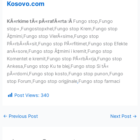
Kosovo.com
KÃ«rkime tÃ« pÃ«rafÃ«rta :Â
Fungo stop,Fungo
stop+,Fungostopxhel,Fungo stop Krem,Fungo stop
Ã‡mimi,Fungo stop VlerÃ«sime,Fungo stop
PÃ«rbÃ«rÃ«sit,Fungo stop PÃ«rfitimet,Fungo stop Efekte
anÃ«sore,Fungo stop Ã‡mimi i kremit,Fungo stop
Komentet e kremit,Fungo stop PÃ«rbÃ«rja,Fungo stop
Ankesa,Fungo stop Ku te blej,Fungo stop Si tÃ«
pÃ«rdorni,Fungo stop kosto,Fungo stop punon,Fungo
stop Forum,Fungo stop origjinale
,
Fungo stop farmaci
Post Views:
340
←
Previous Post
Next Post
→