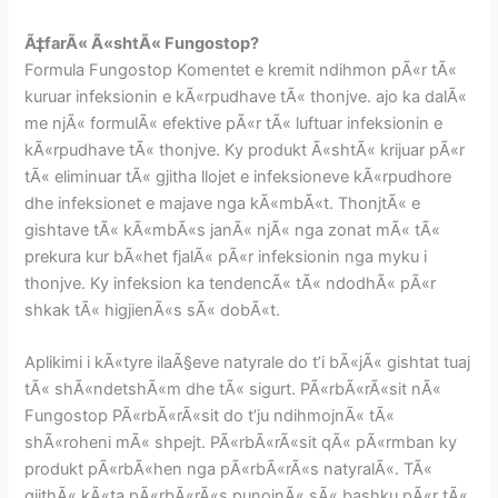
Ã‡farÃ« Ã«shtÃ« Fungostop?
Formula Fungostop Komentet e kremit ndihmon pÃ«r tÃ«
kuruar infeksionin e kÃ«rpudhave tÃ« thonjve. ajo ka dalÃ«
me njÃ« formulÃ« efektive pÃ«r tÃ« luftuar infeksionin e
kÃ«rpudhave tÃ« thonjve. Ky produkt Ã«shtÃ« krijuar pÃ«r
tÃ« eliminuar tÃ« gjitha llojet e infeksioneve kÃ«rpudhore
dhe infeksionet e majave nga kÃ«mbÃ«t. ThonjtÃ« e
gishtave tÃ« kÃ«mbÃ«s janÃ« njÃ« nga zonat mÃ« tÃ«
prekura kur bÃ«het fjalÃ« pÃ«r infeksionin nga myku i
thonjve. Ky infeksion ka tendencÃ« tÃ« ndodhÃ« pÃ«r
shkak tÃ« higjienÃ«s sÃ« dobÃ«t.
Aplikimi i kÃ«tyre ilaÃ§eve natyrale do t’i bÃ«jÃ« gishtat tuaj
tÃ« shÃ«ndetshÃ«m dhe tÃ« sigurt. PÃ«rbÃ«rÃ«sit nÃ«
Fungostop PÃ«rbÃ«rÃ«sit do t’ju ndihmojnÃ« tÃ«
shÃ«roheni mÃ« shpejt. PÃ«rbÃ«rÃ«sit qÃ« pÃ«rmban ky
produkt pÃ«rbÃ«hen nga pÃ«rbÃ«rÃ«s natyralÃ«. TÃ«
gjithÃ« kÃ«ta pÃ«rbÃ«rÃ«s punojnÃ« sÃ« bashku pÃ«r tÃ«