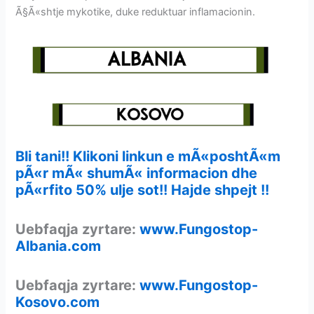
Ã§Ã«shtje mykotike, duke reduktuar inflamacionin.
Bli tani!! Klikoni linkun e mÃ«poshtÃ«m
pÃ«r mÃ« shumÃ« informacion dhe
pÃ«rfito 50% ulje sot!! Hajde shpejt !!
Uebfaqja zyrtare:
www.Fungostop-
Albania.com
Uebfaqja zyrtare:
www.Fungostop-
Kosovo.com