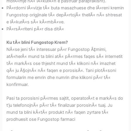
mbrÃ«mje nÃ« lÃ«kurÃ«n e pastruar paraprakisht).
PÃ«rdorni lÃ«vizje tÃ« buta masazhuese dhe lÃ«reni kremin
Fungostop origjinale tÃ« depÃ«rtojÃ« thellÃ« nÃ« shtresat
e lÃ«kurÃ«s sÃ« kÃ«mbÃ«ve.
PÃ«rsÃ«riteni pÃ«r disa ditÃ«
Ku tÃ« blini Fungostop Krem?
NÃ«se jeni tÃ« interesuar pÃ«r Fungostop Ã‡mimi,
atÃ«herÃ« mund ta blini atÃ« pÃ«rmes faqes sÃ« internetit
tÃ« markÃ«s ose thjesht mund tÃ« klikoni nÃ« imazhet
qÃ« ju Ã§ojnÃ« nÃ« faqen e porosisÃ«. Tani plotÃ«soni
formularin me emrin dhe numrin dhe klikoni pÃ«r tÃ«
konfirmuar.
Pasi ta porosisni pÃ«rmes sajtit, operatorÃ«t e markÃ«s do
t’ju telefonojnÃ« pÃ«r tÃ« finalizuar porosinÃ« tuaj. Ju
mund ta blini kÃ«tÃ« produkt nÃ« faqen zyrtare tÃ«
prodhuesit ose Fungostop farmaci