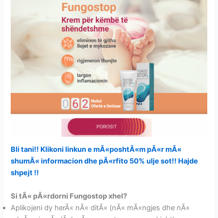
Bli tani!! Klikoni linkun e mÃ«poshtÃ«m pÃ«r mÃ«
shumÃ« informacion dhe pÃ«rfito 50% ulje sot!! Hajde
shpejt !!
Si tÃ« pÃ«rdorni Fungostop xhel?
Aplikojeni dy herÃ« nÃ« ditÃ« (nÃ« mÃ«ngjes dhe nÃ«