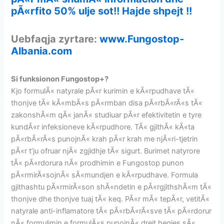
pÃ«rfito 50% ulje sot!! Hajde shpejt !!
Uebfaqja zyrtare:
www.Fungostop-
Albania.com
Si funksionon Fungostop+?
Kjo formulÃ« natyrale pÃ«r kurimin e kÃ«rpudhave tÃ«
thonjve tÃ« kÃ«mbÃ«s pÃ«rmban disa pÃ«rbÃ«rÃ«s tÃ«
zakonshÃ«m qÃ« janÃ« studiuar pÃ«r efektivitetin e tyre
kundÃ«r infeksioneve kÃ«rpudhore. TÃ« gjithÃ« kÃ«ta
pÃ«rbÃ«rÃ«s punojnÃ« krah pÃ«r krah me njÃ«ri-tjetrin
pÃ«r t’ju ofruar njÃ« zgjidhje tÃ« sigurt. Burimet natyrore
tÃ« pÃ«rdorura nÃ« prodhimin e Fungostop punon
pÃ«rmirÃ«sojnÃ« sÃ«mundjen e kÃ«rpudhave. Formula
gjithashtu pÃ«rmirÃ«son shÃ«ndetin e pÃ«rgjithshÃ«m tÃ«
thonjve dhe thonjve tuaj tÃ« keq. PÃ«r mÃ« tepÃ«r, vetitÃ«
natyrale anti-inflamatore tÃ« pÃ«rbÃ«rÃ«sve tÃ« pÃ«rdorur
nÃ« formulimin e formulÃ«s punojnÃ« drejt heqjes sÃ«