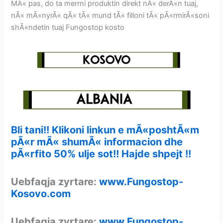
MÃ« pas, do ta merrni produktin direkt nÃ« derÃ«n tuaj,
nÃ« mÃ«nyrÃ« qÃ« tÃ« mund tÃ« filloni tÃ« pÃ«rmirÃ«soni
shÃ«ndetin tuaj Fungostop kosto
Bli tani!! Klikoni linkun e mÃ«poshtÃ«m
pÃ«r mÃ« shumÃ« informacion dhe
pÃ«rfito 50% ulje sot!! Hajde shpejt !!
Uebfaqja zyrtare:
www.Fungostop-
Kosovo.com
Uebfaqja zyrtare:
www.Fungostop-