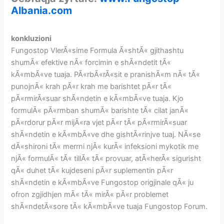
Albania.com
konkluzioni
Fungostop VlerÃ«sime Formula Ã«shtÃ« gjithashtu
shumÃ« efektive nÃ« forcimin e shÃ«ndetit tÃ«
kÃ«mbÃ«ve tuaja. PÃ«rbÃ«rÃ«sit e pranishÃ«m nÃ« tÃ«
punojnÃ« krah pÃ«r krah me barishtet pÃ«r tÃ«
pÃ«rmirÃ«suar shÃ«ndetin e kÃ«mbÃ«ve tuaja. Kjo
formulÃ« pÃ«rmban shumÃ« barishte tÃ« cilat janÃ«
pÃ«rdorur pÃ«r mijÃ«ra vjet pÃ«r tÃ« pÃ«rmirÃ«suar
shÃ«ndetin e kÃ«mbÃ«ve dhe gishtÃ«rinjve tuaj. NÃ«se
dÃ«shironi tÃ« merrni njÃ« kurÃ« infeksioni mykotik me
njÃ« formulÃ« tÃ« tillÃ« tÃ« provuar, atÃ«herÃ« sigurisht
qÃ« duhet tÃ« kujdeseni pÃ«r suplementin pÃ«r
shÃ«ndetin e kÃ«mbÃ«ve Fungostop origjinale qÃ« ju
ofron zgjidhjen mÃ« tÃ« mirÃ« pÃ«r problemet
shÃ«ndetÃ«sore tÃ« kÃ«mbÃ«ve tuaja Fungostop Forum.