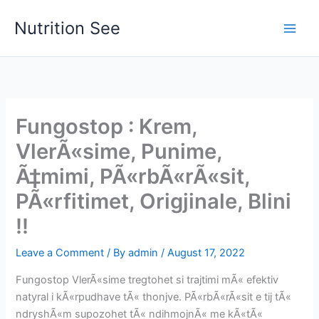
Skip
Nutrition See
to
Main
content
Men
Fungostop : Krem,
VlerÃ«sime, Punime,
Ã‡mimi, PÃ«rbÃ«rÃ«sit,
PÃ«rfitimet, Origjinale, Blini
!!
Leave a Comment
/ By
admin
/
August 17, 2022
Fungostop VlerÃ«sime tregtohet si trajtimi mÃ« efektiv
natyral i kÃ«rpudhave tÃ« thonjve. PÃ«rbÃ«rÃ«sit e tij tÃ«
ndryshÃ«m supozohet tÃ« ndihmojnÃ« me kÃ«tÃ«