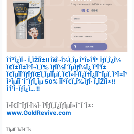
Î‘Î³Î¿ÏÎ¬ Ï„ÏŽÏÎ±!! ÎšÎ¬Î½Ï„Îµ ÎºÎ»Î¹Îº ÏƒÏ„Î¿Î½
Ï€Î±ÏÎ±ÎºÎ¬Ï„Ï‰ ÏƒÏÎ½Î´ÎµÏƒÎ¼Î¿ Î³Î¹Î±
Ï€ÎµÏÎ¹ÏƒÏƒÏŒÏ„ÎµÏÎµÏ‚ Ï€Î»Î·ÏÎ¿Ï†Î¿ÏÎ¯ÎµÏ‚ ÎºÎ±Î¹
ÎºÎµÏÎ´Î¯ÏƒÏ„Îµ 50% Î­ÎºÏ€Ï„Ï‰ÏƒÎ· Ï„ÏŽÏÎ±!!
Î’Î¹Î¬ÏƒÎ¿Ï… !!
Î•Ï€Î¯ÏƒÎ·Î¼Î· Î¹ÏƒÏ„Î¿ÏƒÎµÎ»Î¯Î´Î±:
www.GoldRevive.com
Î ÎµÏÎ¯Î»Î·ÏˆÎ·: