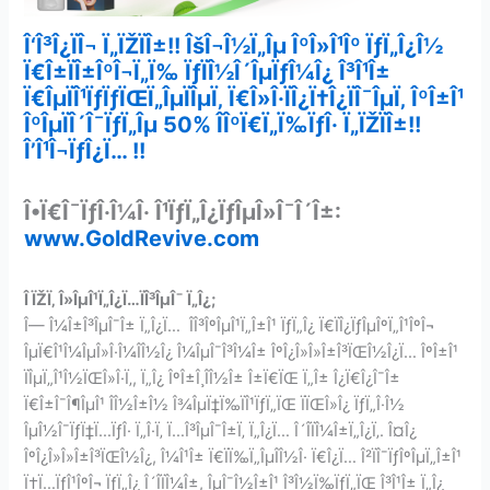
Î‘Î³Î¿ÏÎ¬ Ï„ÏŽÏÎ±!! ÎšÎ¬Î½Ï„Îµ ÎºÎ»Î¹Îº ÏƒÏ„Î¿Î½
Ï€Î±ÏÎ±ÎºÎ¬Ï„Ï‰ ÏƒÏÎ½Î´ÎµÏƒÎ¼Î¿ Î³Î¹Î±
Ï€ÎµÏÎ¹ÏƒÏƒÏŒÏ„ÎµÏÎµÏ‚ Ï€Î»Î·ÏÎ¿Ï†Î¿ÏÎ¯ÎµÏ‚ ÎºÎ±Î¹
ÎºÎµÏÎ´Î¯ÏƒÏ„Îµ 50% Î­ÎºÏ€Ï„Ï‰ÏƒÎ· Ï„ÏŽÏÎ±!!
Î’Î¹Î¬ÏƒÎ¿Ï… !!
Î•Ï€Î¯ÏƒÎ·Î¼Î· Î¹ÏƒÏ„Î¿ÏƒÎµÎ»Î¯Î´Î±:
www.GoldRevive.com
Î ÏŽÏ‚ Î»ÎµÎ¹Ï„Î¿Ï…ÏÎ³ÎµÎ¯ Ï„Î¿;
Î— Î¼Î±Î³ÎµÎ¯Î± Ï„Î¿Ï… Î­Î³ÎºÎµÎ¹Ï„Î±Î¹ ÏƒÏ„Î¿ Ï€ÏÎ¿ÏƒÎµÎºÏ„Î¹ÎºÎ¬
ÎµÏ€Î¹Î¼ÎµÎ»Î·Î¼Î­Î½Î¿ Î¼ÎµÎ¯Î³Î¼Î± ÎºÎ¿Î»Î»Î±Î³ÏŒÎ½Î¿Ï… ÎºÎ±Î¹
ÏÎµÏ„Î¹Î½ÏŒÎ»Î·Ï‚, Ï„Î¿ ÎºÎ±Î¸Î­Î½Î± Î±Ï€ÏŒ Ï„Î± Î¿Ï€Î¿Î¯Î±
Ï€Î±Î¯Î¶ÎµÎ¹ Î­Î½Î±Î½ Î¾ÎµÏ‡Ï‰ÏÎ¹ÏƒÏ„ÏŒ ÏÏŒÎ»Î¿ ÏƒÏ„Î·Î½
ÎµÎ½Î¯ÏƒÏ‡Ï…ÏƒÎ· Ï„Î·Ï‚ Ï…Î³ÎµÎ¯Î±Ï‚ Ï„Î¿Ï… Î´Î­ÏÎ¼Î±Ï„Î¿Ï‚. Î¤Î¿
ÎºÎ¿Î»Î»Î±Î³ÏŒÎ½Î¿, Î¼Î¹Î± Ï€ÏÏ‰Ï„ÎµÎÎ½Î· Ï€Î¿Ï… Î²ÏÎ¯ÏƒÎºÎµÏ„Î±Î¹
Ï†Ï…ÏƒÎ¹ÎºÎ¬ ÏƒÏ„Î¿ Î´Î­ÏÎ¼Î±, ÎµÎ¯Î½Î±Î¹ Î³Î½Ï‰ÏƒÏ„ÏŒ Î³Î¹Î± Ï„Î¿