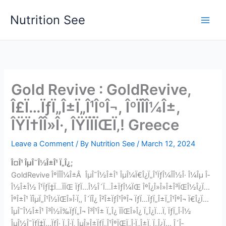
Skip
Nutrition See
to
Main
content
Men
Gold Revive : GoldRevive,
Î£Ï…ÏƒÏ„Î±Ï„Î¹ÎºÎ¬, ÎºÏÎ­Î¼Î±,
ÎŸÏ†Î­Î»Î·, ÎŸÏÏÏŒÏ‚! Greece
Leave a Comment
/ By
Nutrition See
/
March 12, 2024
Î¤Î¹ ÎµÎ¯Î½Î±Î¹ Ï„Î¿;
GoldRevive ÎºÏÎ­Î¼Î±Â ÎµÎ¯Î½Î±Î¹ ÎµÎ¼Ï€Î¿Ï„Î¹ÏƒÎ¼Î­Î½Î· Î¼Îµ Î­
Î½Î±Î½ Î¹ÏƒÏ‡Ï…ÏÏŒ ÏƒÏ…Î½Î´Ï…Î±ÏƒÎ¼ÏŒ ÎºÎ¿Î»Î»Î±Î³ÏŒÎ½Î¿Ï…
ÎºÎ±Î¹ ÏÎµÏ„Î¹Î½ÏŒÎ»Î·Ï‚, Î´ÏÎ¿ Î²Î±ÏƒÎ¹ÎºÎ¬ ÏƒÏ…ÏƒÏ„Î±Ï„Î¹ÎºÎ¬ Ï€Î¿Ï…
ÎµÎ¯Î½Î±Î¹ Î³Î½Ï‰ÏƒÏ„Î¬ Î³Î¹Î± Ï„Î¿ ÏÏŒÎ»Î¿ Ï„Î¿Ï…Ï‚ ÏƒÏ„Î·Î½
ÎµÎ½Î¯ÏƒÏ‡Ï…ÏƒÎ· Ï„Î·Ï‚ ÎµÎ»Î±ÏƒÏ„Î¹ÎºÏŒÏ„Î·Ï„Î±Ï‚ Ï„Î¿Ï… Î´Î­