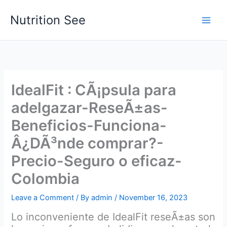
Skip
Nutrition See
to
Main
content
Men
IdealFit : CÃ¡psula para
adelgazar-ReseÃ±as-
Beneficios-Funciona-
Â¿DÃ³nde comprar?-
Precio-Seguro o eficaz-
Colombia
Leave a Comment
/ By
admin
/
November 16, 2023
Lo inconveniente de IdealFit reseÃ±as son