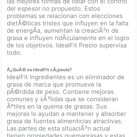
las mejores formas de lidiar con el control
del espesor no propuesto. Estos
problemas se relacionan con elecciones
dietÃ©ticas tristes que influyen en la falta
de energÃ­a, aumentan la creaciÃ³n de
grasa e influyen ridÃ­culamente en el logro
de los objetivos. IdealFit Precio supervisa
todo.
Â¿QuÃ© es IdealFit cÃ¡psula?
IdealFit Ingredientes es un eliminador de
grasa de marca que promueve la
pÃ©rdida de peso. Contiene mejoras
comunes y sÃ³lidas que se consideran
Ãºtiles en la quema de grasas. Sus
mejoras lo ayudan a mantener y absorber
grasa de fuentes alimenticias atractivas.
Las partes de esta situaciÃ³n actual
tienen propiedades quemagrasas y estas