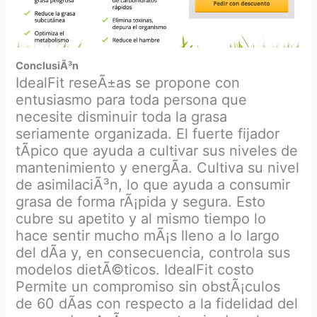
ConclusiÃ³n
IdealFit reseÃ±as se propone con
entusiasmo para toda persona que
necesite disminuir toda la grasa
seriamente organizada. El fuerte fijador
tÃ­pico que ayuda a cultivar sus niveles de
mantenimiento y energÃ­a. Cultiva su nivel
de asimilaciÃ³n, lo que ayuda a consumir
grasa de forma rÃ¡pida y segura. Esto
cubre su apetito y al mismo tiempo lo
hace sentir mucho mÃ¡s lleno a lo largo
del dÃ­a y, en consecuencia, controla sus
modelos dietÃ©ticos. IdealFit costo
Permite un compromiso sin obstÃ¡culos
de 60 dÃ­as con respecto a la fidelidad del