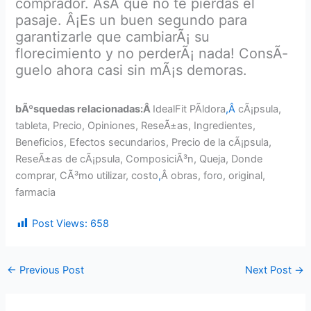
comprador. AsÃ­ que no te pierdas el
pasaje. Â¡Es un buen segundo para
garantizarle que cambiarÃ¡ su
florecimiento y no perderÃ¡ nada! ConsÃ­
guelo ahora casi sin mÃ¡s demoras.
bÃºsquedas relacionadas:Â
IdealFit PÃ­ldora
,Â
cÃ¡psula,
tableta, Precio, Opiniones, ReseÃ±as, Ingredientes,
Beneficios, Efectos secundarios, Precio de la cÃ¡psula,
ReseÃ±as de cÃ¡psula, ComposiciÃ³n, Queja, Donde
comprar, CÃ³mo utilizar, costo
,
Â obras, foro, original,
farmacia
Post Views:
658
←
Previous Post
Next Post
→