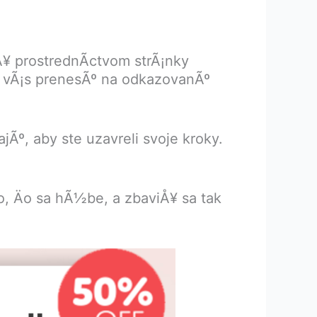
¥ prostrednÃ­ctvom strÃ¡nky
© vÃ¡s prenesÃº na odkazovanÃº
jÃº, aby ste uzavreli svoje kroky.
, Äo sa hÃ½be, a zbaviÅ¥ sa tak