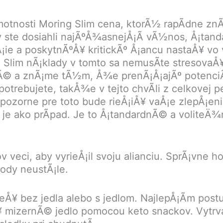
motnosti Moring Slim cena, ktorÃ½ rapÃ­dne znÃ
ste dosiahli najÃºÅ¾asnejÅ¡Ã­ vÃ½nos, Å¡tan
ie a poskytnÃºÅ¥ kritickÃº Å¡ancu nastaÅ¥ vo 
ing Slim nÃ¡klady v tomto sa nemusÃ­te stresov
¡anÃ© a znÃ¡me tÃ½m, Å¾e prenÃ¡Å¡ajÃº poten
otrebujete, takÅ¾e v tejto chvÃ­li z celkovej p
pozorne pre toto bude rieÅ¡iÅ¥ vaÅ¡e zlepÅ¡en
 je ako prÃ­pad. Je to Å¡tandardnÃ© a voliteÄ
 veci, aby vyrieÅ¡il svoju alianciu. SprÃ¡vne h
ody neustÃ¡le.
dieÅ¥ bez jedla alebo s jedlom. NajlepÅ¡Ã­m pos
 mizernÃ© jedlo pomocou keto snackov. Vytrval