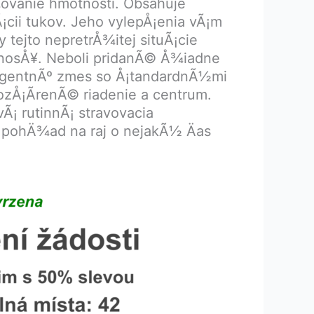
¾ovanie hmotnosti. Obsahuje
cii tukov. Jeho vylepÅ¡enia vÃ¡m
 tejto nepretrÅ¾itej situÃ¡cie
otnosÅ¥. Neboli pridanÃ© Å¾iadne
eligentnÃº zmes so Å¡tandardnÃ½mi
ozÅ¡Ã­renÃ© riadenie a centrum.
Ã¡ rutinnÃ¡ stravovacia
pohÄ¾ad na raj o nejakÃ½ Äas