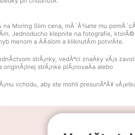
sledky pri chudnutÃ­.
Ã­ na Moring Slim cena, mÃ´Å¾ete mu pomÃ´cÅ
Ã­m. Jednoducho klepnite na fotografie, ktorÃ
hyb menom a ÄÃ­slom a kliknutÃ­m potvrÄte.
dnÃ­ctvom strÃ¡nky, vedÃºci znaÄky vÃ¡s zavola
originÃ¡lnej strÃ¡nke plÃ¡novaÄa alebo
Å¡mu vchodu, aby ste mohli presunÃºÅ¥ vÅ¡etko