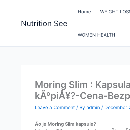
Skip
to
Home
WEIGHT LOS
content
Nutrition See
WOMEN HEALTH
Moring Slim : Kapsu
kÃºpiÅ¥?-Cena-Bezpe
Leave a Comment
/ By
admin
/
December 
Äo je Moring Slim kapsule?