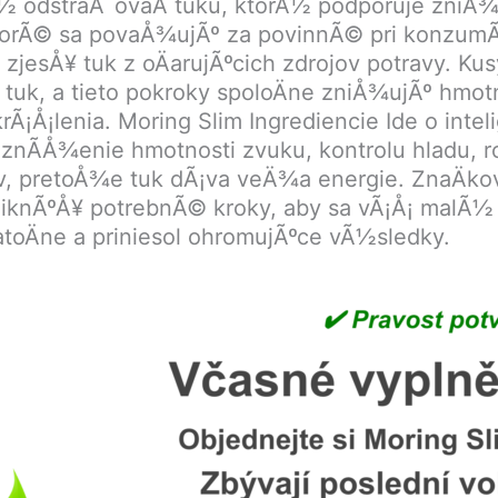
Ã½ odstraÅˆovaÄ tuku, ktorÃ½ podporuje zniÅ
orÃ© sa povaÅ¾ujÃº za povinnÃ© pri konzumÃ¡
esÅ¥ tuk z oÄarujÃºcich zdrojov potravy. Kusy
º tuk, a tieto pokroky spoloÄne zniÅ¾ujÃº hm
rÃ¡Å¡lenia. Moring Slim Ingrediencie Ide o int
znÃ­Å¾enie hmotnosti zvuku, kontrolu hladu, r
v, pretoÅ¾e tuk dÃ¡va veÄ¾a energie. ZnaÄkov
nÃºÅ¥ potrebnÃ© kroky, aby sa vÃ¡Å¡ malÃ½ 
atoÄne a priniesol ohromujÃºce vÃ½sledky.