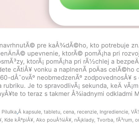
 navrhnutÃ© pre kaÅ¾dÃ©ho, kto potrebuje zn
ÄnÃ© upevnenie, ktorÃ© pomÃ¡ha pri rozvoji 
osmÃ³zy, ktorÃ¡ pomÃ¡ha pri rÃ½chlej a bezpeÄ
te cÃ­tiÅ¥ vonku a naplnenÃ­ poÄas celÃ©ho d
e 60-dÅˆovÃº neobmedzenÃº zodpovednosÅ¥ s
 rubriku. Je to spravodlivÃ¡ sekunda, keÄ vÃ
 ChyÅ¥te to teraz s takmer Å¾iadnymi odkladmi 
Pilulka
,
Â kapsule, tabletu, cena, recenzie, Ingrediencie, V
 Kde kÃºpiÅ¥, Ako pouÅ¾iÅ¥, nÃ¡klady, Tvorba, fÃ³rum, or