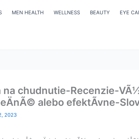
S
MEN HEALTH
WELLNESS
BEAUTY
EYE CA
la na chudnutie-Recenzie-V
ÄnÃ© alebo efektÃ­vne-Slov
2, 2023