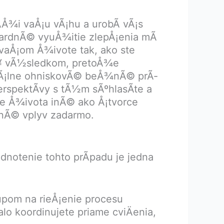
­Å¾i vaÅ¡u vÃ¡hu a urobÃ­ vÃ¡s
dardnÃ© vyuÅ¾itie zlepÅ¡enia mÃ
vaÅ¡om Å¾ivote tak, ako ste
aÅ¥ vÃ½sledkom, pretoÅ¾e
ciÃ¡lne ohniskovÃ© beÅ¾nÃ© prÃ­
erspektÃ­vy s tÃ½m sÃºhlasÃ­te a
ie Å¾ivota inÃ© ako Å¡tvorce
¾nÃ© vplyv zadarmo.
odnotenie tohto prÃ­padu je jedna
tupom na rieÅ¡enie procesu
o koordinujete priame cviÄenia,