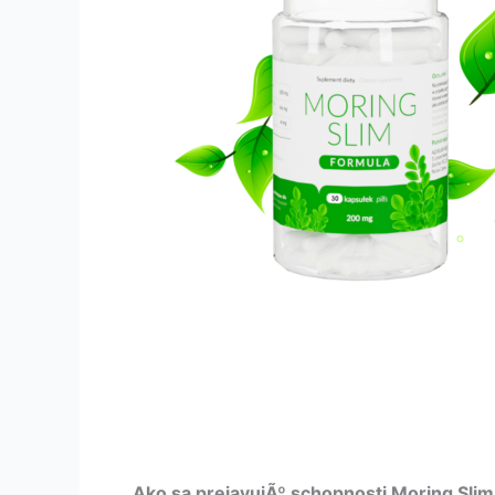
Ako sa prejavujÃº schopnosti Moring Slim