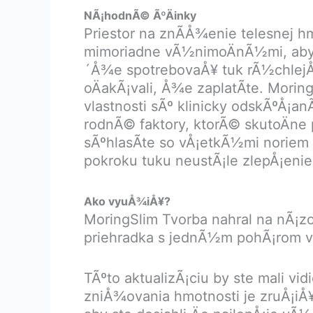
NÃ¡hodnÃ© ÃºÄinky
Priestor na znÃ­Å¾enie telesnej h
mimoriadne vÃ½nimoÄnÃ½mi, aby 
´Å¾e spotrebovaÅ¥ tuk rÃ½chlejÅ¡
oÄakÃ¡vali, Å¾e zaplatÃ­te. Mor
vlastnosti sÃº klinicky odskÃºÅ
rodnÃ© faktory, ktorÃ© skutoÄne p
sÃºhlasÃ­te so vÅ¡etkÃ½mi noriem 
pokroku tuku neustÃ¡le zlepÅ¡enie
Ako vyuÅ¾iÅ¥?
MoringSlim Tvorba nahral na nÃ¡zov
priehradka s jednÃ½m pohÃ¡rom v
TÃºto aktualizÃ¡ciu by ste mali vi
zniÅ¾ovania hmotnosti je zruÅ¡iÅ¥