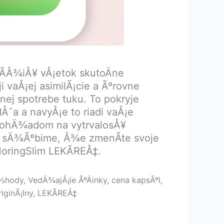
Ã­Å¾iÅ¥ vÅ¡etok skutoÄne
vaÅ¡ej asimilÃ¡cie a Ãºrovne
nej spotrebe tuku. To pokryje
Åˆa a navyÅ¡e to riadi vaÅ¡e
 ohÄ¾adom na vytrvalosÅ¥
¡m sÄ¾Ãºbime, Å¾e zmenÃ­te svoje
MoringSlim LEKÃREÅ‡.
Ã½hody, VedÄ¾ajÅ¡ie ÃºÄinky, cena kapsÃºl,
iginÃ¡lny, LEKÃREÅ‡