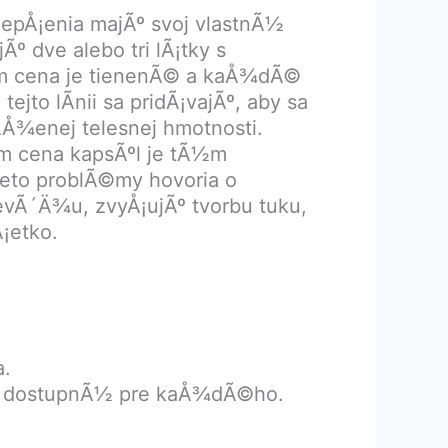
lepÅ¡enia majÃº svoj vlastnÃ½
 dve alebo tri lÃ¡tky s
lim cena je tienenÃ© a kaÅ¾dÃ©
ejto lÃ­nii sa pridÃ¡vajÃº, aby sa
Ã­Å¾enej telesnej hmotnosti.
m cena kapsÃºl je tÃ½m
ieto problÃ©my hovoria o
vÃ´Ä¾u, zvyÅ¡ujÃº tvorbu tuku,
¡etko.
a.
 je dostupnÃ½ pre kaÅ¾dÃ©ho.