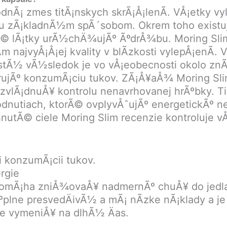
nÃ¡ zmes titÃ¡nskych skrÃ¡Å¡lenÃ­. VÅ¡etky vy
zÃ¡kladnÃ½m spÃ´sobom. Okrem toho existujÃº
vnÃ© lÃ¡tky urÃ½chÄ¾ujÃº ÃºdrÅ¾bu. Moring S
ajvyÅ¡Å¡ej kvality v blÃ­zkosti vylepÅ¡enÃ­. V t
. IstÃ½ vÃ½sledok je vo vÅ¡eobecnosti okolo zn
jÃº konzumÃ¡ciu tukov. ZÃ¡Å¥aÅ¾ Moring Sli
 zvlÃ¡dnuÅ¥ kontrolu nenavrhovanej hrÃºbky. T
nutiach, ktorÃ© ovplyvÅˆujÃº energetickÃº ne
utÃ© ciele Moring Slim recenzie kontroluje vÅ
 konzumÃ¡cii tukov.
rgie
omÃ¡ha zniÅ¾ovaÅ¥ nadmernÃº chuÅ¥ do jedl
Ãºplne presvedÄivÃ½ a mÃ¡ nÃ­zke nÃ¡klady a
te vymeniÅ¥ na dlhÃ½ Äas.