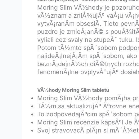
Moring Slim VÃ½hody je pozoruhod
vÃ½znam a zniÅ¾ujÃº vaÅ¡u vÃ¡hu 
vytvÃ¡ranÃ­m obsesiÃ­. Tieto pe
puzdro je zmieÅ¡anÃ© s pouÅ¾itÃ­m n
vyliali cez svaly na stupeÅˆ tuku
Potom tÃ½mto spÃ´sobom podporu
najideÃ¡lnejÅ¡Ã­m spÃ´sobom, ako
beznÃ¡dejnÃ½ch diÃ©tnych rozhod
fenomenÃ¡lne ovplyvÅˆujÃº dosiahn
VÃ½hody Moring Slim tabletu
Moring Slim VÃ½hody pomÃ¡ha pri
TÃ½m sa aktualizujÃº Ãºrovne ene
To zodpovedajÃºcim spÃ´sobom p
Moring Slim recenzie kapsÃºl Je 
Svoj stravovacÃ­ plÃ¡n si mÃ´Å¾e