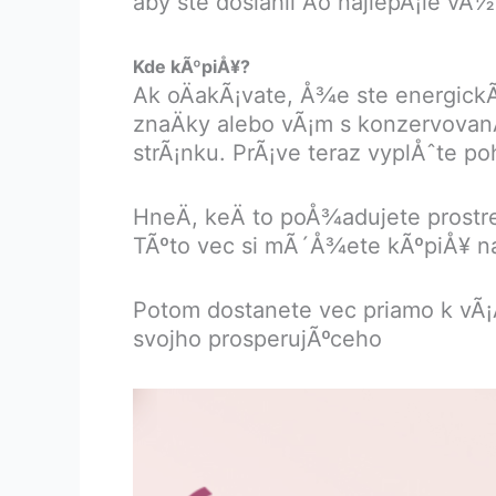
aby ste dosiahli Äo najlepÅ¡ie vÃ½
Kde kÃºpiÅ¥?
Ak oÄakÃ¡vate, Å¾e ste energick
znaÄky alebo vÃ¡m s konzervovan
strÃ¡nku. PrÃ¡ve teraz vyplÅˆte po
HneÄ, keÄ to poÅ¾adujete prostre
TÃºto vec si mÃ´Å¾ete kÃºpiÅ¥ na 
Potom dostanete vec priamo k vÃ¡
svojho prosperujÃºceho