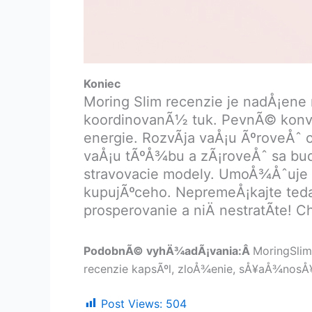
Koniec
Moring Slim recenzie je nadÅ¡ene
koordinovanÃ½ tuk. PevnÃ© konven
energie. RozvÃ­ja vaÅ¡u ÃºroveÅˆ 
vaÅ¡u tÃºÅ¾bu a zÃ¡roveÅˆ sa bude
stravovacie modely. UmoÅ¾Åˆuj
kupujÃºceho. NepremeÅ¡kajte teda
prosperovanie a niÄ nestratÃ­te!
PodobnÃ© vyhÄ¾adÃ¡vania:Â
MoringSlim 
recenzie kapsÃºl, zloÅ¾enie, sÅ¥aÅ¾nosÅ¥,
Post Views:
504