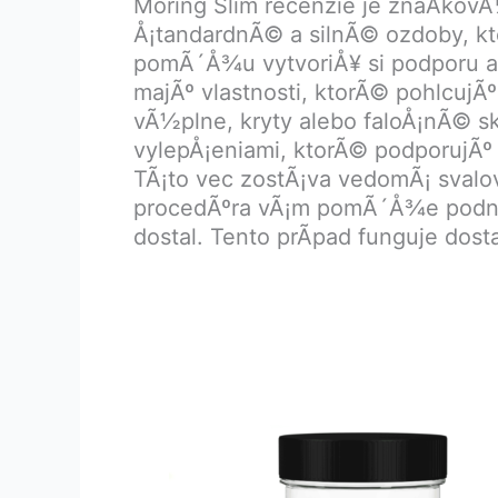
Moring Slim recenzie je znaÄkov
Å¡tandardnÃ© a silnÃ© ozdoby, kt
pomÃ´Å¾u vytvoriÅ¥ si podporu a zj
majÃº vlastnosti, ktorÃ© pohlcujÃ
vÃ½plne, kryty alebo faloÅ¡nÃ© sk
vylepÅ¡eniami, ktorÃ© podporujÃº 
TÃ¡to vec zostÃ¡va vedomÃ¡ svalo
procedÃºra vÃ¡m pomÃ´Å¾e podnik
dostal. Tento prÃ­pad funguje dost