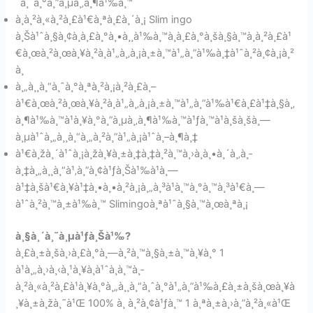
´à¸ˆà¸°à¸”à¸µà¸‚à¸¶à¹‰à¸™
à¸­à¸²à¸«à¸²à¸£à¹€à¸ªà¸£à¸´à¸¡ Slim ingo
à¸Šà¹ˆà¸§à¸¢à¸à¸£à¸°à¸•à¸¸à¹‰à¸™à¸à¸£à¸°à¸šà¸§à¸™à¸à¸²à¸£à¹
€à¸œà¸²à¸œà¸¥à¸²à¸à¹„à¸‚à¸¡à¸±à¸™à¹„à¸”à¹‰à¸‡à¹ˆà¸²à¸¢à¸¡à¸²
à¸
à¸„à¸¸à¸“à¸ˆà¸°à¸ªà¸²à¸¡à¸²à¸£à¸–
à¹€à¸œà¸²à¸œà¸¥à¸²à¸à¹„à¸‚à¸¡à¸±à¸™à¹„à¸”à¹‰à¹€à¸£à¹‡à¸§à¸‚
à¸¶à¹‰à¸™à¹à¸¥à¸°à¸”à¸µà¸‚à¸¶à¹‰à¸™à¹ƒà¸™à¹à¸šà¸šà¸—
à¸µà¹ˆà¸„à¸¸à¸“à¸„à¸²à¸”à¹„à¸¡à¹ˆà¸–à¸¶à¸‡
à¹€à¸žà¸´à¹ˆà¸¡à¸žà¸¥à¸±à¸‡à¸‡à¸²à¸™à¸›à¸à¸•à¸´à¸‚à¸­
à¸‡à¸„à¸¸à¸“à¹‚à¸”à¸¢à¹ƒà¸Šà¹‰à¹à¸—
à¹‡à¸šà¹€à¸¥à¹‡à¸•à¸•à¸²à¸¡à¸„à¸³à¹à¸™à¸°à¸™à¸³à¹€à¸—
à¹ˆà¸²à¸™à¸±à¹‰à¸™ Slimingoà¸ªà¹ˆà¸§à¸™à¸œà¸ªà¸¡
à¸§à¸´à¸˜à¸µà¹ƒà¸Šà¹‰?
à¸£à¸±à¸šà¸›à¸£à¸°à¸—à¸²à¸™à¸§à¸±à¸™à¸¥à¸° 1
à¹à¸„à¸›à¸‹à¸¹à¸¥à¸à¹ˆà¸­à¸™à¸­
à¸²à¸«à¸²à¸£à¹à¸¥à¸°à¸„à¸¸à¸“à¸ˆà¸°à¹„à¸”à¹‰à¸£à¸±à¸šà¸œà¸¥à
¸¥à¸±à¸žà¸˜à¹Œ 100% à¸ à¸²à¸¢à¹ƒà¸™ 1 à¸ªà¸±à¸›à¸”à¸²à¸«à¹Œ