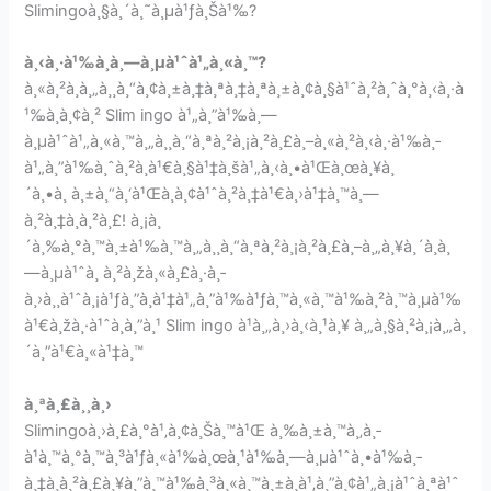
Slimingoà¸§à¸´à¸˜à¸µà¹ƒà¸Šà¹‰?
à¸‹à¸·à¹‰à¸­à¸—à¸µà¹ˆà¹„à¸«à¸™?
à¸«à¸²à¸à¸„à¸¸à¸“à¸¢à¸±à¸‡à¸ªà¸‡à¸ªà¸±à¸¢à¸§à¹ˆà¸²à¸ˆà¸°à¸‹à¸·à
¹‰à¸­à¸¢à¸² Slim ingo à¹„à¸”à¹‰à¸—
à¸µà¹ˆà¹„à¸«à¸™à¸„à¸¸à¸“à¸ªà¸²à¸¡à¸²à¸£à¸–à¸«à¸²à¸‹à¸·à¹‰à¸­
à¹„à¸”à¹‰à¸ˆà¸²à¸à¹€à¸§à¹‡à¸šà¹„à¸‹à¸•à¹Œà¸œà¸¥à¸
´à¸•à¸ à¸±à¸“à¸‘à¹Œà¸­à¸¢à¹ˆà¸²à¸‡à¹€à¸›à¹‡à¸™à¸—
à¸²à¸‡à¸à¸²à¸£! à¸¡à¸
´à¸‰à¸°à¸™à¸±à¹‰à¸™à¸„à¸¸à¸“à¸ªà¸²à¸¡à¸²à¸£à¸–à¸„à¸¥à¸´à¸à¸
—à¸µà¹ˆà¸ à¸²à¸žà¸«à¸£à¸·à¸­
à¸›à¸¸à¹ˆà¸¡à¹ƒà¸”à¸à¹‡à¹„à¸”à¹‰à¹ƒà¸™à¸«à¸™à¹‰à¸²à¸™à¸µà¹‰
à¹€à¸žà¸·à¹ˆà¸­à¸”à¸¹ Slim ingo à¹à¸„à¸›à¸‹à¸¹à¸¥ à¸„à¸§à¸²à¸¡à¸„à¸
´à¸”à¹€à¸«à¹‡à¸™
à¸ªà¸£à¸¸à¸›
Slimingoà¸›à¸£à¸°à¹‚à¸¢à¸Šà¸™à¹Œ à¸‰à¸±à¸™à¸‚à¸­
à¹à¸™à¸°à¸™à¸³à¹ƒà¸«à¹‰à¸œà¸¹à¹‰à¸—à¸µà¹ˆà¸•à¹‰à¸­
à¸‡à¸à¸²à¸£à¸¥à¸”à¸™à¹‰à¸³à¸«à¸™à¸±à¸à¹‚à¸”à¸¢à¹„à¸¡à¹ˆà¸ªà¹ˆ