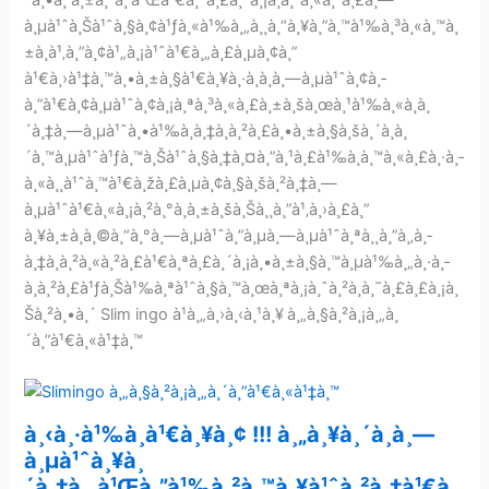
´à¸•à¸ à¸±à¸“à¸‘à¹Œà¹€à¸ªà¸£à¸´à¸¡à¸­à¸²à¸«à¸²à¸£à¸—
à¸µà¹ˆà¸Šà¹ˆà¸§à¸¢à¹ƒà¸«à¹‰à¸„à¸¸à¸“à¸¥à¸”à¸™à¹‰à¸³à¸«à¸™à¸
±à¸à¹‚à¸”à¸¢à¹„à¸¡à¹ˆà¹€à¸„à¸£à¸µà¸¢à¸”
à¹€à¸›à¹‡à¸™à¸•à¸±à¸§à¹€à¸¥à¸·à¸­à¸à¸—à¸µà¹ˆà¸¢à¸­
à¸”à¹€à¸¢à¸µà¹ˆà¸¢à¸¡à¸ªà¸³à¸«à¸£à¸±à¸šà¸œà¸¹à¹‰à¸«à¸à¸
´à¸‡à¸—à¸µà¹ˆà¸•à¹‰à¸­à¸‡à¸à¸²à¸£à¸•à¸±à¸§à¸šà¸´à¸à¸
´à¸™à¸µà¹ˆà¹ƒà¸™à¸Šà¹ˆà¸§à¸‡à¸¤à¸”à¸¹à¸£à¹‰à¸­à¸™à¸«à¸£à¸·à¸­
à¸«à¸¸à¹ˆà¸™à¹€à¸žà¸£à¸µà¸¢à¸§à¸šà¸²à¸‡à¸—
à¸µà¹ˆà¹€à¸«à¸¡à¸²à¸°à¸à¸±à¸šà¸Šà¸¸à¸”à¹‚à¸›à¸£à¸”
à¸¥à¸±à¸à¸©à¸“à¸°à¸—à¸µà¹ˆà¸”à¸µà¸—à¸µà¹ˆà¸ªà¸¸à¸”à¸‚à¸­
à¸‡à¸­à¸²à¸«à¸²à¸£à¹€à¸ªà¸£à¸´à¸¡à¸•à¸±à¸§à¸™à¸µà¹‰à¸„à¸·à¸­
à¸à¸²à¸£à¹ƒà¸Šà¹‰à¸ªà¹ˆà¸§à¸™à¸œà¸ªà¸¡à¸ˆà¸²à¸à¸˜à¸£à¸£à¸¡à¸
Šà¸²à¸•à¸´ Slim ingo à¹à¸„à¸›à¸‹à¸¹à¸¥
à¸„à¸§à¸²à¸¡à¸„à¸
´à¸”à¹€à¸«à¹‡à¸™
à¸‹à¸·à¹‰à¸­à¹€à¸¥à¸¢ !!! à¸„à¸¥à¸´à¸à¸—
à¸µà¹ˆà¸¥à¸
´à¸‡à¸„à¹Œà¸”à¹‰à¸²à¸™à¸¥à¹ˆà¸²à¸‡à¹€à¸