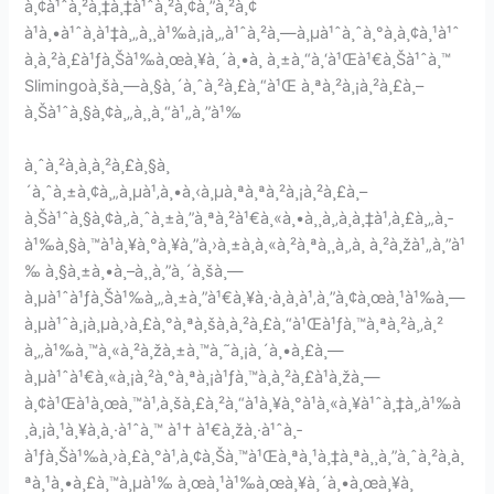
à¸¢à¹ˆà¸²à¸‡à¸‡à¹ˆà¸²à¸¢à¸”à¸²à¸¢
à¹à¸•à¹ˆà¸à¹‡à¸„à¸¸à¹‰à¸¡à¸„à¹ˆà¸²à¸—à¸µà¹ˆà¸ˆà¸°à¸­à¸¢à¸¹à¹ˆ
à¸à¸²à¸£à¹ƒà¸Šà¹‰à¸œà¸¥à¸´à¸•à¸ à¸±à¸“à¸‘à¹Œà¹€à¸Šà¹ˆà¸™
Slimingoà¸šà¸—à¸§à¸´à¸ˆà¸²à¸£à¸“à¹Œ à¸ªà¸²à¸¡à¸²à¸£à¸–
à¸Šà¹ˆà¸§à¸¢à¸„à¸¸à¸“à¹„à¸”à¹‰
à¸ˆà¸²à¸à¸à¸²à¸£à¸§à¸
´à¸ˆà¸±à¸¢à¸„à¸µà¹‚à¸•à¸‹à¸µà¸ªà¸ªà¸²à¸¡à¸²à¸£à¸–
à¸Šà¹ˆà¸§à¸¢à¸‚à¸ˆà¸±à¸”à¸ªà¸²à¹€à¸«à¸•à¸¸à¸‚à¸­à¸‡à¹‚à¸£à¸„à¸­
à¹‰à¸§à¸™à¹à¸¥à¸°à¸¥à¸”à¸›à¸±à¸à¸«à¸²à¸ªà¸¸à¸‚à¸ à¸²à¸žà¹„à¸”à¹
‰ à¸§à¸±à¸•à¸–à¸¸à¸”à¸´à¸šà¸—
à¸µà¹ˆà¹ƒà¸Šà¹‰à¸„à¸±à¸”à¹€à¸¥à¸·à¸­à¸à¹‚à¸”à¸¢à¸œà¸¹à¹‰à¸—
à¸µà¹ˆà¸¡à¸µà¸›à¸£à¸°à¸ªà¸šà¸à¸²à¸£à¸“à¹Œà¹ƒà¸™à¸ªà¸²à¸‚à¸²
à¸„à¹‰à¸™à¸«à¸²à¸žà¸±à¸™à¸˜à¸¡à¸´à¸•à¸£à¸—
à¸µà¹ˆà¹€à¸«à¸¡à¸²à¸°à¸ªà¸¡à¹ƒà¸™à¸à¸²à¸£à¹à¸žà¸—
à¸¢à¹Œà¹à¸œà¸™à¹‚à¸šà¸£à¸²à¸“à¹à¸¥à¸°à¹à¸«à¸¥à¹ˆà¸‡à¸‚à¹‰à
¸­à¸¡à¸¹à¸¥à¸­à¸·à¹ˆà¸™ à¹† à¹€à¸žà¸·à¹ˆà¸­
à¹ƒà¸Šà¹‰à¸›à¸£à¸°à¹‚à¸¢à¸Šà¸™à¹Œà¸ªà¸¹à¸‡à¸ªà¸¸à¸”à¸ˆà¸²à¸à¸
ªà¸¹à¸•à¸£à¸™à¸µà¹‰ à¸œà¸¹à¹‰à¸œà¸¥à¸´à¸•à¸œà¸¥à¸