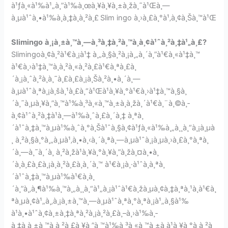
à¹ƒà¸«à¹‰à¹„à¸”à¹‰à¸œà¸¥à¸¥à¸±à¸žà¸˜à¹Œà¸—
à¸µà¹ˆà¸•à¹‰à¸­à¸‡à¸à¸²à¸£
Slim ingo à¸›à¸£à¸°à¹‚à¸¢à¸Šà¸™à¹Œ
Slimingo
à¸¡à¸±à¸™à¸—à¸³à¸‡à¸²à¸™à¸­à¸¢à¹ˆà¸²à¸‡à¹„à¸£?
Slimingoà¸¢à¸²à¹€à¸¡à¹‡ à¸„à¸§à¸²à¸¡à¸„à¸´à¸”à¹€à¸«à¹‡à¸™
à¹€à¸›à¹‡à¸™à¸­à¸²à¸«à¸²à¸£à¹€à¸ªà¸£à¸
´à¸¡à¸ˆà¸²à¸à¸˜à¸£à¸£à¸¡à¸Šà¸²à¸•à¸´à¸—
à¸µà¹ˆà¸ªà¸¡à¸šà¸¹à¸£à¸“à¹Œà¹à¸¥à¸°à¹€à¸›à¹‡à¸™à¸§à¸
´à¸˜à¸µà¸¥à¸”à¸™à¹‰à¸³à¸«à¸™à¸±à¸à¸žà¸´à¹€à¸¨à¸©à¸­
à¸¢à¹ˆà¸²à¸‡à¹à¸—à¹‰à¸ˆà¸£à¸´à¸‡ à¸ªà¸
´à¹ˆà¸‡à¸™à¸µà¹‰à¸ˆà¸°à¸Šà¹ˆà¸§à¸¢à¹ƒà¸«à¹‰à¸„à¸¸à¸“à¸¡à¸µà
¸ à¸²à¸§à¸°à¸„à¸µà¹‚à¸•à¸‹à¸´à¸ªà¸—à¸µà¹ˆà¸¡à¸µà¸›à¸£à¸°à¸ªà¸
´à¸—à¸˜à¸´à¸ à¸²à¸žà¹à¸¥à¸°à¸¥à¸”à¸žà¸¤à¸•à¸
´à¸à¸£à¸£à¸¡à¸à¸²à¸£à¸à¸´à¸™ à¹€à¸¡à¸·à¹ˆà¸­à¸ªà¸
´à¹ˆà¸‡à¸™à¸µà¹‰à¹€à¸à¸
´à¸”à¸‚à¸¶à¹‰à¸™à¸„à¸¸à¸“à¹„à¸¡à¹ˆà¹€à¸žà¸µà¸¢à¸‡à¸ªà¸¹à¸à¹€à¸
ªà¸µà¸¢à¹„à¸‚à¸¡à¸±à¸™à¸—à¸µà¹ˆà¸ªà¸°à¸ªà¸¡à¹„à¸§à¹‰
à¹à¸•à¹ˆà¸¢à¸±à¸‡à¸ªà¸²à¸¡à¸²à¸£à¸–à¸›à¹‰à¸­
à¸‡à¸à¸±à¸™à¸à¸²à¸£à¸¥à¸”à¸™à¹‰à¸³à¸«à¸™à¸±à¸à¹à¸¥à¸°à¸à¸²à¸