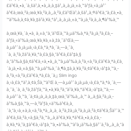
£à¹€à¸•à¸´à¸šà¹‚à¸•à¸‚à¸­à¸‡à¹„à¸‚à¸¡à¸±à¸™à¹ƒà¸«à¸¡à¹ˆ
à¹€à¸œà¸²à¸œà¸¥à¸²à¸à¸„à¸²à¸£à¹Œà¹‚à¸šà¹„à¸®à¹€à¸”à¸£à¸•à¸
™à¹‰à¸­à¸¢à¸¥à¸‡à¹à¸¥à¸°à¹„à¸‚à¸¡à¸±à¸™à¸¡à¸²à¸à¸‚à¸¶à¹‰à¸™
à¸œà¸¥à¸´à¸•à¸ à¸±à¸“à¸‘à¹Œà¸™à¸µà¹‰à¸ªà¸²à¸¡à¸²à¸£à¸–
à¹ƒà¸«à¹‰à¸œà¸¥à¸¥à¸±à¸žà¸˜à¹Œà¸—
à¸µà¹ˆà¸¡à¸µà¸›à¸£à¸°à¸ªà¸´à¸—à¸˜à¸
´à¸ à¸²à¸žà¹à¸¥à¸°à¸£à¸§à¸”à¹€à¸£à¹‡à¸§
à¸”à¹‰à¸§à¸¢à¹€à¸«à¸•à¸¸à¸™à¸µà¹‰à¸­à¸²à¸«à¸²à¸£à¹€à¸ªà¸£à¸
´à¸¡à¸•à¸±à¸§à¸™à¸µà¹‰à¸ˆà¸¶à¸‡à¸à¸¥à¸²à¸¢à¹€à¸›à¹‡à¸™à¸­
à¸²à¸«à¸²à¸£à¹€à¸ªà¸£à¸´à¸¡ Slim ingo
à¸›à¸£à¸°à¹‚à¸¢à¸Šà¸™à¹Œ
à¸—à¸µà¹ˆà¸¡à¸µà¸›à¸£à¸°à¸ªà¸´à¸—
à¸˜à¸´à¸ à¸²à¸žà¹ƒà¸™à¸•à¸¥à¸²à¸”à¹à¸¥à¸°à¹€à¸›à¹‡à¸™à¸—
à¸µà¹ˆà¸™à¸´à¸¢à¸¡à¸‚à¸­à¸‡à¸œà¸¹à¹‰à¸„à¸™ à¸„à¸§à¸²à¸¡à¸­
à¹‰à¸§à¸™à¸—à¸³à¹ƒà¸«à¹‰à¹€à¸à¸
´à¸”à¸›à¸±à¸à¸«à¸²à¸ªà¸¸à¸‚à¸ à¸²à¸žà¸¡à¸²à¸à¸¡à¸²à¸¢à¹€à¸Šà¹ˆà¸™
à¹€à¸šà¸²à¸«à¸§à¸²à¸™à¸„à¸­à¹€à¸¥à¸ªà¹€à¸•à¸­à¸£à¸­
à¸¥à¸ªà¸¹à¸‡à¹€à¸›à¹‡à¸™à¸•à¹‰à¸™à¹à¸¡à¹‰à¸§à¹ˆà¸²à¸„à¸¸à¸“à