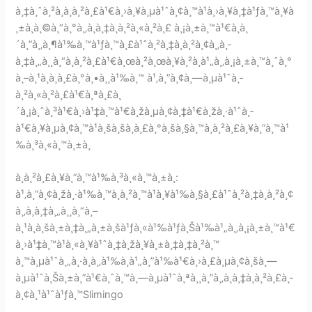
à¸‡à¸ˆà¸²à¸à¸à¸²à¸£à¹€à¸›à¸¥à¸µà¹ˆà¸¢à¸™à¹à¸›à¸¥à¸‡à¹ƒà¸™à¸¥à
¸±à¸à¸©à¸“à¸°à¸‚à¸­à¸‡à¸­à¸²à¸«à¸²à¸£ à¸¡à¸±à¸™à¹€à¸à¸
´à¸”à¸‚à¸¶à¹‰à¸™à¹ƒà¸™à¸£à¹ˆà¸²à¸‡à¸à¸²à¸¢à¸‚à¸­
à¸‡à¸„à¸¸à¸“à¸à¸²à¸£à¹€à¸œà¸²à¸œà¸¥à¸²à¸à¹„à¸‚à¸¡à¸±à¸™à¸ˆà¸°
à¸–à¸¹à¸à¸à¸£à¸°à¸•à¸¸à¹‰à¸™ à¹‚à¸”à¸¢à¸—à¸µà¹ˆà¸­
à¸²à¸«à¸²à¸£à¹€à¸ªà¸£à¸
´à¸¡à¸ˆà¸³à¹€à¸›à¹‡à¸™à¹€à¸žà¸µà¸¢à¸‡à¹€à¸žà¸·à¹ˆà¸­
à¹€à¸¥à¸µà¸¢à¸™à¹à¸šà¸šà¸à¸£à¸°à¸šà¸§à¸™à¸à¸²à¸£à¸¥à¸”à¸™à¹
‰à¸³à¸«à¸™à¸±à¸
à¸à¸²à¸£à¸¥à¸”à¸™à¹‰à¸³à¸«à¸™à¸±à¸:
à¹‚à¸”à¸¢à¸žà¸·à¹‰à¸™à¸à¸²à¸™à¹à¸¥à¹‰à¸§à¸£à¹ˆà¸²à¸‡à¸à¸²à¸¢
à¸‚à¸­à¸‡à¸„à¸¸à¸“à¸–
à¸¹à¸à¸šà¸±à¸‡à¸„à¸±à¸šà¹ƒà¸«à¹‰à¹ƒà¸Šà¹‰à¹„à¸‚à¸¡à¸±à¸™à¹€
à¸›à¹‡à¸™à¹à¸«à¸¥à¹ˆà¸‡à¸žà¸¥à¸±à¸‡à¸‡à¸²à¸™
à¸™à¸µà¹ˆà¸„à¸·à¸­à¸‚à¹‰à¸­à¹„à¸”à¹‰à¹€à¸›à¸£à¸µà¸¢à¸šà¸—
à¸µà¹ˆà¸Šà¸±à¸”à¹€à¸ˆà¸™à¸—à¸µà¹ˆà¸ªà¸¸à¸”à¸‚à¸­à¸‡à¸à¸²à¸£à¸­
à¸¢à¸¹à¹ˆà¹ƒà¸™Slimingo