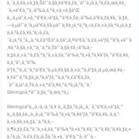
à¸´à¸à¸¢à¸±à¸‡à¸Šà¹ˆà¸§à¸¢à¹€à¸žà¸´à¹ˆà¸¡à¸à¸²à¸£à¸œà¸¥à¸
´à¸•à¹€à¸™à¸·à¹‰à¸­à¸ªà¸±à¸•à¸§à¹Œ
à¸„à¸µà¹‚à¸•à¸™à¹€à¸›à¹‡à¸™à¹€à¸Šà¸·à¹‰à¸­à¹€à¸žà¸¥à¸´à¸‡à¸
—à¸µà¹ˆà¸”à¸µà¹€à¸¢à¸µà¹ˆà¸¢à¸¡à¸ªà¸³à¸«à¸£à¸±à¸šà¸ªà¸¡à¸­à¸‡
à¸à¸²à¸£à¸¥à¸”à¸›à¸£à¸
´à¸¡à¸²à¸“à¸„à¸²à¸£à¹Œà¹‚à¸šà¹„à¸®à¹€à¸”à¸£à¸•à¹ƒà¸™à¹à¸•à¹ˆà
¸¥à¸°à¸§à¸±à¸™à¸ˆà¸°à¸Šà¹ˆà¸§à¸¢à¸›à¹‰à¸­
à¸‡à¸à¸±à¸™à¸£à¸°à¸”à¸±à¸šà¸™à¹‰à¸³à¸•à¸²à¸¥à¹ƒà¸™à¹€à¸¥à¸·
à¸­à¸”à¹„à¸”à¹‰
à¹ƒà¸™à¸‚à¸“à¸°à¹€à¸”à¸µà¸¢à¸§à¸à¸±à¸™à¸à¹‡à¸¡à¸µà¸œà¸¥à¸­
à¸¢à¹ˆà¸²à¸‡à¸¡à¸²à¸à¹ƒà¸™à¸à¸²à¸£à¹€à¸žà¸
´à¹ˆà¸¡à¹‚à¸Ÿà¸à¸±à¸ªà¹à¸¥à¸°à¸ªà¸¡à¸²à¸˜à¸´
Slimingoà¸ªà¹ˆà¸§à¸™à¸œà¸ªà¸¡
Slimingoà¹à¸„à¸›à¸‹à¸¹à¸¥ à¸„à¸§à¸²à¸¡à¸„à¸´à¸”à¹€à¸«à¹‡à¸™
à¸„à¸§à¸šà¸„à¸¸à¸¡à¸™à¹‰à¸³à¸•à¸²à¸¥à¹ƒà¸™à¹€à¸¥à¸·à¸­à¸”:
à¸«à¸¥à¸±à¸‡à¸ˆà¸²à¸à¸–
à¸¶à¸‡à¸£à¸°à¸”à¸±à¸šà¸™à¹‰à¸³à¸•à¸²à¸¥à¸ˆà¸°à¸¥à¸”à¸¥à¸‡à¸•
à¸²à¸¡à¸˜à¸£à¸£à¸¡à¸Šà¸²à¸•à¸´à¹€à¸™à¸·à¹ˆà¸­