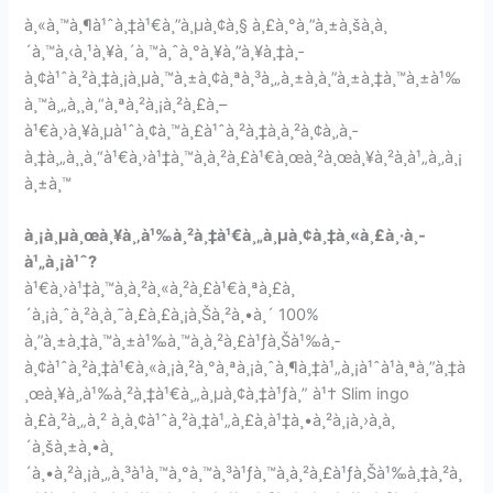
à¸«à¸™à¸¶à¹ˆà¸‡à¹€à¸”à¸µà¸¢à¸§ à¸£à¸°à¸”à¸±à¸šà¸­à¸
´à¸™à¸‹à¸¹à¸¥à¸´à¸™à¸ˆà¸°à¸¥à¸”à¸¥à¸‡à¸­
à¸¢à¹ˆà¸²à¸‡à¸¡à¸µà¸™à¸±à¸¢à¸ªà¸³à¸„à¸±à¸à¸”à¸±à¸‡à¸™à¸±à¹‰
à¸™à¸„à¸¸à¸“à¸ªà¸²à¸¡à¸²à¸£à¸–
à¹€à¸›à¸¥à¸µà¹ˆà¸¢à¸™à¸£à¹ˆà¸²à¸‡à¸à¸²à¸¢à¸‚à¸­
à¸‡à¸„à¸¸à¸“à¹€à¸›à¹‡à¸™à¸à¸²à¸£à¹€à¸œà¸²à¸œà¸¥à¸²à¸à¹„à¸‚à¸¡
à¸±à¸™
à¸¡à¸µà¸œà¸¥à¸‚à¹‰à¸²à¸‡à¹€à¸„à¸µà¸¢à¸‡à¸«à¸£à¸·à¸­
à¹„à¸¡à¹ˆ?
à¹€à¸›à¹‡à¸™à¸­à¸²à¸«à¸²à¸£à¹€à¸ªà¸£à¸
´à¸¡à¸ˆà¸²à¸à¸˜à¸£à¸£à¸¡à¸Šà¸²à¸•à¸´ 100%
à¸”à¸±à¸‡à¸™à¸±à¹‰à¸™à¸à¸²à¸£à¹ƒà¸Šà¹‰à¸­
à¸¢à¹ˆà¸²à¸‡à¹€à¸«à¸¡à¸²à¸°à¸ªà¸¡à¸ˆà¸¶à¸‡à¹„à¸¡à¹ˆà¹à¸ªà¸”à¸‡à
¸œà¸¥à¸‚à¹‰à¸²à¸‡à¹€à¸„à¸µà¸¢à¸‡à¹ƒà¸” à¹† Slim ingo
à¸£à¸²à¸„à¸² à¸­à¸¢à¹ˆà¸²à¸‡à¹„à¸£à¸à¹‡à¸•à¸²à¸¡à¸›à¸à¸
´à¸šà¸±à¸•à¸
´à¸•à¸²à¸¡à¸„à¸³à¹à¸™à¸°à¸™à¸³à¹ƒà¸™à¸à¸²à¸£à¹ƒà¸Šà¹‰à¸‡à¸²à¸