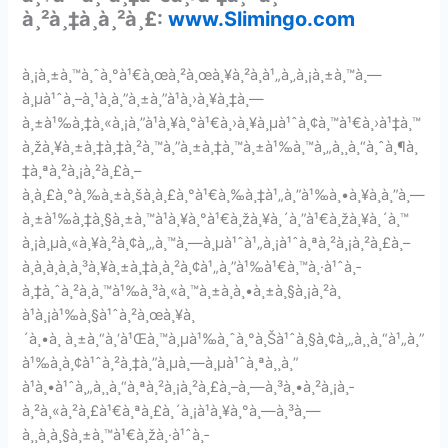
à¸²à¸‡à¸à¸²à¸£:
www.Slimingo.com
à¸¡à¸±à¸™à¸ˆà¸°à¹€à¸œà¸²à¸œà¸¥à¸²à¸à¹„à¸‚à¸¡à¸±à¸™à¸—
à¸µà¹ˆà¸–à¸¹à¸à¸”à¸±à¸”à¹à¸›à¸¥à¸‡à¸—
à¸±à¹‰à¸‡à¸«à¸¡à¸”à¹à¸¥à¸°à¹€à¸›à¸¥à¸µà¹ˆà¸¢à¸™à¹€à¸›à¹‡à¸™
à¸žà¸¥à¸±à¸‡à¸‡à¸²à¸™à¸”à¸±à¸‡à¸™à¸±à¹‰à¸™à¸„à¸¸à¸“à¸ˆà¸¶à¸
‡à¸ªà¸²à¸¡à¸²à¸£à¸–
à¸à¸£à¸°à¸‰à¸±à¸šà¸à¸£à¸°à¹€à¸‰à¸‡à¹„à¸”à¹‰à¸•à¸¥à¸­à¸”à¸—
à¸±à¹‰à¸‡à¸§à¸±à¸™à¹à¸¥à¸°à¹€à¸žà¸¥à¸´à¸”à¹€à¸žà¸¥à¸´à¸™
à¸¡à¸µà¸«à¸¥à¸²à¸¢à¸„à¸™à¸—à¸µà¹ˆà¹„à¸¡à¹ˆà¸ªà¸²à¸¡à¸²à¸£à¸–
à¸­à¸­à¸à¸à¸³à¸¥à¸±à¸‡à¸à¸²à¸¢à¹„à¸”à¹‰à¹€à¸™à¸·à¹ˆà¸­
à¸‡à¸ˆà¸²à¸à¸™à¹‰à¸³à¸«à¸™à¸±à¸à¸•à¸±à¸§à¸¡à¸²à¸
à¹à¸¡à¹‰à¸§à¹ˆà¸²à¸œà¸¥à¸
´à¸•à¸ à¸±à¸“à¸‘à¹Œà¸™à¸µà¹‰à¸ˆà¸°à¸Šà¹ˆà¸§à¸¢à¸„à¸¸à¸“à¹„à¸”
à¹‰à¸­à¸¢à¹ˆà¸²à¸‡à¸”à¸µà¸—à¸µà¹ˆà¸ªà¸¸à¸”
à¹à¸•à¹ˆà¸„à¸¸à¸“à¸ªà¸²à¸¡à¸²à¸£à¸–à¸—à¸³à¸•à¸²à¸¡à¸­
à¸²à¸«à¸²à¸£à¹€à¸ªà¸£à¸´à¸¡à¹à¸¥à¸°à¸—à¸³à¸—
à¸¸à¸à¸§à¸±à¸™à¹€à¸žà¸·à¹ˆà¸­