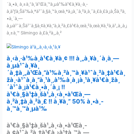
´à¸•à¸ à¸±à¸“à¸‘à¹Œà¸™à¸µà¹‰à¹€à¸¥à¸·à¸­
à¸à¹ƒà¸Šà¹‰à¸ªà¹ˆà¸§à¸™à¸œà¸ªà¸¡à¸ˆà¸²à¸à¸˜à¸£à¸£à¸¡à¸Šà¸²à¸
•à¸´à¸—
à¸µà¹ˆà¸Šà¹ˆà¸§à¸¢à¸¥à¸”à¸à¸²à¸£à¹€à¸œà¸²à¸œà¸¥à¸²à¸à¹„à¸‚à¸¡
à¸±à¸™ Slimingo à¸£à¸²à¸„à¸²
à¸‹à¸·à¹‰à¸­à¹€à¸¥à¸¢ !!! à¸„à¸¥à¸´à¸à¸—
à¸µà¹ˆà¸¥à¸
´à¸‡à¸„à¹Œà¸”à¹‰à¸²à¸™à¸¥à¹ˆà¸²à¸‡à¹€à¸
žà¸·à¹ˆà¸­à¸”à¸¹à¸‚à¹‰à¸­à¸¡à¸¹à¸¥à¹€à¸žà¸
´à¹ˆà¸¡à¹€à¸•à¸´à¸¡ !!
à¹€à¸§à¹‡à¸šà¹„à¸‹à¸•à¹Œà¸—
à¸²à¸‡à¸à¸²à¸£ !! à¸¥à¸” 50% à¸•à¸­
à¸™à¸™à¸µà¹‰
à¹€à¸§à¹‡à¸šà¹„à¸‹à¸•à¹Œà¸­
à¸¢à¹ˆà¸²à¸‡à¹€à¸›à¹‡à¸™à¸—