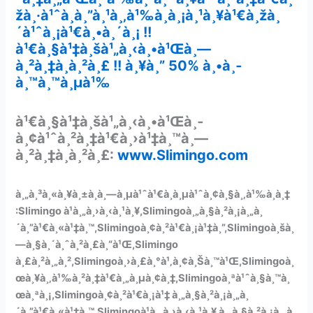
žà¸·à¹ˆà¸­à¸”à¸¹à¸‚à¹‰à¸­à¸¡à¸¹à¸¥à¹€à¸žà¸
´à¹ˆà¸¡à¹€à¸•à¸´à¸¡ !!
à¹€à¸§à¹‡à¸šà¹„à¸‹à¸•à¹Œà¸—
à¸²à¸‡à¸à¸²à¸£ !! à¸¥à¸” 50% à¸•à¸­
à¸™à¸™à¸µà¹‰
à¹€à¸§à¹‡à¸šà¹„à¸‹à¸•à¹Œà¸­
à¸¢à¹ˆà¸²à¸‡à¹€à¸›à¹‡à¸™à¸—
à¸²à¸‡à¸à¸²à¸£:
www.Slimingo.com
à¸„à¸³à¸«à¸¥à¸±à¸à¸—à¸µà¹ˆà¹€à¸à¸µà¹ˆà¸¢à¸§à¸‚à¹‰à¸­à¸‡
:Slimingo à¹à¸„à¸›à¸‹à¸¹à¸¥,Slimingoà¸„à¸§à¸²à¸¡à¸„à¸
´à¸”à¹€à¸«à¹‡à¸™,Slimingoà¸¢à¸²à¹€à¸¡à¹‡à¸”,Slimingoà¸šà¸
—à¸§à¸´à¸ˆà¸²à¸£à¸“à¹Œ,Slimingo
à¸£à¸²à¸„à¸²,Slimingoà¸›à¸£à¸°à¹‚à¸¢à¸Šà¸™à¹Œ,Slimingoà¸
œà¸¥à¸‚à¹‰à¸²à¸‡à¹€à¸„à¸µà¸¢à¸‡,Slimingoà¸ªà¹ˆà¸§à¸™à¸
œà¸ªà¸¡,Slimingoà¸¢à¸²à¹€à¸¡à¹‡ à¸„à¸§à¸²à¸¡à¸„à¸
´à¸”à¹€à¸«à¹‡à¸™,Slimingoà¹à¸„à¸›à¸‹à¸¹à¸¥ à¸„à¸§à¸²à¸¡à¸„à¸