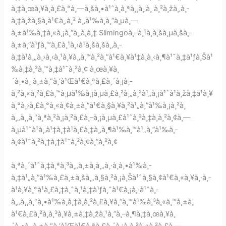
à¸‡à¸œà¸¥à¸à¸£à¸°à¸—à¸šà¸•à¹ˆà¸­à¸ªà¸¸à¸‚à¸ à¸²à¸žà¸‚à¸­
à¸‡à¸žà¸§à¸à¹€à¸‚à¸² à¸‚à¹‰à¸­à¸”à¸µà¸—
à¸±à¹‰à¸‡à¸«à¸¡à¸”à¸‚à¸­à¸‡ Slimingoà¸–à¸¹à¸à¸šà¸µà¸šà¸­
à¸±à¸”à¹ƒà¸™à¸£à¸¹à¸›à¹à¸šà¸šà¸‚à¸­
à¸‡à¹à¸„à¸›à¸‹à¸¹à¸¥à¸‚à¸™à¸²à¸”à¹€à¸¥à¹‡à¸à¸‹à¸¶à¹ˆà¸‡à¹ƒà¸Šà¹
‰à¸‡à¸²à¸™à¸‡à¹ˆà¸²à¸¢ à¸œà¸¥à¸
´à¸•à¸ à¸±à¸“à¸‘à¹Œà¹€à¸ªà¸£à¸´à¸¡à¸­
à¸²à¸«à¸²à¸£à¸™à¸µà¹‰à¸¡à¸µà¸£à¸²à¸„à¸²à¹„à¸¡à¹ˆà¹à¸žà¸‡à¹à¸¥
à¸°à¸›à¸£à¸°à¸«à¸¢à¸±à¸”à¹€à¸§à¸¥à¸²à¹„à¸”à¹‰à¸¡à¸²à¸
à¸„à¸¸à¸“à¸ªà¸²à¸¡à¸²à¸£à¸–à¸¡à¸µà¸£à¹ˆà¸²à¸‡à¸à¸²à¸¢à¸—
à¸µà¹ˆà¹à¸‚à¹‡à¸‡à¹à¸£à¸‡à¸‚à¸¶à¹‰à¸™à¹„à¸”à¹‰à¸­
à¸¢à¹ˆà¸²à¸‡à¸‡à¹ˆà¸²à¸¢à¸”à¸²à¸¢
à¸ªà¸´à¹ˆà¸‡à¸ªà¸³à¸„à¸±à¸à¸„à¸·à¸­à¸•à¹‰à¸­
à¸‡à¹„à¸”à¹‰à¸£à¸±à¸šà¸„à¸§à¸²à¸¡à¸Šà¹ˆà¸§à¸¢à¹€à¸«à¸¥à¸·à¸­
à¹à¸¥à¸°à¹à¸£à¸‡à¸ˆà¸¹à¸‡à¹ƒà¸ˆà¹€à¸¡à¸·à¹ˆà¸­
à¸„à¸¸à¸“à¸•à¹‰à¸­à¸‡à¸à¸²à¸£à¸¥à¸”à¸™à¹‰à¸³à¸«à¸™à¸±à¸
à¹€à¸£à¸²à¸à¸³à¸¥à¸±à¸‡à¸žà¸¹à¸”à¸–à¸¶à¸‡à¸œà¸¥à¸