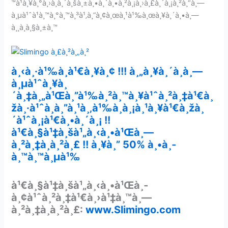
™à¹à¸¥à¸°à¸›à¸à¸´à¸šà¸±à¸•à¸´à¸•à¸²à¸¡à¸›à¸£à¸´à¸¡à¸²à¸“à¸—
à¸µà¹ˆà¹à¸™à¸°à¸™à¸³à¹‚à¸”à¸¢à¸œà¸¹à¹‰à¸œà¸¥à¸´à¸•à¸—
à¸¸à¸à¸§à¸±à¸™
à¸‹à¸·à¹‰à¸­à¹€à¸¥à¸¢ !!! à¸„à¸¥à¸´à¸à¸—
à¸µà¹ˆà¸¥à¸
´à¸‡à¸„à¹Œà¸”à¹‰à¸²à¸™à¸¥à¹ˆà¸²à¸‡à¹€à¸
žà¸·à¹ˆà¸­à¸”à¸¹à¸‚à¹‰à¸­à¸¡à¸¹à¸¥à¹€à¸žà¸
´à¹ˆà¸¡à¹€à¸•à¸´à¸¡ !!
à¹€à¸§à¹‡à¸šà¹„à¸‹à¸•à¹Œà¸—
à¸²à¸‡à¸à¸²à¸£ !! à¸¥à¸” 50% à¸•à¸­
à¸™à¸™à¸µà¹‰
à¹€à¸§à¹‡à¸šà¹„à¸‹à¸•à¹Œà¸­
à¸¢à¹ˆà¸²à¸‡à¹€à¸›à¹‡à¸™à¸—
à¸²à¸‡à¸à¸²à¸£:
www.Slimingo.com