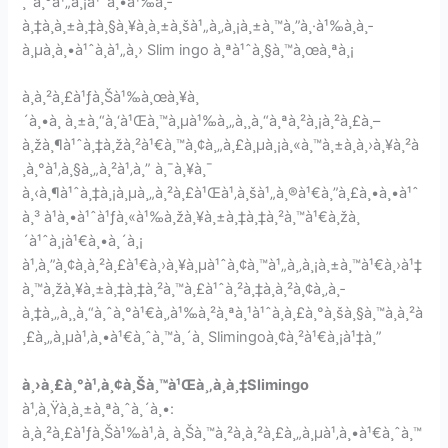
¸ˆà¸°à¹„à¸¡à¹ˆà¸•à¹‰à¸­
à¸‡à¸à¸±à¸‡à¸§à¸¥à¸à¸±à¸šà¹„à¸‚à¸¡à¸±à¸™à¸”à¸·à¹‰à¸­à¸­
à¸µà¸à¸•à¹ˆà¸­à¹„à¸› Slim ingo à¸ªà¹ˆà¸§à¸™à¸œà¸ªà¸¡
à¸à¸²à¸£à¹ƒà¸Šà¹‰à¸œà¸¥à¸
´à¸•à¸ à¸±à¸“à¸‘à¹Œà¸™à¸µà¹‰à¸„à¸¸à¸“à¸ªà¸²à¸¡à¸²à¸£à¸–
à¸žà¸¶à¹ˆà¸‡à¸žà¸²à¹€à¸™à¸¢à¸„à¸£à¸µà¸¡à¸«à¸™à¸±à¸à¸›à¸¥à¸²à
¸­à¸°à¹‚à¸§à¸„à¸²à¹‚à¸” à¸¯à¸¥à¸¯
à¸‹à¸¶à¹ˆà¸‡à¸¡à¸µà¸„à¸²à¸£à¹Œà¹‚à¸šà¹„à¸®à¹€à¸”à¸£à¸•à¸•à¹ˆ
à¸³ à¹à¸•à¹ˆà¹ƒà¸«à¹‰à¸žà¸¥à¸±à¸‡à¸‡à¸²à¸™à¹€à¸žà¸
´à¹ˆà¸¡à¹€à¸•à¸´à¸¡
à¹‚à¸”à¸¢à¸à¸²à¸£à¹€à¸›à¸¥à¸µà¹ˆà¸¢à¸™à¹„à¸‚à¸¡à¸±à¸™à¹€à¸›à¹‡
à¸™à¸žà¸¥à¸±à¸‡à¸‡à¸²à¸™à¸£à¹ˆà¸²à¸‡à¸à¸²à¸¢à¸‚à¸­
à¸‡à¸„à¸¸à¸“à¸ˆà¸°à¹€à¸‚à¹‰à¸²à¸ªà¸¹à¹ˆà¸à¸£à¸°à¸šà¸§à¸™à¸à¸²à
¸£à¸„à¸µà¹‚à¸•à¹€à¸ˆà¸™à¸´à¸ Slimingoà¸¢à¸²à¹€à¸¡à¹‡à¸”
à¸›à¸£à¸°à¹‚à¸¢à¸Šà¸™à¹Œà¸‚à¸­à¸‡Slimingo
à¹‚à¸Ÿà¸à¸±à¸ªà¸ˆà¸´à¸•:
à¸à¸²à¸£à¹ƒà¸Šà¹‰à¹‚à¸ à¸Šà¸™à¸²à¸à¸²à¸£à¸„à¸µà¹‚à¸•à¹€à¸ˆà¸™