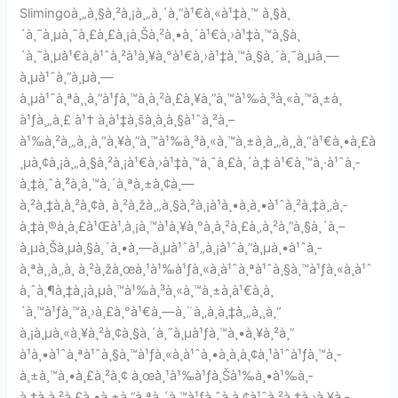
Slimingoà¸„à¸§à¸²à¸¡à¸„à¸´à¸”à¹€à¸«à¹‡à¸™ à¸§à¸
´à¸˜à¸µà¸˜à¸£à¸£à¸¡à¸Šà¸²à¸•à¸´à¹€à¸›à¹‡à¸™à¸§à¸
´à¸˜à¸µà¹€à¸à¹ˆà¸²à¹à¸¥à¸°à¹€à¸›à¹‡à¸™à¸§à¸´à¸˜à¸µà¸—
à¸µà¹ˆà¸”à¸µà¸—
à¸µà¹ˆà¸ªà¸¸à¸”à¹ƒà¸™à¸à¸²à¸£à¸¥à¸”à¸™à¹‰à¸³à¸«à¸™à¸±à¸
à¹ƒà¸„à¸£ à¹† à¸à¹‡à¸šà¸­à¸à¸§à¹ˆà¸²à¸–
à¹‰à¸²à¸„à¸¸à¸“à¸¥à¸”à¸™à¹‰à¸³à¸«à¸™à¸±à¸à¸„à¸¸à¸“à¹€à¸•à¸£à
¸µà¸¢à¸¡à¸„à¸§à¸²à¸¡à¹€à¸›à¹‡à¸™à¸ˆà¸£à¸´à¸‡ à¹€à¸™à¸·à¹ˆà¸­
à¸‡à¸ˆà¸²à¸à¸™à¸´à¸ªà¸±à¸¢à¸—
à¸²à¸‡à¸à¸²à¸¢à¸ à¸²à¸žà¸„à¸§à¸²à¸¡à¹à¸•à¸à¸•à¹ˆà¸²à¸‡à¸‚à¸­
à¸‡à¸®à¸­à¸£à¹Œà¹‚à¸¡à¸™à¹à¸¥à¸°à¸à¸²à¸£à¸‚à¸²à¸”à¸§à¸´à¸–
à¸µà¸Šà¸µà¸§à¸´à¸•à¸—à¸µà¹ˆà¹„à¸¡à¹ˆà¸”à¸µà¸•à¹ˆà¸­
à¸ªà¸¸à¸‚à¸ à¸²à¸žà¸œà¸¹à¹‰à¹ƒà¸«à¸à¹ˆà¸ªà¹ˆà¸§à¸™à¹ƒà¸«à¸à¹ˆ
à¸ˆà¸¶à¸‡à¸¡à¸µà¸™à¹‰à¸³à¸«à¸™à¸±à¸à¹€à¸à¸
´à¸™à¹ƒà¸™à¸›à¸£à¸°à¹€à¸—à¸¨à¸‚à¸­à¸‡à¸„à¸¸à¸“
à¸¡à¸µà¸«à¸¥à¸²à¸¢à¸§à¸´à¸˜à¸µà¹ƒà¸™à¸•à¸¥à¸²à¸”
à¹à¸•à¹ˆà¸ªà¹ˆà¸§à¸™à¹ƒà¸«à¸à¹ˆà¸•à¸à¸­à¸¢à¸¹à¹ˆà¹ƒà¸™à¸­
à¸±à¸™à¸•à¸£à¸²à¸¢ à¸œà¸¹à¹‰à¹ƒà¸Šà¹‰à¸•à¹‰à¸­
à¸‡à¸à¸²à¸£à¸•à¸±à¸”à¸ªà¸´à¸™à¹ƒà¸ˆà¸­à¸¢à¹ˆà¸²à¸‡à¸›à¸¥à¸­