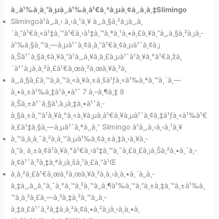
à¸‚à¹‰à¸­à¸”à¸µà¸‚à¹‰à¸­à¹€à¸ªà¸µà¸¢à¸‚à¸­à¸‡Slimingo
Slimingoà¹à¸„à¸› à¸‹à¸¹à¸¥ à¸„à¸§à¸²à¸¡à¸„à¸
´à¸”à¹€à¸«à¹‡à¸™à¹€à¸›à¹‡à¸™à¸ªà¸¹à¸•à¸£à¸¥à¸”à¸„à¸§à¸²à¸¡à¸­
à¹‰à¸§à¸™à¸—à¸µà¹ˆà¸¢à¸­à¸”à¹€à¸¢à¸µà¹ˆà¸¢à¸¡
à¸Šà¹ˆà¸§à¸¢à¸¥à¸”à¹à¸„à¸¥à¸­à¸£à¸µà¹ˆà¹à¸¥à¸°à¹€à¸žà¸
´à¹ˆà¸¡à¸à¸²à¸£à¹€à¸œà¸²à¸œà¸¥à¸²à¸
à¸„à¸§à¸£à¸™à¸­à¸™à¸«à¸¥à¸±à¸šà¹ƒà¸«à¹‰à¸ªà¸™à¸´à¸—
à¸•à¸±à¹‰à¸‡à¹à¸•à¹ˆ 7 à¸–à¸¶à¸‡ 8
à¸Šà¸±à¹ˆà¸§à¹‚à¸¡à¸‡à¸•à¹ˆà¸­
à¸§à¸±à¸™à¹à¸¥à¸°à¸«à¸¥à¸µà¸à¹€à¸¥à¸µà¹ˆà¸¢à¸‡à¹ƒà¸«à¹‰à¹€
à¸£à¹‡à¸§à¸—à¸µà¹ˆà¸ªà¸¸à¸” Slimingo à¹à¸„à¸›à¸‹à¸¹à¸¥
à¸™à¸­à¸à¸ˆà¸²à¸à¸™à¸µà¹‰à¸¢à¸±à¸‡à¸›à¸¥à¸­
à¸”à¸ à¸±à¸¢à¹à¸¥à¸°à¹€à¸›à¹‡à¸™à¸˜à¸£à¸£à¸¡à¸Šà¸²à¸•à¸´à¸­
à¸¢à¹ˆà¸²à¸‡à¸ªà¸¡à¸šà¸¹à¸£à¸“à¹Œ
à¸à¸²à¸£à¹€à¸œà¸²à¸œà¸¥à¸²à¸à¸›à¸à¸•à¸´à¸‚à¸­
à¸‡à¸„à¸¸à¸“à¸ˆà¸°à¸™à¸²à¸™à¸‚à¸¶à¹‰à¸™à¸”à¸±à¸‡à¸™à¸±à¹‰à¸
™à¸à¸²à¸£à¸—à¸³à¸‡à¸²à¸™à¸‚à¸­
à¸‡à¸£à¹ˆà¸²à¸‡à¸à¸²à¸¢à¸•à¸²à¸¡à¸›à¸à¸•à¸