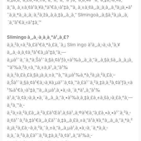
à¸”à¸ à¸±à¸¢à¹à¸¥à¸°à¹€à¸›à¹‡à¸™à¸ à¸±à¸¢à¸„à¸¸à¸à¸„à¸²à¸¡à¸•à¹
ˆà¸­à¸ªà¸¸à¸‚à¸ à¸²à¸žà¸‚à¸­à¸‡à¸„à¸¸à¸“
Slimingoà¸„à¸§à¸²à¸¡à¸„à¸
´à¸”à¹€à¸«à¹‡à¸™
Slimingo à¸„à¸·à¸­à¸­à¸°à¹„à¸£?
à¸­à¸²à¸«à¸²à¸£à¹€à¸ªà¸£à¸´à¸¡ Slim ingo à¹à¸„à¸›à¸‹à¸¹à¸¥
à¸„à¸·à¸­à¸¢à¸²à¹€à¸¡à¹‡à¸”à¸—
à¸µà¹ˆà¸ˆà¸°à¸Šà¹ˆà¸§à¸¢à¹ƒà¸«à¹‰à¸„à¸¸à¸“à¸„à¸§à¸šà¸„à¸¸à¸¡à¸
™à¹‰à¸³à¸«à¸™à¸±à¸à¹„à¸”à¹‰
à¸à¸²à¸£à¸£à¸§à¸¡à¸à¸±à¸™à¸™à¸µà¹‰à¸ªà¸²à¸¡à¸²à¸£à¸–
à¸Šà¹ˆà¸§à¸¢à¹€à¸›à¸¥à¸µà¹ˆà¸¢à¸™à¸£à¹ˆà¸²à¸‡à¸à¸²à¸¢à¹ƒà¸«à
¹‰à¹€à¸›à¹‡à¸™à¸„à¸µà¹‚à¸•à¸‹à¸´à¸ªà¹„à¸”à¹‰
à¹‚à¸”à¸¢à¸›à¸à¸•à¸´à¸„à¸¸à¸“à¸•à¹‰à¸­à¸‡à¸£à¸±à¸šà¸›à¸£à¸°à¸—
à¸²à¸™à¸­
à¸²à¸«à¸²à¸£à¸„à¸²à¸£à¹Œà¹‚à¸šà¹„à¸®à¹€à¸”à¸£à¸•à¸•à¹ˆà¸³à¸­
à¸¢à¹ˆà¸²à¸‡à¹€à¸„à¸£à¹ˆà¸‡à¸„à¸£à¸±à¸”à¹à¸¥à¸°à¸„à¸¸à¸“à¸ªà¸²
à¸¡à¸²à¸£à¸–à¸à¸³à¸ˆà¸±à¸”à¸„à¸µà¹‚à¸•à¸‹à¸´à¸ªà¸­à¸­
à¸à¸ˆà¸²à¸à¸£à¹ˆà¸²à¸‡à¸à¸²à¸¢à¹„à¸”à¹‰à¸­