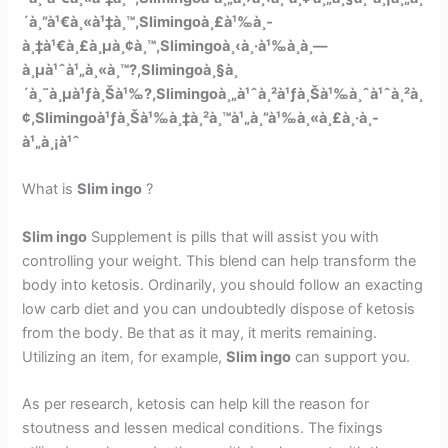
´à¸”à¹€à¸«à¹‡à¸™,Slimingoà¸£à¹‰à¸­
à¸‡à¹€à¸£à¸µà¸¢à¸™,Slimingoà¸‹à¸·à¹‰à¸­à¸—
à¸µà¹ˆà¹„à¸«à¸™?,Slimingoà¸§à¸
´à¸˜à¸µà¹ƒà¸Šà¹‰?,Slimingoà¸„à¹ˆà¸²à¹ƒà¸Šà¹‰à¸ˆà¹ˆà¸²à¸
¢,Slimingoà¹ƒà¸Šà¹‰à¸‡à¸²à¸™à¹„à¸”à¹‰à¸«à¸£à¸·à¸­
à¹„à¸¡à¹ˆ
What is
Slim ingo
?
Slim ingo
Supplement is pills that will assist you with
controlling your weight. This blend can help transform the
body into ketosis. Ordinarily, you should follow an exacting
low carb diet and you can undoubtedly dispose of ketosis
from the body. Be that as it may, it merits remaining.
Utilizing an item, for example,
Slim ingo
can support you.
As per research, ketosis can help kill the reason for
stoutness and lessen medical conditions. The fixings