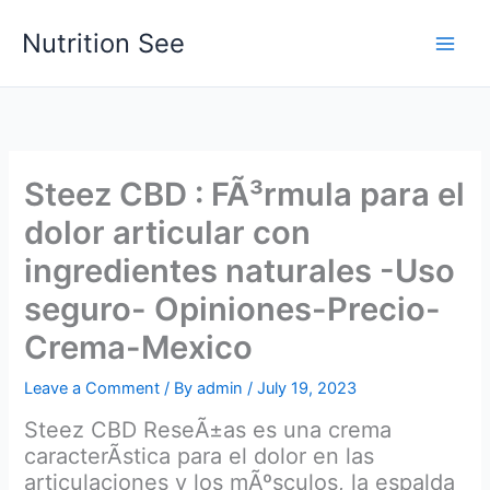
Skip
Nutrition See
to
Main
content
Men
Steez CBD : FÃ³rmula para el
dolor articular con
ingredientes naturales -Uso
seguro- Opiniones-Precio-
Crema-Mexico
Leave a Comment
/ By
admin
/
July 19, 2023
Steez CBD ReseÃ±as es una crema
caracterÃ­stica para el dolor en las
articulaciones y los mÃºsculos, la espalda