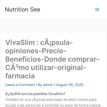
Skip
Nutrition See
to
Main
content
Men
VivaSlim : cÃ¡psula-
opiniones-Precio-
Beneficios-Donde comprar-
CÃ³mo utilizar-original-
farmacia
Leave a Comment
/ By
admin
/
August 26, 2025
Â¿QuÃ© son las pastillas VivaSlim?
VivaSlim es una cÃ¡psula para bajar de peso creada para
ayudar a las personas a controlar su peso de forma natural