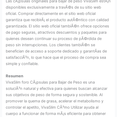
Las cÃ¡psulas originales para bajar de peso VivaSlim estÃ¡n
disponibles exclusivamente a travÃ©s de su sitio web
oficial. Comprar directamente en el sitio web oficial
garantiza que recibirÃ¡ el producto autÃ©ntico con calidad
garantizada. El sitio web oficial tambiÃ©n ofrece opciones
de pago seguras, atractivos descuentos y paquetes para
quienes desean continuar su proceso de pÃ©rdida de
peso sin interrupciones. Los clientes tambiÃ©n se
benefician de acceso a soporte dedicado y garantÃ­as de
satisfacciÃ³n, lo que hace que el proceso de compra sea
simple y confiable.
Resumen
VivaSlim foro CÃ¡psulas para Bajar de Peso es una
soluciÃ³n natural y efectiva para quienes buscan alcanzar
sus objetivos de peso de forma segura y sostenible. Al
promover la quema de grasa, acelerar el metabolismo y
controlar el apetito, VivaSlim CÃ³mo Utilizar ayuda al
cuerpo a funcionar de forma mÃ¡s eficiente para obtener