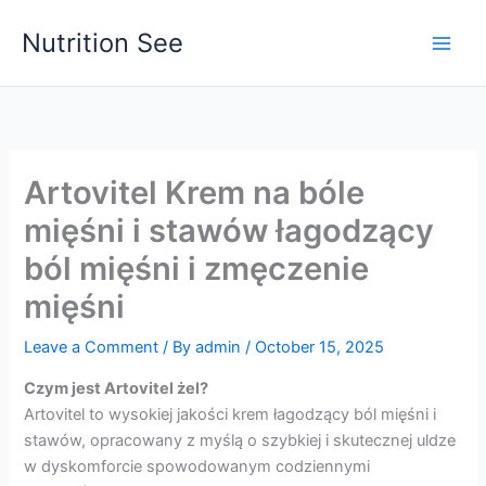
Skip
Nutrition See
to
Main
content
Men
Artovitel Krem na bóle
mięśni i stawów łagodzący
ból mięśni i zmęczenie
mięśni
Leave a Comment
/ By
admin
/
October 15, 2025
Czym jest Artovitel żel?
Artovitel to wysokiej jakości krem ​​łagodzący ból mięśni i
stawów, opracowany z myślą o szybkiej i skutecznej uldze
w dyskomforcie spowodowanym codziennymi